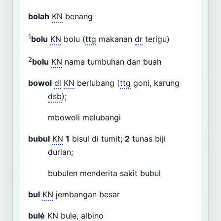
bolah
KN
benang
1
bolu
KN
bolu (
ttg
makanan
dr
terigu)
2
bolu
KN
nama tumbuhan dan buah
bowol
dl
KN
berlubang (
ttg
goni, karung
dsb
);
mbowoli melubangi
bubul
KN
1
bisul di tumit;
2
tunas biji
durian;
bubulen menderita sakit bubul
bul
KN
jembangan besar
bulé
KN
bule, albino