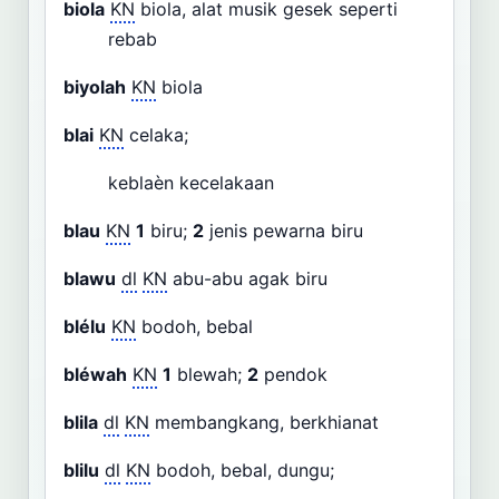
biola
KN
biola, alat musik gesek seperti
rebab
biyolah
KN
biola
blai
KN
celaka;
keblaèn kecelakaan
blau
KN
1
biru;
2
jenis pewarna biru
blawu
dl
KN
abu-abu agak biru
blélu
KN
bodoh, bebal
bléwah
KN
1
blewah;
2
pendok
blila
dl
KN
membangkang, berkhianat
blilu
dl
KN
bodoh, bebal, dungu;