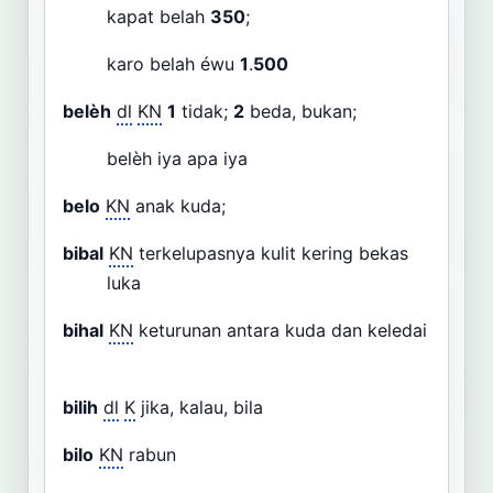
kapat belah
350
;
karo belah éwu
1
.
500
belèh
dl
KN
1
tidak;
2
beda, bukan;
belèh iya apa iya
belo
KN
anak kuda;
bibal
KN
terkelupasnya kulit kering bekas
luka
bihal
KN
keturunan antara kuda dan keledai
bilih
dl
K
jika, kalau, bila
bilo
KN
rabun