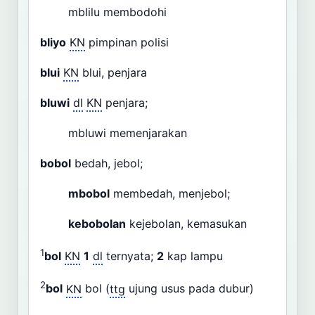
mblilu membodohi
bliyo
KN
pimpinan polisi
blui
KN
blui, penjara
bluwi
dl
KN
penjara;
mbluwi memenjarakan
bobol
bedah, jebol;
mbobol
membedah, menjebol;
kebobolan
kejebolan, kemasukan
1
bol
KN
1
dl
ternyata;
2
kap lampu
2
bol
KN
bol (
ttg
ujung usus pada dubur)