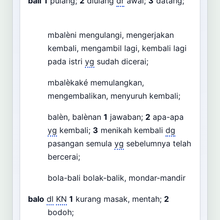
bali
1
pulang;
2
diulang
dr
awal;
3
datang;
mbalèni mengulangi, mengerjakan
kembali, mengambil lagi, kembali lagi
pada istri
yg
sudah dicerai;
mbalèkaké memulangkan,
mengembalikan, menyuruh kembali;
balèn, balènan
1
jawaban;
2
apa-apa
yg
kembali;
3
menikah kembali
dg
pasangan semula
yg
sebelumnya telah
bercerai;
bola-bali bolak-balik, mondar-mandir
balo
dl
KN
1
kurang masak, mentah;
2
bodoh;