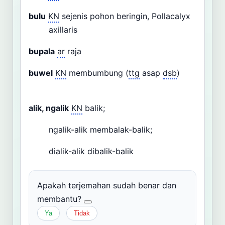
bulu
KN
sejenis pohon beringin, Pollacalyx
axillaris
bupala
ar
raja
buwel
KN
membumbung (
ttg
asap
dsb
)
alik, ngalik
KN
balik;
ngalik-alik membalak-balik;
dialik-alik dibalik-balik
Apakah terjemahan sudah benar dan
membantu?
Ya
Tidak