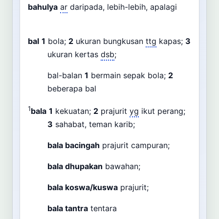
bahulya
ar
daripada, lebih-lebih, apalagi
bal
1
bola;
2
ukuran bungkusan
ttg
kapas;
3
ukuran kertas
dsb
;
bal-balan
1
bermain sepak bola;
2
beberapa bal
1
bala
1
kekuatan;
2
prajurit
yg
ikut perang;
3
sahabat, teman karib;
bala bacingah
prajurit campuran;
bala dhupakan
bawahan;
bala koswa/kuswa
prajurit;
bala tantra
tentara