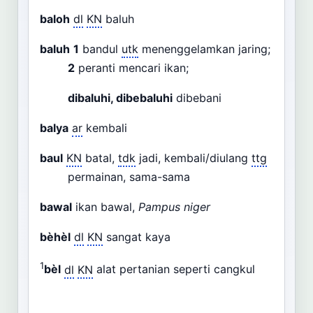
baloh
dl
KN
baluh
baluh
1
bandul
utk
menenggelamkan jaring;
2
peranti mencari ikan;
dibaluhi, dibebaluhi
dibebani
balya
ar
kembali
baul
KN
batal,
tdk
jadi, kembali/diulang
ttg
permainan, sama-sama
bawal
ikan bawal,
Pampus niger
bèhèl
dl
KN
sangat kaya
1
bèl
dl
KN
alat pertanian seperti cangkul