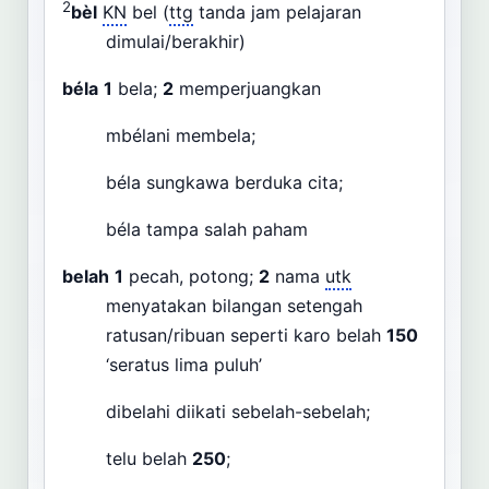
2
bèl
KN
bel (
ttg
tanda jam pelajaran
dimulai/berakhir)
béla
1
bela;
2
memperjuangkan
mbélani membela;
béla sungkawa berduka cita;
béla tampa salah paham
belah
1
pecah, potong;
2
nama
utk
menyatakan bilangan setengah
ratusan/ribuan seperti karo belah
150
‘seratus lima puluh’
dibelahi diikati sebelah-sebelah;
telu belah
250
;