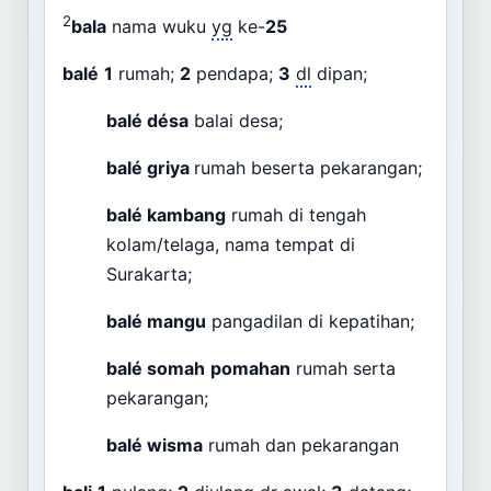
2
bala
nama wuku
yg
ke-
25
balé
1
rumah;
2
pendapa;
3
dl
dipan;
balé désa
balai desa;
balé griya
rumah beserta pekarangan;
balé kambang
rumah di tengah
kolam/telaga, nama tempat di
Surakarta;
balé mangu
pangadilan di kepatihan;
balé somah
pomahan
rumah serta
pekarangan;
balé wisma
rumah dan pekarangan