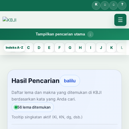
☰
Tampilkan pencarian utama
KBJI WORKSPACE
A
B
C
D
E
F
G
H
I
J
K
L
Hasil Pencarian
Temukan lema Jawa dan maknanya dalam bahasa Indonesia saat
mengelola data Kamus Bahasa Jawa-Indonesia.
Hasil Pencarian
balilu
CARI LEMA JAWA
Daftar lema dan makna yang ditemukan di KBJI
berdasarkan kata yang Anda cari.
Masukkan kata Jawa
56 lema ditemukan
Tooltip singkatan aktif (Ki, KN, dg, dsb.)