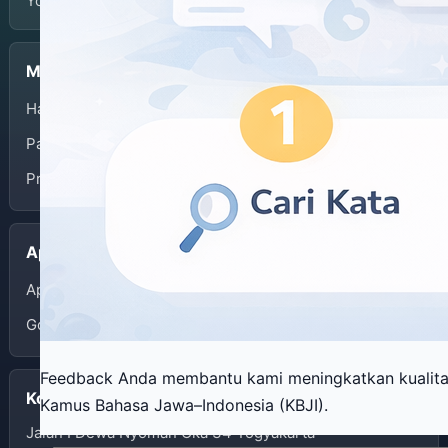
Yogyakarta.
Menu
Halaman Depan
Panduan Penggunaan
Privacy Policy
Aplikasi
App Store
Google Play
Feedback Anda membantu kami meningkatkan kualit
Kontak
Kamus Bahasa Jawa–Indonesia (KBJI).
Jalan I Dewa Nyoman Oka 34 Yogyakarta