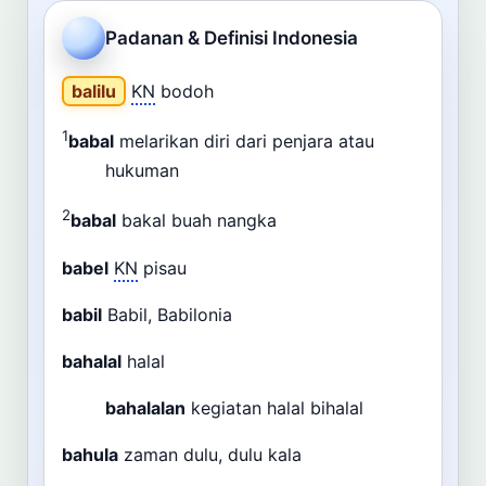
Cari
Padanan & Definisi Indonesia
Dashboard
Pencarian
balilu
KN
bodoh
1
babal
melarikan diri dari penjara atau
hukuman
2
babal
bakal buah nangka
babel
KN
pisau
babil
Babil, Babilonia
bahalal
halal
bahalalan
kegiatan halal bihalal
bahula
zaman dulu, dulu kala