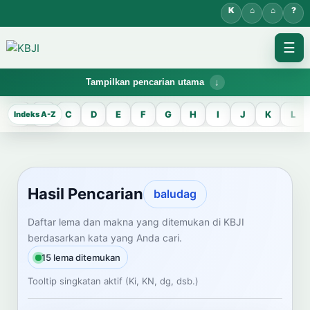
☰
Tampilkan pencarian utama
KBJI WORKSPACE
A
B
C
D
E
F
G
H
I
J
K
L
Hasil Pencarian
Temukan lema Jawa dan maknanya dalam bahasa Indonesia saat
mengelola data Kamus Bahasa Jawa-Indonesia.
Hasil Pencarian
baludag
CARI LEMA JAWA
Daftar lema dan makna yang ditemukan di KBJI
berdasarkan kata yang Anda cari.
Masukkan kata Jawa
15 lema ditemukan
Tooltip singkatan aktif (Ki, KN, dg, dsb.)