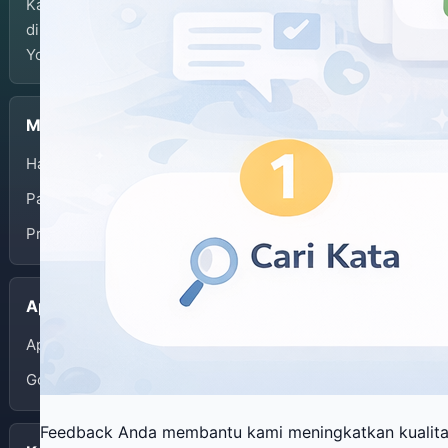
Kamus Bahasa Jawa-Indonesia dikembangkan dan
dikelola oleh Balai Bahasa Provinsi Daerah Istimewa
Yogyakarta.
Menu
Halaman Depan
Panduan Penggunaan
Privacy Policy
Aplikasi
App Store
Google Play
Feedback Anda membantu kami meningkatkan kualit