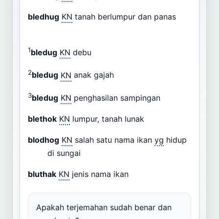
bledhug
KN
tanah berlumpur dan panas
1
bledug
KN
debu
2
bledug
KN
anak gajah
3
bledug
KN
penghasilan sampingan
blethok
KN
lumpur, tanah lunak
blodhog
KN
salah satu nama ikan
yg
hidup
di sungai
bluthak
KN
jenis nama ikan
Apakah terjemahan sudah benar dan