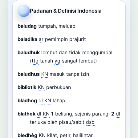
Cari
Padanan & Definisi Indonesia
Dashboard
Pencarian
baludag
tumpah, meluap
baladika
ar
pemimpin prajurit
baludhuk
lembut dan tidak menggumpal
(
ttg
tanah
yg
sangat lembut)
baludhus
KN
masuk tanpa izin
bibliotik
KN
perbukuan
bladhog
dl
KN
lahap
blathok
dl
KN
1
beliung, sejenis parang;
2
dl
terluka oleh pisau/sabit
dsb
bledhèg
KN
kilat, petir, halilintar