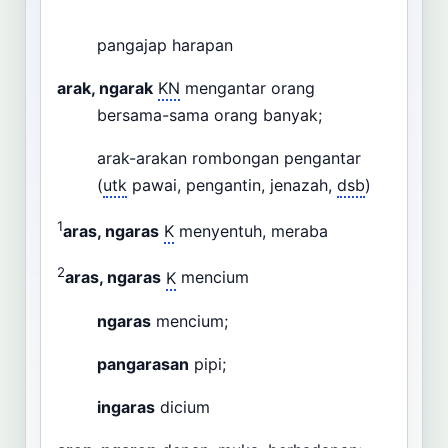
pangajap harapan
arak, ngarak
KN
mengantar orang
bersama-sama orang banyak;
arak-arakan rombongan pengantar
(
utk
pawai, pengantin, jenazah,
dsb
)
1
aras, ngaras
K
menyentuh, meraba
2
aras, ngaras
K
mencium
ngaras
mencium;
pangarasan
pipi;
ingaras
dicium