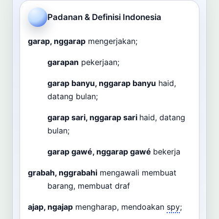
Cari
Padanan & Definisi Indonesia
Dashboard
Pencarian
garap, nggarap
mengerjakan;
garapan
pekerjaan;
garap banyu, nggarap banyu
haid,
datang bulan;
garap sari, nggarap sari
haid, datang
bulan;
garap gawé, nggarap gawé
bekerja
grabah, nggrabahi
mengawali membuat
barang, membuat draf
ajap, ngajap
mengharap, mendoakan
spy
;