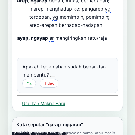
arep, ngarep
depan, muka, berhadapan;
marep menghadap ke; pangarep
yg
terdepan,
yg
memimpin, pemimpin;
arep-arepan berhadap-hadapan
ayap, ngayap
ar
mengiringkan ratu/raja
Apakah terjemahan sudah benar dan
membantu?
Ya
Tidak
Usulkan Makna Baru
Kata seputar "garap, nggarap"
Jelajahi kata yang mirip, berawalan sama, atau masih
Cara Memberikan Feedback
Lampiran
Referensi Pendukung
Informasi
Terjemahkan ke bahasa lain