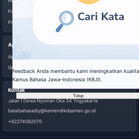
Halaman Depan
Panduan Penggunaan
Privacy Policy
Aplikasi
App Store
Google Play
Feedback Anda membantu kami meningkatkan kualit
Kamus Bahasa Jawa–Indonesia (KBJI).
Kontak
Tutup
Jalan I Dewa Nyoman Oka 34 Yogyakarta
balaibahasadiy@kemendikdasmen.go.id
+62274562070