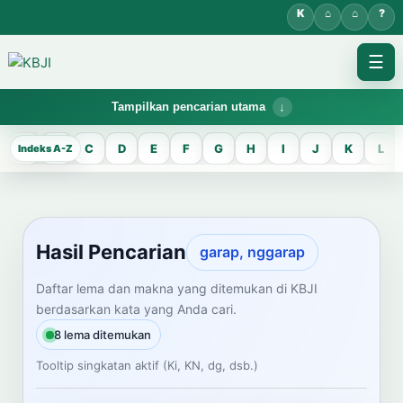
☰
Tampilkan pencarian utama
KBJI WORKSPACE
A
B
C
D
E
F
G
H
I
J
K
L
Hasil Pencarian
Temukan lema Jawa dan maknanya dalam bahasa Indonesia saat
mengelola data Kamus Bahasa Jawa-Indonesia.
Hasil Pencarian
garap, nggarap
CARI LEMA JAWA
Daftar lema dan makna yang ditemukan di KBJI
berdasarkan kata yang Anda cari.
Masukkan kata Jawa
8 lema ditemukan
Tooltip singkatan aktif (Ki, KN, dg, dsb.)