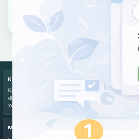
Salin tautan
Salin sitasi
KBJI
Kamus Bahasa Jawa-Indonesia dikembangkan dan
dikelola oleh Balai Bahasa Provinsi Daerah Istimewa
Yogyakarta.
Menu