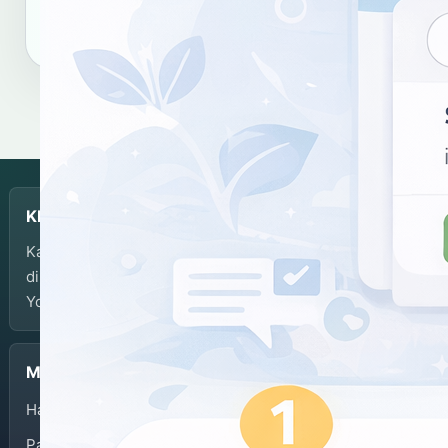
Salin sitasi
KBJI
Kamus Bahasa Jawa-Indonesia dikembangkan dan
dikelola oleh Balai Bahasa Provinsi Daerah Istimewa
Yogyakarta.
Menu
Halaman Depan
Panduan Penggunaan