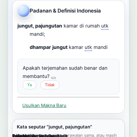
Cari
Padanan & Definisi Indonesia
Dashboard
Pencarian
jungut, pajungutan
kamar di rumah
utk
mandi;
dhampar jungut
kamar
utk
mandi
Apakah terjemahan sudah benar dan
membantu?
Ya
Tidak
Usulkan Makna Baru
Kata seputar "jungut, pajungutan"
Jelajahi kata yang mirip, berawalan sama, atau masih
Cara Memberikan Feedback
Lampiran
Referensi Pendukung
Informasi
Terjemahkan ke bahasa lain