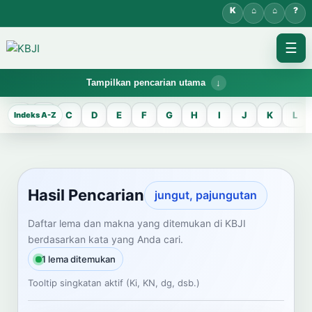
☰
Tampilkan pencarian utama
KBJI WORKSPACE
A
B
C
D
E
F
G
H
I
J
K
L
Hasil Pencarian
Temukan lema Jawa dan maknanya dalam bahasa Indonesia saat
mengelola data Kamus Bahasa Jawa-Indonesia.
Hasil Pencarian
jungut, pajungutan
CARI LEMA JAWA
Daftar lema dan makna yang ditemukan di KBJI
berdasarkan kata yang Anda cari.
Masukkan kata Jawa
1 lema ditemukan
Tooltip singkatan aktif (Ki, KN, dg, dsb.)