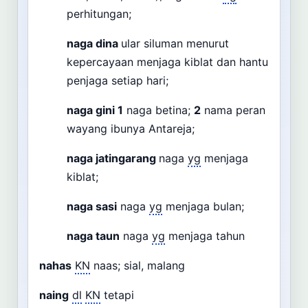
perhitungan;
naga dina
ular siluman menurut
kepercayaan menjaga kiblat dan hantu
penjaga setiap hari;
naga gini
1
naga betina;
2
nama peran
wayang ibunya Antareja;
naga jatingarang
naga
yg
menjaga
kiblat;
naga sasi
naga
yg
menjaga bulan;
naga taun
naga
yg
menjaga tahun
nahas
KN
naas; sial, malang
naing
dl
KN
tetapi