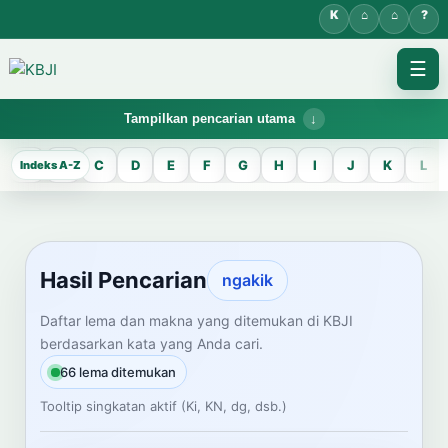
☰
Tampilkan pencarian utama
KBJI WORKSPACE
A
B
C
D
E
F
G
H
I
J
K
L
Hasil Pencarian
Temukan lema Jawa dan maknanya dalam bahasa Indonesia saat
mengelola data Kamus Bahasa Jawa-Indonesia.
Hasil Pencarian
ngakik
CARI LEMA JAWA
Daftar lema dan makna yang ditemukan di KBJI
berdasarkan kata yang Anda cari.
Masukkan kata Jawa
66 lema ditemukan
Tooltip singkatan aktif (Ki, KN, dg, dsb.)