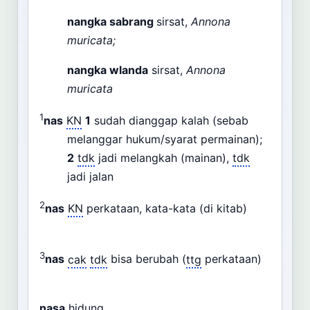
nangka sabrang
sirsat,
Annona
muricata;
nangka wlanda
sirsat,
Annona
muricata
1
nas
KN
1
sudah dianggap kalah (sebab
melanggar hukum/syarat permainan);
2
tdk
jadi melangkah (mainan),
tdk
jadi jalan
2
nas
KN
perkataan, kata-kata (di kitab)
3
nas
cak
tdk
bisa berubah (
ttg
perkataan)
nasa
hidung