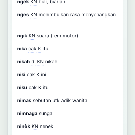
ngèk
KN
biar, biarlah
nges
KN
menimbulkan rasa menyenangkan
ngik
KN
suara (rem motor)
nika
cak
K
itu
nikah
dl
KN
nikah
niki
cak
K
ini
niku
cak
K
itu
nimas
sebutan
utk
adik wanita
nimnaga
sungai
ninèk
KN
nenek