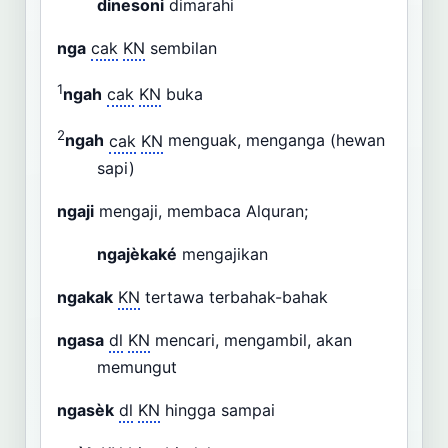
dinesoni
dimarahi
nga
cak
KN
sembilan
1
ngah
cak
KN
buka
2
ngah
cak
KN
menguak, menganga (hewan
sapi)
ngaji
mengaji, membaca Alquran;
ngajèkaké
mengajikan
ngakak
KN
tertawa terbahak-bahak
ngasa
dl
KN
mencari, mengambil, akan
memungut
ngasèk
dl
KN
hingga sampai