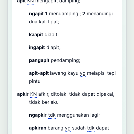
apit
KN
mengapit, damping;
ngapit
1
mendampingi;
2
menandingi
dua kali lipat;
kaapit
diapit;
ingapit
diapit;
pangapit
pendamping;
apit-apit
lawang kayu
yg
melapisi tepi
pintu
apkir
KN
afkir, ditolak, tidak dapat dipakai,
tidak berlaku
ngapkir
tdk
menggunakan lagi;
apkiran
barang
yg
sudah
tdk
dapat