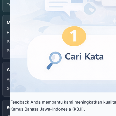
Yogyakarta.
Menu
Halaman Depan
Panduan Penggunaan
Privacy Policy
Aplikasi
App Store
Google Play
Feedback Anda membantu kami meningkatkan kualit
Kontak
Kamus Bahasa Jawa–Indonesia (KBJI).