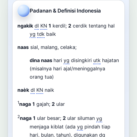
Cari
Padanan & Definisi Indonesia
Dashboard
Pencarian
ngakik
dl
KN
1
kerdil;
2
cerdik tentang hal
yg
tdk
baik
naas
sial, malang, celaka;
dina naas
hari
yg
disingkiri
utk
hajatan
(misalnya hari ajal/meninggalnya
orang tua)
naèk
dl
KN
naik
1
naga
1
gajah;
2
ular
2
naga
1
ular besar;
2
ular siluman
yg
menjaga kiblat (ada
yg
pindah tiap
hari, bulan, tahun), digunakan
dg