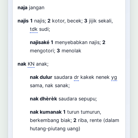
naja
jangan
najis
1
najis;
2
kotor, becek;
3
jijik sekali,
tdk
sudi;
najisaké
1
menyebabkan najis;
2
mengotori;
3
menolak
nak
KN
anak;
nak dulur
saudara
dr
kakek nenek
yg
sama, nak sanak;
nak dhèrèk
saudara sepupu;
nak kumanak
1
turun tumurun,
berkembang biak;
2
riba, rente (dalam
hutang-piutang uang)