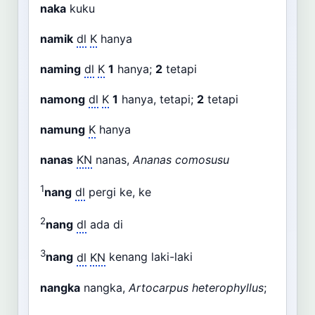
naka
kuku
namik
dl
K
hanya
naming
dl
K
1
hanya;
2
tetapi
namong
dl
K
1
hanya, tetapi;
2
tetapi
namung
K
hanya
nanas
KN
nanas,
Ananas comosusu
1
nang
dl
pergi ke, ke
2
nang
dl
ada di
3
nang
dl
KN
kenang laki-laki
nangka
nangka,
Artocarpus heterophyllus
;