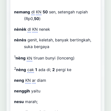
nemang
dl
KN
50
sen, setengah rupiah
(Rp0,
50
)
nènèk
dl
KN
nenek
nènès
genit, keletah, banyak bertingkah,
suka bergaya
1
nèng
KN
tiruan bunyi (lonceng)
2
nèng
cak
1
ada di;
2
pergi ke
neng
KN
ar
diam
nenggih
yaitu
nesu
marah;