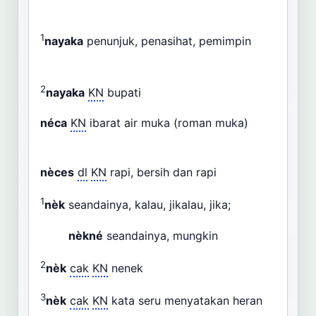
1
nayaka
penunjuk, penasihat, pemimpin
2
nayaka
KN
bupati
néca
KN
ibarat air muka (roman muka)
nèces
dl
KN
rapi, bersih dan rapi
1
nèk
seandainya, kalau, jikalau, jika;
nèkné
seandainya, mungkin
2
nèk
cak
KN
nenek
3
nèk
cak
KN
kata seru menyatakan heran