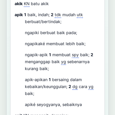
akik
KN
batu akik
apik
1
baik, indah;
2
tdk
mudah
utk
berbuat/bertindak;
ngapiki berbuat baik pada;
ngapikaké membuat lebih baik;
ngapik-apik
1
membuat
spy
baik;
2
menganggap baik
yg
sebenarnya
kurang baik;
apik-apikan
1
bersaing dalam
kebaikan/keunggulan;
2
dg
cara
yg
baik;
apiké seyogyanya, sebaiknya