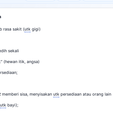
a
 rasa sakit (
utk
gigi)
dih sekali
" (hewan itik, angsa)
rsediaan;
2
memberi sisa, menyisakan
utk
persediaan atau orang lai
utk
bayi);