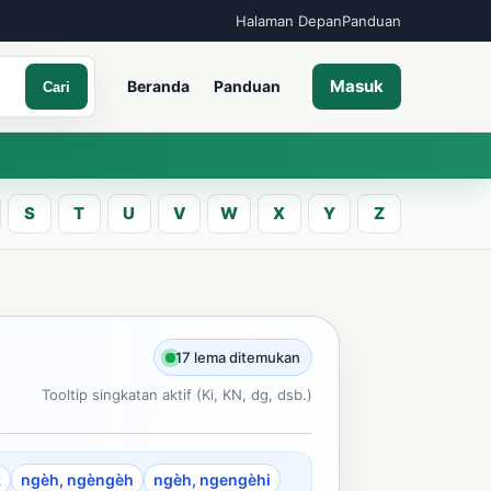
Halaman Depan
Panduan
Masuk
Beranda
Panduan
Cari
S
T
U
V
W
X
Y
Z
A
an kata Jawa
17 lema ditemukan
Tooltip singkatan aktif (Ki, KN, dg, dsb.)
Cari
ncarian
k
ngèh, ngèngèh
ngèh, ngengèhi