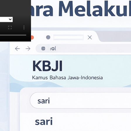
i Bahasa Provinsi Daerah Istimewa Yogyakarta
 merujuk hasil kata "nig, nag-nig".
Menu
Aplikasi
Halaman Depan
App Store
Panduan Penggunaan
Google Play
Privacy Policy