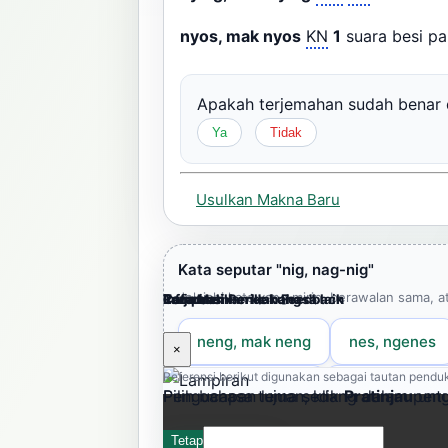
nyos, mak nyos
KN
1
suara besi p
Apakah terjemahan sudah bena
Ya
Tidak
Usulkan Makna Baru
Kata seputar "nig, nag-nig"
Jelajahi kata yang mirip, berawalan sama, a
Cara Memberikan Feedback
Lampiran
Referensi Pendukung
Informasi
Terjemahkan ke bahasa lain
neng, mak neng
nes, ngenes
×
×
×
×
×
Referensi berikut digunakan sebagai tautan penduk
ngèk, ngengèki
nguk, mak ngu
Pengucapan lema sedang dalam peng
Pilih bahasa tujuan, klik
Pratinjau
untu
nyemek, nyemek-nyemek
Tetap dengarkan