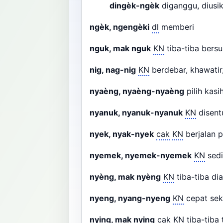
dingèk-ngèk
diganggu, diusi
ngèk, ngengèki
dl
memberi
nguk, mak nguk
KN
tiba-tiba bersu
nig, nag-nig
KN
berdebar, khawatir
nyaèng, nyaèng-nyaèng
pilih kas
nyanuk, nyanuk-nyanuk
KN
disen
nyek, nyak-nyek
cak
KN
berjalan 
nyemek, nyemek-nyemek
KN
sedi
nyèng, mak nyèng
KN
tiba-tiba di
nyeng, nyang-nyeng
KN
cepat sek
nying, mak nying
cak
KN
tiba-tiba