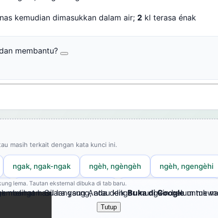
anas kemudian dimasukkan dalam air;
2
kl terasa énak
r dan membantu?
tau masih terkait dengan kata kunci ini.
ngak, ngak-ngak
ngèh, ngèngèh
ngèh, ngengèhi
ung lema. Tautan eksternal dibuka di tab baru.
k
nyaèng, nyaèng-nyaèng
nyanuk, nyanuk-nyanuk
embangan. Suara yang Anda dengar mungkin belum mewakil
k melihat hasil langsung, atau klik
Buka di Google
untuk me
Tutup