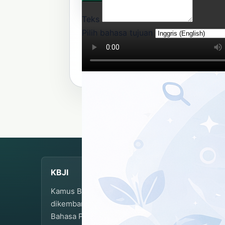
Teks
Pilih bahasa tujuan
RUJUKAN RESMI KBJI
Kamus Bahasa Jawa-Indonesia Bala
Gunakan tautan dan format sitasi ini untuk
KBJI
Kamus Bahasa Jawa-Indonesia
dikembangkan dan dikelola oleh Balai
Bahasa Provinsi Daerah Istimewa