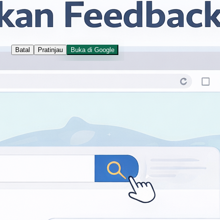
Salin tautan
Salin sitasi
Batal
Pratinjau
Buka di Google
Kontak
Jalan I Dewa Nyoman Oka 34
Yogyakarta
balaibahasadiy@kemendikdasm