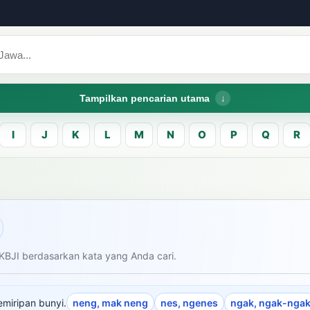
Tampilkan pencarian utama
I
J
K
L
M
N
O
P
Q
R
CARI LEMA JAW
Masukk
carian
KBJI berdasarkan kata yang Anda cari.
am bahasa Indonesia saat
donesia.
Dashboard
Pe
emiripan bunyi.
neng, mak neng
nes, ngenes
ngak, ngak-nga