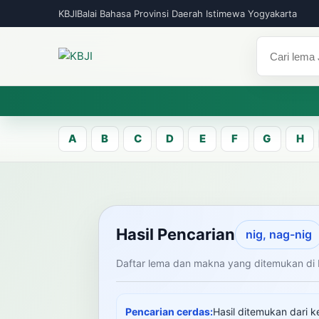
KBJI
Balai Bahasa Provinsi Daerah Istimewa Yogyakarta
A
B
C
D
E
F
G
H
KBJI WORKSPACE
Hasil Pen
Hasil Pencarian
nig, nag-nig
Daftar lema dan makna yang ditemukan di 
Temukan lema Jawa dan maknanya dal
mengelola data Kamus Bahasa Jawa-In
Pencarian cerdas:
Hasil ditemukan dari k