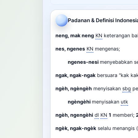
Padanan & Definisi Indonesi
neng, mak neng
KN
keterangan bab
nes, ngenes
KN
mengenas;
ngenes-nesi
menyebabkan se
ngak, ngak-ngak
bersuara "kak kak
ngèh, ngèngèh
menyisakan
sbg
pe
ngèngèhi
menyisakan
utk
ngèh, ngengèhi
dl
KN
1
memberi;
ngèk, ngak-ngèk
selalu menangis (