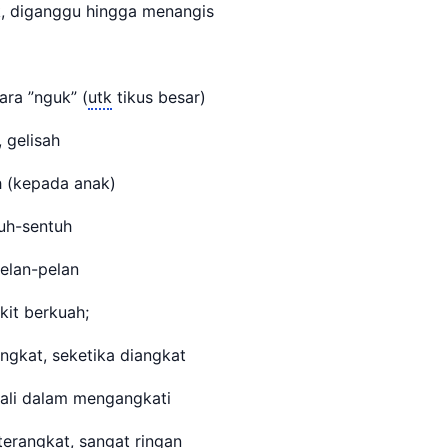
k, diganggu hingga menangis
ara ”nguk” (
utk
tikus besar)
, gelisah
ih (kepada anak)
tuh-sentuh
pelan-pelan
kit berkuah;
angkat, seketika diangkat
ali dalam mengangkati
 terangkat, sangat ringan