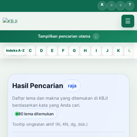
☰
Tampilkan pencarian utama
KBJI WORKSPACE
A
B
C
D
E
F
G
H
I
J
K
L
Hasil Pencarian
Temukan lema Jawa dan maknanya dalam bahasa Indonesia saat
mengelola data Kamus Bahasa Jawa-Indonesia.
Hasil Pencarian
raja
CARI LEMA JAWA
Daftar lema dan makna yang ditemukan di KBJI
berdasarkan kata yang Anda cari.
Masukkan kata Jawa
80 lema ditemukan
Tooltip singkatan aktif (Ki, KN, dg, dsb.)