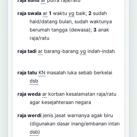
raja sunu
ar
putra raja/ratu
raja swala
ar
1
waktu
yg
baik;
2
sudah
haid/datang bulan, sudah waktunya
berumah tangga (dewasa);
3
anak
raja/ratu
raja tadi
ar
barang-barang
yg
indah-indah
raja tatu
KN
masalah luka sebab berkelai
dsb
raja weda
ar
korban kesalamatan raja/ratu
agar kesejahteraan negara
raja werdi
jenis jasat warnanya agak biru
(digunakan dasar inang/embanan intan
dsb
)