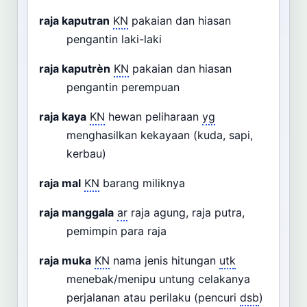
raja kaputran
KN
pakaian dan hiasan
pengantin laki-laki
raja kaputrèn
KN
pakaian dan hiasan
pengantin perempuan
raja kaya
KN
hewan peliharaan
yg
menghasilkan kekayaan (kuda, sapi,
kerbau)
raja mal
KN
barang miliknya
raja manggala
ar
raja agung, raja putra,
pemimpin para raja
raja muka
KN
nama jenis hitungan
utk
menebak/menipu untung celakanya
perjalanan atau perilaku (pencuri
dsb
)