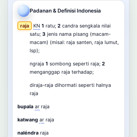
Cari
Padanan & Definisi Indonesia
Dashboard
Pencarian
raja
KN
1
ratu;
2
candra sengkala nilai
satu;
3
jenis nama pisang (macam-
macam) (misal: raja santen, raja lumut,
lsp);
ngraja
1
sombong seperti raja;
2
menganggap raja terhadap;
diraja-raja dihormati seperti halnya
raja
bupala
ar
raja
katwang
ar
raja
naléndra
raja