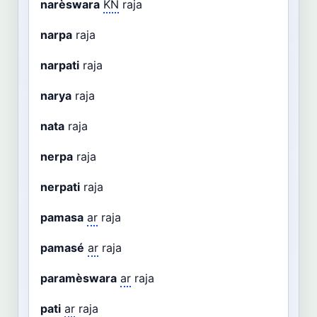
narèswara
KN
raja
narpa
raja
narpati
raja
narya
raja
nata
raja
nerpa
raja
nerpati
raja
pamasa
ar
raja
pamasé
ar
raja
paramèswara
ar
raja
pati
ar
raja