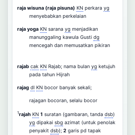
raja wisuna (raja pisuna)
KN
perkara
yg
menyebabkan perkelaian
raja yoga
KN
sarana
yg
menjadikan
manunggaling kawula Gusti
dg
mencegah dan memusatkan pikiran
rajab
cak
KN
Rajab; nama bulan
yg
ketujuh
pada tahun Hijrah
rajag
dl
KN
bocor banyak sekali;
rajagan bocoran, selalu bocor
1
rajah
KN
1
suratan (gambaran, tanda
dsb
)
yg
dipakai
sbg
azimat (untuk penolak
penyakit
dsb
);
2
garis pd tapak