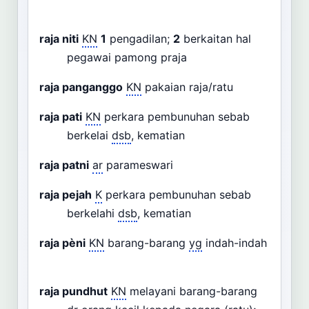
raja niti
KN
1
pengadilan;
2
berkaitan hal
pegawai pamong praja
raja panganggo
KN
pakaian raja/ratu
raja pati
KN
perkara pembunuhan sebab
berkelai
dsb
, kematian
raja patni
ar
parameswari
raja pejah
K
perkara pembunuhan sebab
berkelahi
dsb
, kematian
raja pèni
KN
barang-barang
yg
indah-indah
raja pundhut
KN
melayani barang-barang