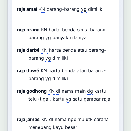
raja amal
KN
barang-barang
yg
dimiliki
raja brana
KN
harta benda serta barang-
barang
yg
banyak nilainya
raja darbé
KN
harta benda atau barang-
barang
yg
dimiliki
raja duwé
KN
harta benda atau barang-
barang
yg
dimiliki
raja godhong
KN
dl
nama main
dg
kartu
telu (tiga), kartu
yg
satu gambar raja
raja jamas
KN
dl
nama ngelmu
utk
sarana
menebang kayu besar