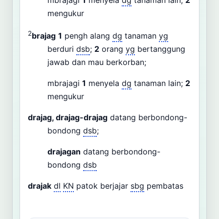
mengukur
2
brajag
1
pengh alang
dg
tanaman
yg
berduri
dsb
;
2
orang
yg
bertanggung
jawab dan mau berkorban;
mbrajagi
1
menyela
dg
tanaman lain;
2
mengukur
drajag, drajag-drajag
datang berbondong-
bondong
dsb
;
drajagan
datang berbondong-
bondong
dsb
drajak
dl
KN
patok berjajar
sbg
pembatas