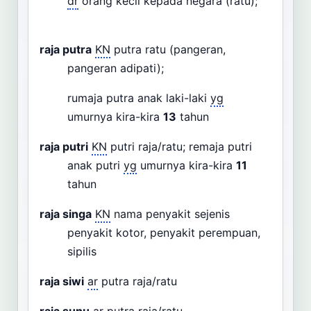
dr
orang kecil kepada negara (ratu);
raja putra
KN
putra ratu (pangeran,
pangeran adipati);
rumaja putra anak laki-laki
yg
umurnya kira-kira
13
tahun
raja putri
KN
putri raja/ratu; remaja putri
anak putri
yg
umurnya kira-kira
11
tahun
raja singa
KN
nama penyakit sejenis
penyakit kotor, penyakit perempuan,
sipilis
raja siwi
ar
putra raja/ratu