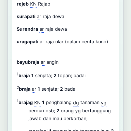
rejeb
KN
Rajab
surapati
ar
raja dewa
Surendra
ar
raja dewa
uragapati
ar
raja ular (dalam cerita kuno)
bayubraja
ar
angin
1
braja
1
senjata;
2
topan; badai
2
braja
ar
1
senjata;
2
badai
1
brajag
KN
1
penghalang
dg
tanaman
yg
berduri
dsb
;
2
orang
yg
bertanggung
jawab dan mau berkorban;
mbrajagi
1
menyela
dg
tanaman lain;
2