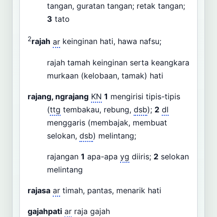
tangan, guratan tangan; retak tangan;
3
tato
2
rajah
ar
keinginan hati, hawa nafsu;
rajah tamah keinginan serta keangkara
murkaan (kelobaan, tamak) hati
rajang, ngrajang
KN
1
mengirisi tipis-tipis
(
ttg
tembakau, rebung,
dsb
);
2
dl
menggaris (membajak, membuat
selokan,
dsb
) melintang;
rajangan
1
apa-apa
yg
diiris;
2
selokan
melintang
rajasa
ar
timah, pantas, menarik hati
gajahpati
ar
raja gajah