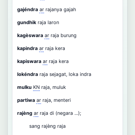
gajéndra
ar
rajanya gajah
gundhik
raja laron
kagèswara
ar
raja burung
kapindra
ar
raja kera
kapiswara
ar
raja kera
lokéndra
raja sejagat, loka indra
mulku
KN
raja, muluk
partiwa
ar
raja, menteri
rajèng
ar
raja di (negara ...);
sang rajèng raja