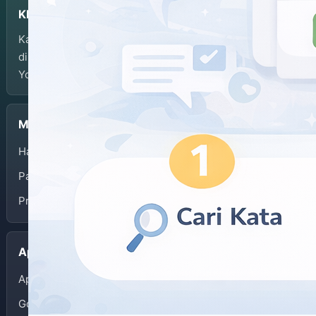
KBJI
Kamus Bahasa Jawa-Indonesia dikembangkan dan
dikelola oleh Balai Bahasa Provinsi Daerah Istimewa
Yogyakarta.
Menu
Halaman Depan
Panduan Penggunaan
Privacy Policy
Aplikasi
App Store
Google Play