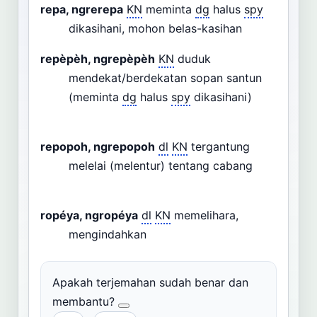
repa, ngrerepa
KN
meminta
dg
halus
spy
dikasihani, mohon belas-kasihan
repèpèh, ngrepèpèh
KN
duduk
mendekat/berdekatan sopan santun
(meminta
dg
halus
spy
dikasihani)
repopoh, ngrepopoh
dl
KN
tergantung
melelai (melentur) tentang cabang
ropéya, ngropéya
dl
KN
memelihara,
mengindahkan
Apakah terjemahan sudah benar dan
membantu?