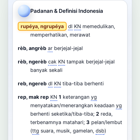
Cari
Padanan & Definisi Indonesia
Dashboard
Pencarian
rupéya, ngrupéya
dl
KN
memedulikan,
memperhatikan, merawat
rèb, angrèb
ar
berjejal-jejal
rèb, ngerèb
cak
KN
tampak berjejal-jejal
banyak sekali
reb, ngereb
dl
KN
tiba-tiba berhenti
rep, mak rep
KN
1
keterangan
yg
menyatakan/menerangkan keadaan
yg
berhenti seketika/tiba-tiba;
2
reda,
terbenamnya matahari;
3
pelan/lembut
(
ttg
suara, musik, gamelan,
dsb
)