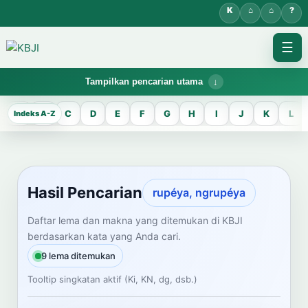
☰
Tampilkan pencarian utama
KBJI WORKSPACE
A
B
C
D
E
F
G
H
I
J
K
L
Hasil Pencarian
Temukan lema Jawa dan maknanya dalam bahasa Indonesia saat
mengelola data Kamus Bahasa Jawa-Indonesia.
Hasil Pencarian
rupéya, ngrupéya
CARI LEMA JAWA
Daftar lema dan makna yang ditemukan di KBJI
berdasarkan kata yang Anda cari.
Masukkan kata Jawa
9 lema ditemukan
Tooltip singkatan aktif (Ki, KN, dg, dsb.)