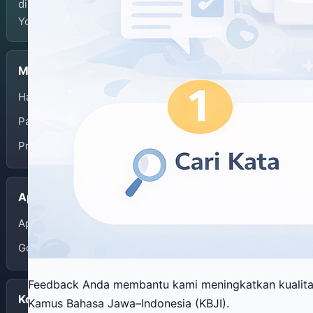
dikelola oleh Balai Bahasa Provinsi Daerah Istimewa
Yogyakarta.
Menu
Halaman Depan
Panduan Penggunaan
Privacy Policy
Aplikasi
App Store
Google Play
Feedback Anda membantu kami meningkatkan kualit
Kontak
Kamus Bahasa Jawa–Indonesia (KBJI).