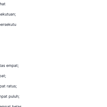
rehat
 sekutuan;
bersekutu
tas empat;
at;
at ratus;
pat puluh;
empat belas