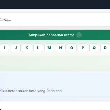
Tampilkan pencarian utama
I
J
K
L
M
N
O
P
Q
R
CARI LEMA JAW
Masukk
carian
KBJI berdasarkan kata yang Anda cari.
am bahasa Indonesia saat
donesia.
Dashboard
Pe
a