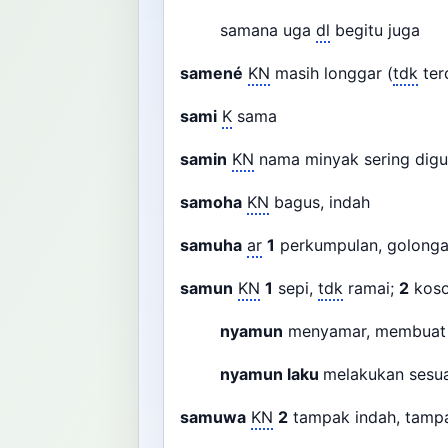
samana uga
dl
begitu juga
samené
KN
masih longgar (
tdk
ter
sami
K
sama
samin
KN
nama minyak sering dig
samoha
KN
bagus, indah
samuha
ar
1
perkumpulan, golonga
samun
KN
1
sepi,
tdk
ramai;
2
kos
nyamun
menyamar, membuat
nyamun laku
melakukan sesu
samuwa
KN
2
tampak indah, tamp