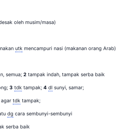
desak oleh musim/masa)
unakan
utk
mencampuri nasi (makanan orang Arab)
n, semua;
2
tampak indah, tampak serba baik
ong;
3
tdk
tampak;
4
dl
sunyi, samar;
 agar
tdk
tampak;
atu
dg
cara sembunyi-sembunyi
ak serba baik