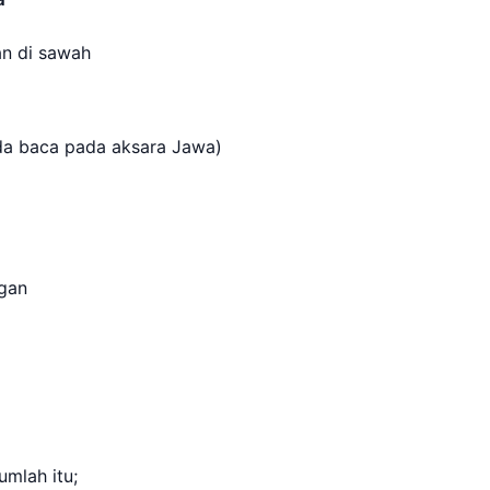
kan di sawah
a baca pada aksara Jawa)
ngan
jumlah itu;