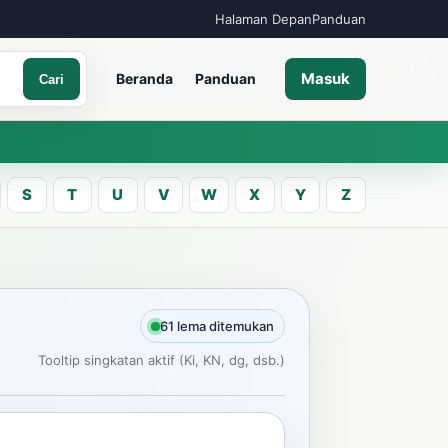
Halaman Depan
Panduan
Masuk
Beranda
Panduan
Cari
S
T
U
V
W
X
Y
Z
A
an kata Jawa
61 lema ditemukan
Tooltip singkatan aktif (Ki, KN, dg, dsb.)
Cari
ncarian