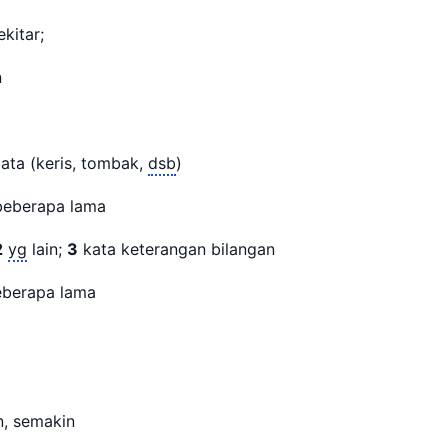
ekitar;
n
ata (keris, tombak,
dsb
)
beberapa lama
2
yg
lain;
3
kata keterangan bilangan
beberapa lama
n, semakin