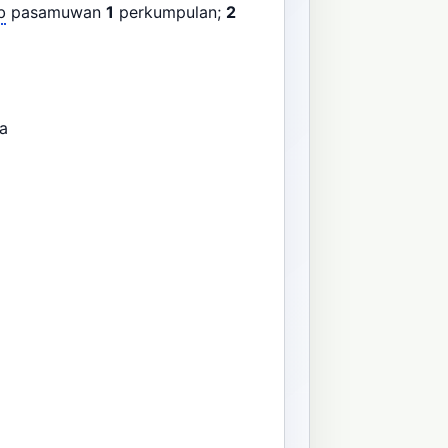
b
pasamuwan
1
perkumpulan;
2
ica