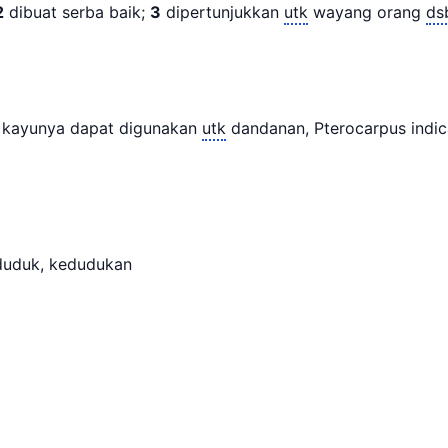
2
dibuat serba baik;
3
dipertunjukkan
utk
wayang orang
ds
kayunya dapat digunakan
utk
dandanan, Pterocarpus ind
duduk, kedudukan