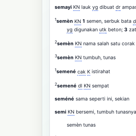
semayi
KN
lauk
yg
dibuat
dr
ampas
1
semèn
KN
1
semen, serbuk bata
d
yg
digunakan
utk
beton;
3
zat
2
semèn
KN
nama salah satu corak
3
semèn
KN
tumbuh, tunas
1
semené
cak
K
istirahat
2
semené
dl
KN
sempat
seméné
sama seperti ini, sekian
semi
KN
bersemi, tumbuh tunasny
semèn tunas