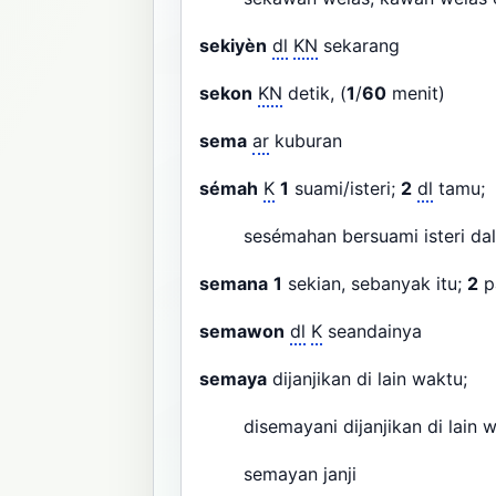
sekiyèn
dl
KN
sekarang
sekon
KN
detik, (
1
/
60
menit)
sema
ar
kuburan
sémah
K
1
suami/isteri;
2
dl
tamu;
sesémahan bersuami isteri d
semana
1
sekian, sebanyak itu;
2
p
semawon
dl
K
seandainya
semaya
dijanjikan di lain waktu;
disemayani dijanjikan di lain wa
semayan janji