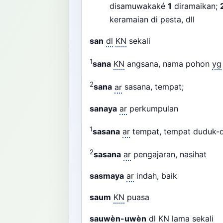
disamuwakaké
1
diramaikan;
keramaian di pesta, dll
san
dl
KN
sekali
1
sana
KN
angsana, nama pohon
yg
2
sana
ar
sasana, tempat;
sanaya
ar
perkumpulan
1
sasana
ar
tempat, tempat duduk-
2
sasana
ar
pengajaran, nasihat
sasmaya
ar
indah, baik
saum
KN
puasa
sauwèn-uwèn
dl
KN
lama sekali