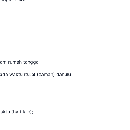
alam rumah tangga
ada waktu itu;
3
(zaman) dahulu
ktu (hari lain);