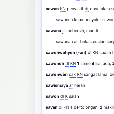
sawan
KN
penyakit
dr
daya alam s
sawanen kena penyakit sawa
sawana
ar
bebersih, mandi
sawanan air bekas cucian senj
sawèhwèhyèn (-an)
dl
KN
sudah 
sawenèh
dl
KN
1
sementara, ada;
sawènwèn
cak
KN
sangat lama, 
sawismaya
ar
heran
sawon
dl
K
salah
sayan
dl
KN
1
pertolongan;
2
maki