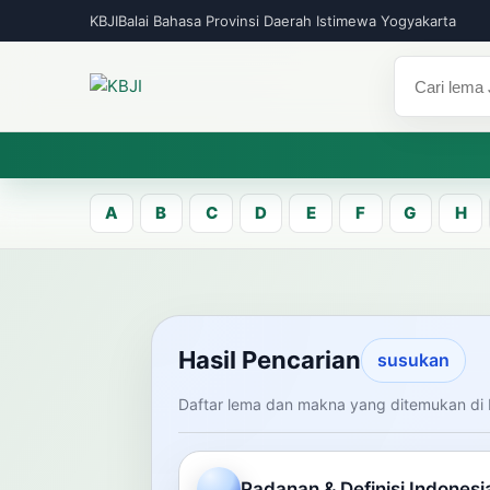
KBJI
Balai Bahasa Provinsi Daerah Istimewa Yogyakarta
A
B
C
D
E
F
G
H
KBJI WORKSPACE
Hasil Pen
Hasil Pencarian
susukan
Daftar lema dan makna yang ditemukan di 
Temukan lema Jawa dan maknanya dal
mengelola data Kamus Bahasa Jawa-In
Padanan & Definisi Indonesi