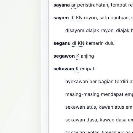
sayana
ar
peristirahatan, tempat 
sayom
dl
KN
rayon, satu bantuan,
disayom diajak rayon, diajak 
seganu
dl
KN
kemarin dulu
segawon
K
anjing
sekawan
K
empat;
nyekawan per bagian terdiri a
masing-masing mendapat emp
sekawan atus, kawan atus emp
sekawan dasa, kawan dasa em
sekawan welas, kawan welas 