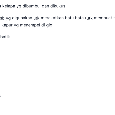
 kelapa
yg
dibumbui dan dikukus
sb
yg
digunakan
utk
merekatkan batu bata (
utk
membuat t
 kapur
yg
menempel di gigi
 batik
a;