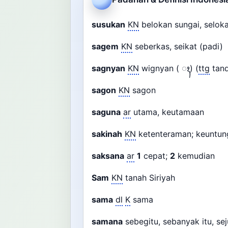
susukan
KN
belokan sungai, selo
sagem
KN
seberkas, seikat (padi)
sagnyan
KN
wignyan ( ꦃ) (
ttg
tand
sagon
KN
sagon
saguna
ar
utama, keutamaan
sakinah
KN
ketenteraman; keuntu
saksana
ar
1
cepat;
2
kemudian
Sam
KN
tanah Siriyah
sama
dl
K
sama
samana
sebegitu, sebanyak itu, se