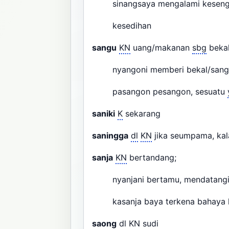
sinangsaya mengalami keseng
kesedihan
sangu
KN
uang/makanan
sbg
bekal
nyangoni memberi bekal/sang
pasangon pesangon, sesuatu
saniki
K
sekarang
saningga
dl
KN
jika seumpama, kal
sanja
KN
bertandang;
nyanjani bertamu, mendatangi
kasanja baya terkena bahaya
saong
dl
KN
sudi