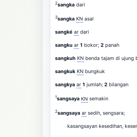
2
sangka
dari
3
sangka
KN
asal
sangké
ar
dari
sangku
ar
1
bokor;
2
panah
sangkuh
KN
benda tajam di ujung 
sangkuk
KN
bungkuk
sangkya
ar
1
jumlah;
2
bilangan
1
sangsaya
KN
semakin
2
sangsaya
ar
sedih, sengsara;
kasangsayan kesedihan, kese