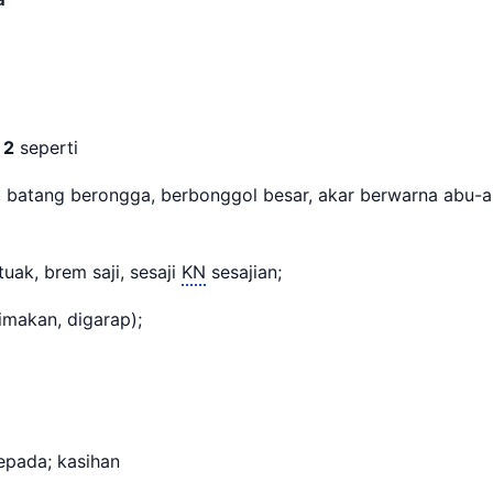
;
2
seperti
 batang berongga, berbonggol besar, akar berwarna abu-a
tuak, brem saji, sesaji
KN
sesajian;
imakan, digarap);
epada; kasihan