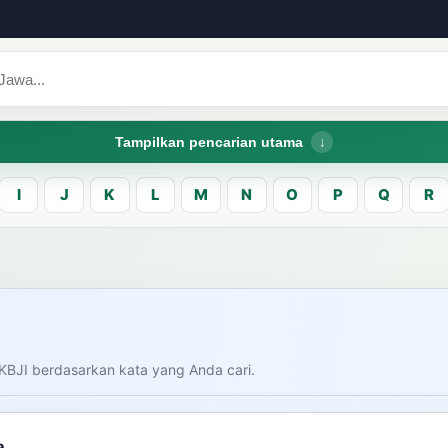
Tampilkan pencarian utama
I
J
K
L
M
N
O
P
Q
R
CARI LEMA JAW
Masukk
carian
KBJI berdasarkan kata yang Anda cari.
am bahasa Indonesia saat
donesia.
Dashboard
Pe
a