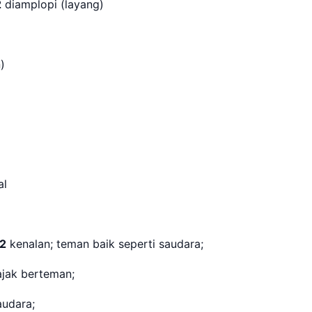
2
diamplopi (layang)
n)
hal
2
kenalan; teman baik seperti saudara;
ajak berteman;
audara;