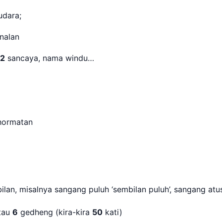
udara;
nalan
2
sancaya, nama windu…
ehormatan
an, misalnya sangang puluh ‘sembilan puluh’, sangang atus
tau
6
gedheng (kira-kira
50
kati)