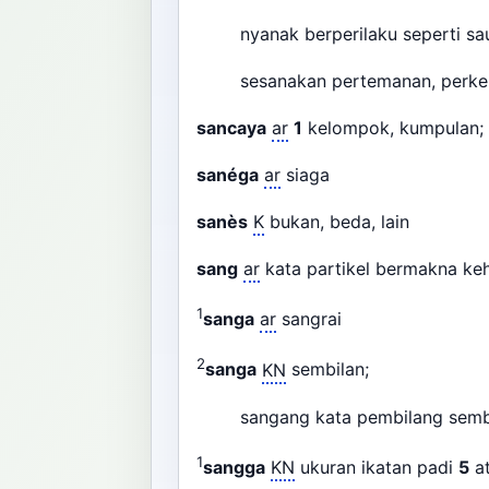
nyanak berperilaku seperti sa
sesanakan pertemanan, perke
sancaya
ar
1
kelompok, kumpulan;
sanéga
ar
siaga
sanès
K
bukan, beda, lain
sang
ar
kata partikel bermakna k
1
sanga
ar
sangrai
2
sanga
KN
sembilan;
sangang kata pembilang sembil
1
sangga
KN
ukuran ikatan padi
5
a