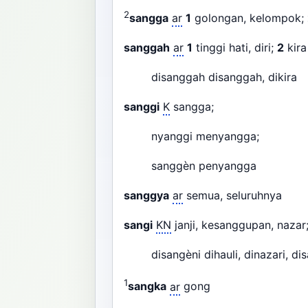
2
sangga
ar
1
golongan, kelompok;
sanggah
ar
1
tinggi hati, diri;
2
kir
disanggah disanggah, dikira
sanggi
K
sangga;
nyanggi menyangga;
sanggèn penyangga
sanggya
ar
semua, seluruhnya
sangi
KN
janji, kesanggupan, naza
disangèni dihauli, dinazari, d
1
sangka
ar
gong