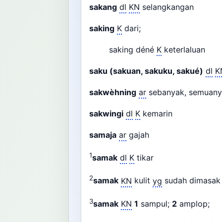
sakang
dl
KN
selangkangan
saking
K
dari;
saking déné
K
keterlaluan
saku (sakuan, sakuku, sakué)
dl
K
sakwèhning
ar
sebanyak, semuan
sakwingi
dl
K
kemarin
samaja
ar
gajah
1
samak
dl
K
tikar
2
samak
KN
kulit
yg
sudah dimasa
3
samak
KN
1
sampul;
2
amplop;