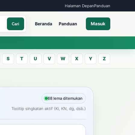
Halaman Depan
Panduan
Masuk
Beranda
Panduan
Cari
S
T
U
V
W
X
Y
Z
A
an kata Jawa
68 lema ditemukan
Tooltip singkatan aktif (Ki, KN, dg, dsb.)
Cari
ncarian