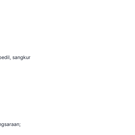
bedil, sangkur
ngsaraan;