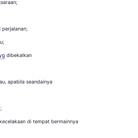
saraan;
 perjalanan;
u;
yg
dibekalkan
au, apabila seandainya
;
 kecelakaan di tempat bermainnya