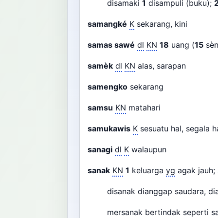
disamaki
1
disampuli (buku);
samangké
K
sekarang, kini
samas sawé
dl
KN
18
uang (
15
sè
samèk
dl
KN
alas, sarapan
samengko
sekarang
samsu
KN
matahari
samukawis
K
sesuatu hal, segala 
sanagi
dl
K
walaupun
sanak
KN
1
keluarga
yg
agak jauh;
disanak dianggap saudara, di
mersanak bertindak seperti s