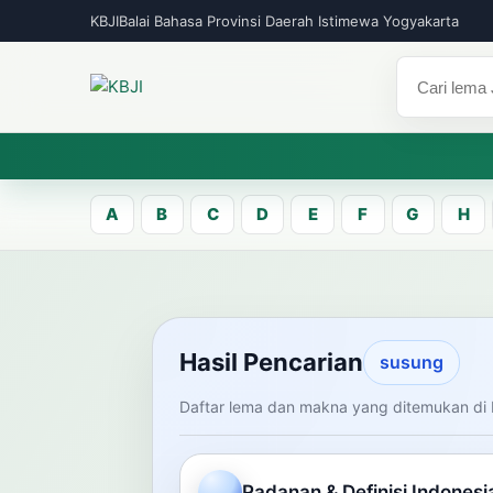
KBJI
Balai Bahasa Provinsi Daerah Istimewa Yogyakarta
A
B
C
D
E
F
G
H
KBJI WORKSPACE
Hasil Pen
Hasil Pencarian
susung
Daftar lema dan makna yang ditemukan di 
Temukan lema Jawa dan maknanya dal
mengelola data Kamus Bahasa Jawa-In
Padanan & Definisi Indonesi