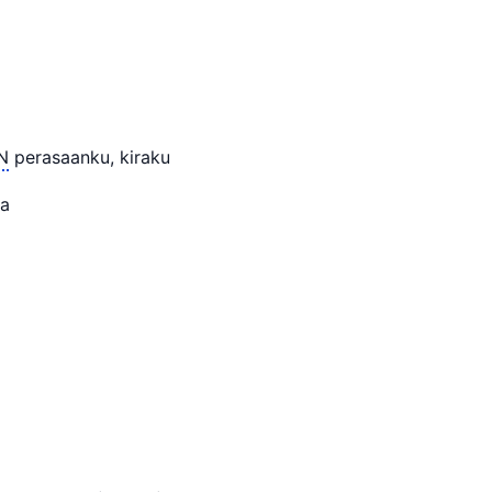
N
perasaanku, kiraku
ya
k