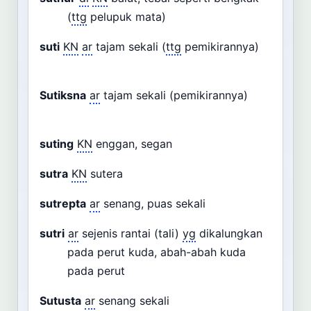
(
ttg
pelupuk mata)
suti
KN
ar
tajam sekali (
ttg
pemikirannya)
Sutiksna
ar
tajam sekali (pemikirannya)
suting
KN
enggan, segan
sutra
KN
sutera
sutrepta
ar
senang, puas sekali
sutri
ar
sejenis rantai (tali)
yg
dikalungkan
pada perut kuda, abah-abah kuda
pada perut
Sutusta
ar
senang sekali