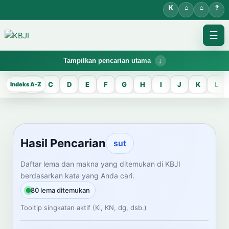
☰
Tampilkan pencarian utama
KBJI WORKSPACE
A
B
C
D
E
F
G
H
I
J
K
L
Hasil Pencarian
Temukan lema Jawa dan maknanya dalam bahasa Indonesia saat
mengelola data Kamus Bahasa Jawa-Indonesia.
Hasil Pencarian
sut
CARI LEMA JAWA
Daftar lema dan makna yang ditemukan di KBJI
berdasarkan kata yang Anda cari.
Masukkan kata Jawa
80 lema ditemukan
Tooltip singkatan aktif (Ki, KN, dg, dsb.)