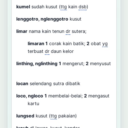
kumel
sudah kusut (
ttg
kain
dsb
)
lenggotro, nglenggotro
kusut
limar
nama kain tenun
dr
sutera;
limaran
1
corak kain batik;
2
obat
yg
terbuat
dr
daun kelor
linthing, nglinthing
1
mengerut;
2
menyusut
locan
selendang sutra dibatik
loco, ngloco
1
membelai-belai;
2
mengasut
kartu
lungsed
kusut (
ttg
pakaian)
lusuh
dl
lawas, kusut, kendor