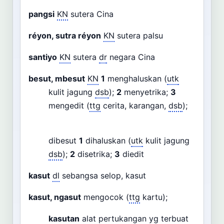
pangsi
KN
sutera Cina
réyon, sutra réyon
KN
sutera palsu
santiyo
KN
sutera
dr
negara Cina
besut, mbesut
KN
1
menghaluskan (
utk
kulit jagung
dsb
);
2
menyetrika;
3
mengedit (
ttg
cerita, karangan,
dsb
);
dibesut
1
dihaluskan (
utk
kulit jagung
dsb
);
2
disetrika;
3
diedit
kasut
dl
sebangsa selop, kasut
kasut, ngasut
mengocok (
ttg
kartu);
kasutan
alat pertukangan
yg
terbuat