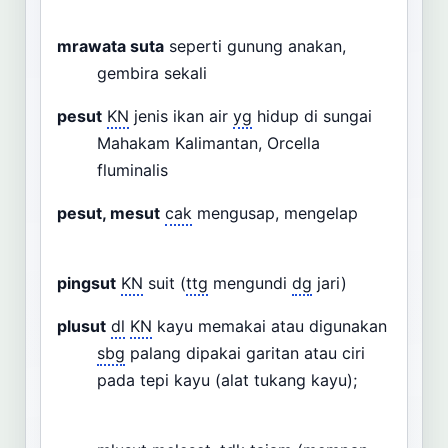
mrawata suta
seperti gunung anakan,
gembira sekali
pesut
KN
jenis ikan air
yg
hidup di sungai
Mahakam Kalimantan, Orcella
fluminalis
pesut, mesut
cak
mengusap, mengelap
pingsut
KN
suit (
ttg
mengundi
dg
jari)
plusut
dl
KN
kayu memakai atau digunakan
sbg
palang dipakai garitan atau ciri
pada tepi kayu (alat tukang kayu);