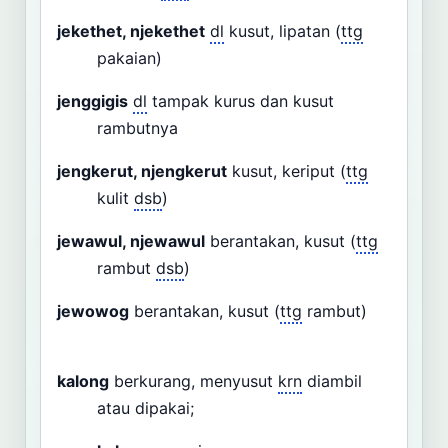
jekethet, njekethet
dl
kusut, lipatan (
ttg
pakaian)
jenggigis
dl
tampak kurus dan kusut
rambutnya
jengkerut, njengkerut
kusut, keriput (
ttg
kulit
dsb
)
jewawul, njewawul
berantakan, kusut (
ttg
rambut
dsb
)
jewowog
berantakan, kusut (
ttg
rambut)
kalong
berkurang, menyusut
krn
diambil
atau dipakai;