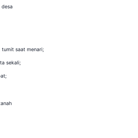
h desa
h
tumit saat menari;
a sekali;
at;
 tanah