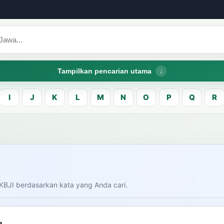
Tampilkan pencarian utama
I
J
K
L
M
N
O
P
Q
R
CARI LEMA JAW
Masukk
carian
KBJI berdasarkan kata yang Anda cari.
am bahasa Indonesia saat
donesia.
Dashboard
Pe
a