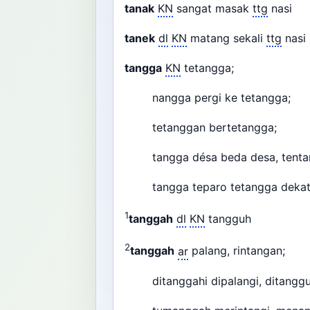
tanak
KN
sangat masak
ttg
nasi
tanek
dl
KN
matang sekali
ttg
nas
tangga
KN
tetangga;
nangga pergi ke tetangga;
tetanggan bertetangga;
tangga désa beda desa, tenta
tangga teparo tetangga deka
1
tanggah
dl
KN
tangguh
2
tanggah
ar
palang, rintangan;
ditanggahi dipalangi, ditanggu