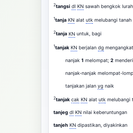
2
tangsi
dl
KN
sawah bengkok lura
1
tanja
KN
alat
utk
melubangi tana
2
tanja
KN
untuk, bagi
1
tanjak
KN
berjalan
dg
mengangkat 
nanjak
1
melompat;
2
menderit
nanjak-nanjak melompat-lomp
tanjakan jalan
yg
naik
2
tanjak
cak
KN
alat
utk
melubangi
tanjeg
dl
KN
nilai keberuntungan
tanjeh
KN
dipastikan, diyakinkan