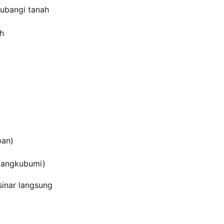
ubangi tanah
ah
pan)
 mangkubumi)
sinar langsung