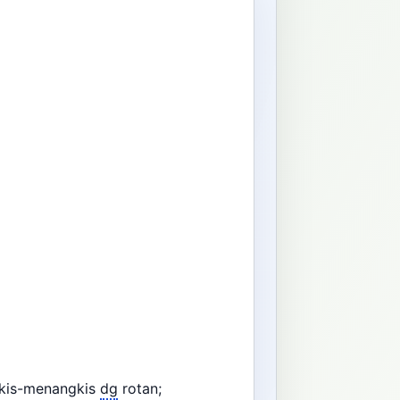
s
gkis-menangkis
dg
rotan;