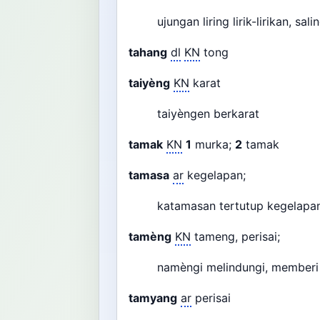
ujungan liring lirik-lirikan, sal
tahang
dl
KN
tong
taiyèng
KN
karat
taiyèngen berkarat
tamak
KN
1
murka;
2
tamak
tamasa
ar
kegelapan;
katamasan tertutup kegelapa
tamèng
KN
tameng, perisai;
namèngi melindungi, member
tamyang
ar
perisai