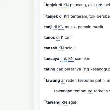
1
tanjek
dl
KN
pancang, alat
utk
mel
2
tanjek
dl
KN
tenteram,
tdk
berub
tanji
dl
KN
musik, pemain musik
tanos
dl
K
tani
tansah
KN
selalu
tansaya
cak
KN
semakin
tating
cak
bertanya (
ttg
kesanggu
1
tawang
ar
raden (sebutan patih,
tawangan tempat
yg
terkena 
2
tawang
KN
agak;