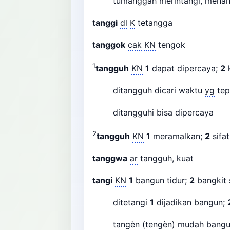
tumanggah merintangi, menan
tanggi
dl
K
tetangga
tanggok
cak
KN
tengok
1
tangguh
KN
1
dapat dipercaya;
2
ditangguh dicari waktu
yg
tep
ditangguhi bisa dipercaya
2
tangguh
KN
1
meramalkan;
2
sifat
tanggwa
ar
tangguh, kuat
tangi
KN
1
bangun tidur;
2
bangkit 
ditetangi
1
dijadikan bangun;
tangèn (tengèn) mudah bangu