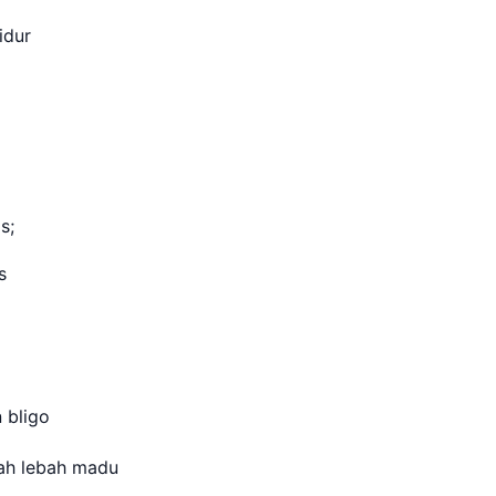
idur
s;
s
n bligo
ah lebah madu