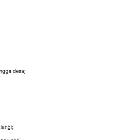
i
ngga desa;
t
langi;