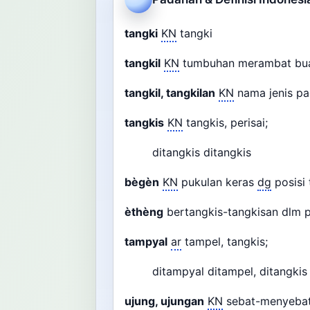
tangki
KN
tangki
tangkil
KN
tumbuhan merambat bua
tangkil, tangkilan
KN
nama jenis p
tangkis
KN
tangkis, perisai;
ditangkis ditangkis
bègèn
KN
pukulan keras
dg
posisi
èthèng
bertangkis-tangkisan dlm
tampyal
ar
tampel, tangkis;
ditampyal ditampel, ditangkis
ujung, ujungan
KN
sebat-menyebat 