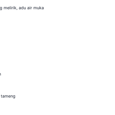
ing melirik, adu air muka
n
i tameng