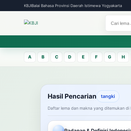
KBJI
Balai Bahasa Provinsi Daerah Istimewa Yogyakarta
A
B
C
D
E
F
G
H
KBJI WORKSPACE
Hasil Pen
Hasil Pencarian
tangki
Daftar lema dan makna yang ditemukan di 
Temukan lema Jawa dan maknanya dal
mengelola data Kamus Bahasa Jawa-In
Padanan & Definisi Indonesi