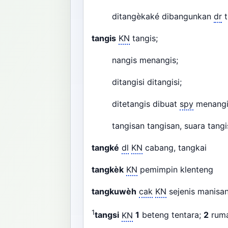
ditangèkaké dibangunkan
dr
t
tangis
KN
tangis;
nangis menangis;
ditangisi ditangisi;
ditetangis dibuat
spy
menangi
tangisan tangisan, suara tangi
tangké
dl
KN
cabang, tangkai
tangkèk
KN
pemimpin klenteng
tangkuwèh
cak
KN
sejenis manisa
1
tangsi
KN
1
beteng tentara;
2
rum