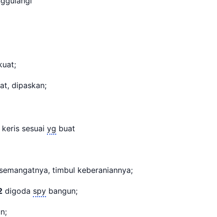
ggulangi
kuat;
at, dipaskan;
 keris sesuai
yg
buat
semangatnya, timbul keberaniannya;
2
digoda
spy
bangun;
n;