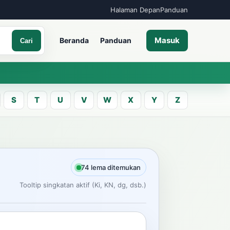
Halaman Depan
Panduan
Masuk
Beranda
Panduan
Cari
S
T
U
V
W
X
Y
Z
A
an kata Jawa
74 lema ditemukan
Tooltip singkatan aktif (Ki, KN, dg, dsb.)
Cari
ncarian