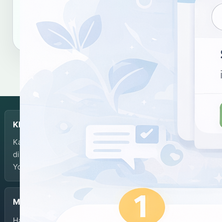
Salin tautan
Salin sitasi
KBJI
Kamus Bahasa Jawa-Indonesia dikembangkan dan
dikelola oleh Balai Bahasa Provinsi Daerah Istimewa
Yogyakarta.
Menu
Halaman Depan