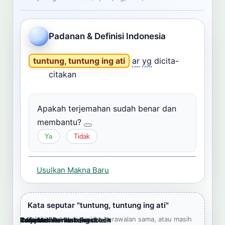
Cari
Padanan & Definisi Indonesia
Dashboard
Pencarian
tuntung, tuntung ing ati
ar
yg
dicita-
citakan
Apakah terjemahan sudah benar dan
membantu?
Ya
Tidak
Usulkan Makna Baru
Kata seputar "tuntung, tuntung ing ati"
Jelajahi kata yang mirip, berawalan sama, atau masih
Cara Memberikan Feedback
Lampiran
Referensi Pendukung
Informasi
Terjemahkan ke bahasa lain