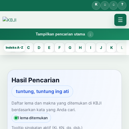
☰
Tampilkan pencarian utama
KBJI WORKSPACE
A
B
C
D
E
F
G
H
I
J
K
L
Hasil Pencarian
Temukan lema Jawa dan maknanya dalam bahasa Indonesia saat
mengelola data Kamus Bahasa Jawa-Indonesia.
Hasil Pencarian
CARI LEMA JAWA
tuntung, tuntung ing ati
Masukkan kata Jawa
Daftar lema dan makna yang ditemukan di KBJI
berdasarkan kata yang Anda cari.
1 lema ditemukan
Tooltip singkatan aktif (Ki, KN, dg, dsb.)