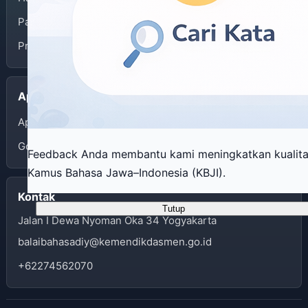
Panduan Penggunaan
Privacy Policy
Aplikasi
App Store
Google Play
Feedback Anda membantu kami meningkatkan kualit
Kamus Bahasa Jawa–Indonesia (KBJI).
Kontak
Tutup
Jalan I Dewa Nyoman Oka 34 Yogyakarta
balaibahasadiy@kemendikdasmen.go.id
+62274562070