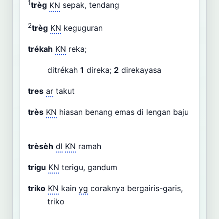
1
trèg
KN
sepak, tendang
2
trèg
KN
keguguran
trékah
KN
reka;
ditrékah
1
direka;
2
direkayasa
tres
ar
takut
très
KN
hiasan benang emas di lengan baju
trèsèh
dl
KN
ramah
trigu
KN
terigu, gandum
triko
KN
kain
yg
coraknya bergairis-garis,
triko