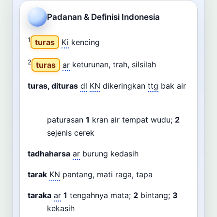
Cari
Padanan & Definisi Indonesia
Dashboard
Pencarian
1
turas
Ki
kencing
2
turas
ar
keturunan, trah, silsilah
turas, dituras
dl
KN
dikeringkan
ttg
bak air
paturasan
1
kran air tempat wudu;
2
sejenis cerek
tadhaharsa
ar
burung kedasih
tarak
KN
pantang, mati raga, tapa
taraka
ar
1
tengahnya mata;
2
bintang;
3
kekasih