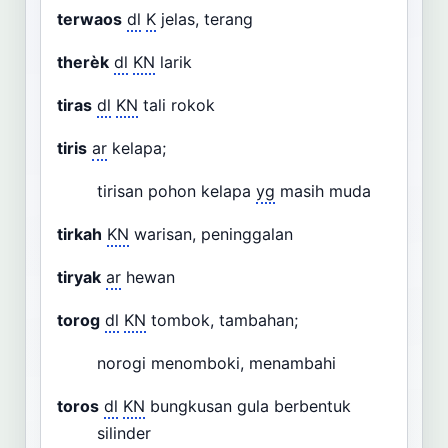
terwaos
dl
K
jelas, terang
therèk
dl
KN
larik
tiras
dl
KN
tali rokok
tiris
ar
kelapa;
tirisan pohon kelapa
yg
masih muda
tirkah
KN
warisan, peninggalan
tiryak
ar
hewan
torog
dl
KN
tombok, tambahan;
norogi menomboki, menambahi
toros
dl
KN
bungkusan gula berbentuk
silinder