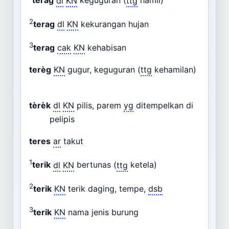
terag
dl
KN
keguguran (
ttg
hamil)
2
terag
dl
KN
kekurangan hujan
3
terag
cak
KN
kehabisan
terèg
KN
gugur, keguguran (
ttg
kehamilan)
tèrèk
dl
KN
pilis, parem
yg
ditempelkan di
pelipis
teres
ar
takut
1
terik
dl
KN
bertunas (
ttg
ketela)
2
terik
KN
terik daging, tempe,
dsb
3
terik
KN
nama jenis burung