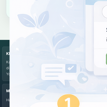
Salin sitasi
KBJI
Kamus Bahasa Jawa-Indonesia dikembangkan dan
dikelola oleh Balai Bahasa Provinsi Daerah Istimewa
Yogyakarta.
Menu
Halaman Depan