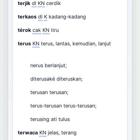
terjik
dl
KN
cerdik
terkaos
dl
K
kadang-kadang
térok
cak
KN
tiru
terus
KN
terus, lantas, kemudian, lanjut
nerus berlanjut;
diterusaké diteruskan;
terusan terusan;
terus-terusan terus-terusan;
terusing ati tulus
terwaca
KN
jelas, terang