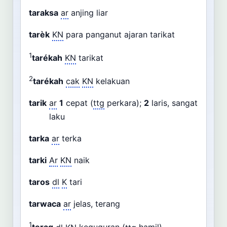
taraksa
ar
anjing liar
tarèk
KN
para panganut ajaran tarikat
1
tarékah
KN
tarikat
2
tarékah
cak
KN
kelakuan
tarik
ar
1
cepat (
ttg
perkara);
2
laris, sangat
laku
tarka
ar
terka
tarki
Ar
KN
naik
taros
dl
K
tari
tarwaca
ar
jelas, terang
1