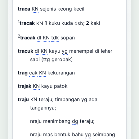
traca
KN
sejenis keong kecil
1
tracak
KN
1
kuku kuda
dsb
;
2
kaki
2
tracak
dl
KN
tdk
sopan
tracuk
dl
KN
kayu
yg
menempel di leher
sapi (
ttg
gerobak)
trag
cak
KN
kekurangan
trajak
KN
kayu patok
traju
KN
teraju; timbangan
yg
ada
tangannya;
nraju menimbang
dg
teraju;
nraju mas bentuk bahu
yg
seimbang