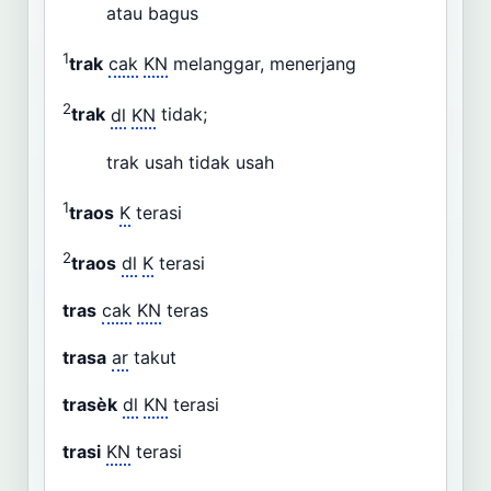
atau bagus
1
trak
cak
KN
melanggar, menerjang
2
trak
dl
KN
tidak;
trak usah tidak usah
1
traos
K
terasi
2
traos
dl
K
terasi
tras
cak
KN
teras
trasa
ar
takut
trasèk
dl
KN
terasi
trasi
KN
terasi