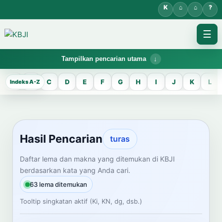
☰
Tampilkan pencarian utama
KBJI WORKSPACE
A
B
C
D
E
F
G
H
I
J
K
L
Hasil Pencarian
Temukan lema Jawa dan maknanya dalam bahasa Indonesia saat
mengelola data Kamus Bahasa Jawa-Indonesia.
Hasil Pencarian
turas
CARI LEMA JAWA
Daftar lema dan makna yang ditemukan di KBJI
berdasarkan kata yang Anda cari.
Masukkan kata Jawa
63 lema ditemukan
Tooltip singkatan aktif (Ki, KN, dg, dsb.)