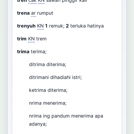
trèn
cak
KN
sawah pinggir kali
trena
ar
rumput
trenyuh
KN
1
remuk;
2
terluka hatinya
trim
KN
trem
trima
terima;
ditrima diterima;
ditrimani dihadiahi istri;
ketrima diterima;
nrima menerima;
nrima ing pandum menerima apa
adanya;