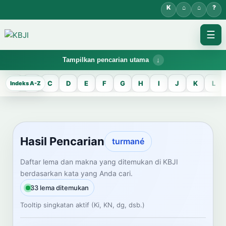
☰
Tampilkan pencarian utama
KBJI WORKSPACE
A
B
C
D
E
F
G
H
I
J
K
L
Hasil Pencarian
Temukan lema Jawa dan maknanya dalam bahasa Indonesia saat
mengelola data Kamus Bahasa Jawa-Indonesia.
Hasil Pencarian
turmané
CARI LEMA JAWA
Daftar lema dan makna yang ditemukan di KBJI
berdasarkan kata yang Anda cari.
Masukkan kata Jawa
33 lema ditemukan
Tooltip singkatan aktif (Ki, KN, dg, dsb.)