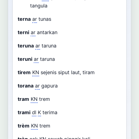
tangula
terna
ar
tunas
terni
ar
antarkan
teruna
ar
taruna
teruni
ar
taruna
tirem
KN
sejenis siput laut, tiram
torana
ar
gapura
tram
KN
trem
trami
dl
K
terima
trèm
KN
trem