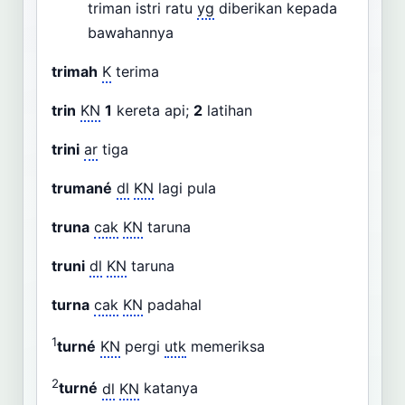
triman istri ratu
yg
diberikan kepada
bawahannya
trimah
K
terima
trin
KN
1
kereta api;
2
latihan
trini
ar
tiga
trumané
dl
KN
lagi pula
truna
cak
KN
taruna
truni
dl
KN
taruna
turna
cak
KN
padahal
1
turné
KN
pergi
utk
memeriksa
2
turné
dl
KN
katanya