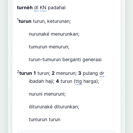
turnèh
dl
KN
padahal
1
turun
turun, keturunan;
nurunaké menurunkan;
tumurun menurun;
turun-tumurun berganti generasi
2
turun
1
turun;
2
menurun;
3
pulang
dr
ibadah haji;
4
turun (
ttg
harga);
nuruni menuruni;
diturunaké diturunkan;
tumurun turun