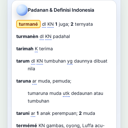
Cari
Padanan & Definisi Indonesia
Dashboard
Pencarian
turmané
dl
KN
1
juga;
2
ternyata
turmanèn
dl
KN
padahal
tarimah
K
terima
tarum
dl
KN
tumbuhan
yg
daunnya dibuat
nila
taruna
ar
muda, pemuda;
tumaruna muda
utk
dedaunan atau
tumbuhan
taruni
ar
1
anak perempuan;
2
muda
termémé
KN
gambas, oyong, Luffa acu-