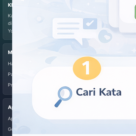
KBJI
Kamus Bahasa Jawa-Indonesia dikembangkan dan
dikelola oleh Balai Bahasa Provinsi Daerah Istimewa
Yogyakarta.
Menu
Halaman Depan
Panduan Penggunaan
Privacy Policy
Aplikasi
App Store
Google Play