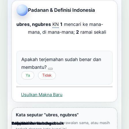
Cari
Padanan & Definisi Indonesia
Dashboard
Pencarian
ubres, ngubres
KN
1
mencari ke mana-
mana, di mana-mana;
2
ramai sekali
Apakah terjemahan sudah benar dan
membantu?
Ya
Tidak
Usulkan Makna Baru
Kata seputar "ubres, ngubres"
Jelajahi kata yang mirip, berawalan sama, atau masih
Cara Memberikan Feedback
Lampiran
Referensi Pendukung
Informasi
Terjemahkan ke bahasa lain