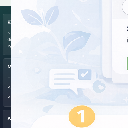
KBJI
Kamus Bahasa Jawa-Indonesia dikembangkan dan
dikelola oleh Balai Bahasa Provinsi Daerah Istimewa
Yogyakarta.
Menu
Halaman Depan
Panduan Penggunaan
Privacy Policy
Aplikasi