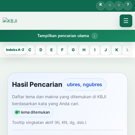
☰
Tampilkan pencarian utama
KBJI WORKSPACE
A
B
C
D
E
F
G
H
I
J
K
L
Hasil Pencarian
Temukan lema Jawa dan maknanya dalam bahasa Indonesia saat
mengelola data Kamus Bahasa Jawa-Indonesia.
Hasil Pencarian
ubres, ngubres
CARI LEMA JAWA
Daftar lema dan makna yang ditemukan di KBJI
berdasarkan kata yang Anda cari.
Masukkan kata Jawa
1 lema ditemukan
Tooltip singkatan aktif (Ki, KN, dg, dsb.)