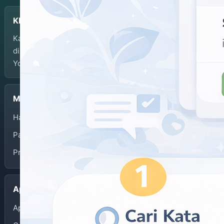
KBJI
Kamus Bahasa Jawa-Indonesia dikembangkan dan
dikelola oleh Balai Bahasa Provinsi Daerah Istimewa
Yogyakarta.
Menu
Halaman Depan
Panduan Penggunaan
Privacy Policy
Aplikasi
App Store