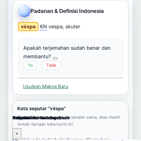
Cari
Padanan & Definisi Indonesia
Dashboard
Pencarian
véspa
KN
vespa, skuter
Apakah terjemahan sudah benar dan
membantu?
Ya
Tidak
Usulkan Makna Baru
Kata seputar "véspa"
Jelajahi kata yang mirip, berawalan sama, atau masih
Cara Memberikan Feedback
Lampiran
Referensi Pendukung
Informasi
Terjemahkan ke bahasa lain
terkait dengan kata kunci ini.
×
×
×
×
×
Tidak ada kata terkait yang ditemukan.