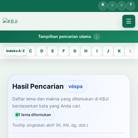
☰
Tampilkan pencarian utama
KBJI WORKSPACE
A
B
C
D
E
F
G
H
I
J
K
L
Hasil Pencarian
Temukan lema Jawa dan maknanya dalam bahasa Indonesia saat
mengelola data Kamus Bahasa Jawa-Indonesia.
Hasil Pencarian
véspa
CARI LEMA JAWA
Daftar lema dan makna yang ditemukan di KBJI
berdasarkan kata yang Anda cari.
Masukkan kata Jawa
1 lema ditemukan
Tooltip singkatan aktif (Ki, KN, dg, dsb.)