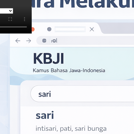
i Bahasa Provinsi Daerah Istimewa Yogyakarta
 merujuk hasil kata "yogi".
Menu
Aplikasi
Halaman Depan
App Store
Panduan Penggunaan
Google Play
Privacy Policy