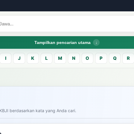
Tampilkan pencarian utama
I
J
K
L
M
N
O
P
Q
R
CARI LEMA JAW
Masukk
carian
KBJI berdasarkan kata yang Anda cari.
am bahasa Indonesia saat
donesia.
Dashboard
Pe
a