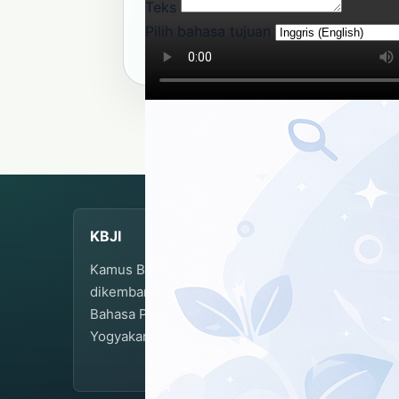
Teks
Kamus Bahasa Jawa-Indonesia Bala
Pilih bahasa tujuan
Gunakan tautan dan format sitasi ini untuk
KBJI
Kamus Bahasa Jawa-Indonesia
dikembangkan dan dikelola oleh Balai
Bahasa Provinsi Daerah Istimewa
Yogyakarta.