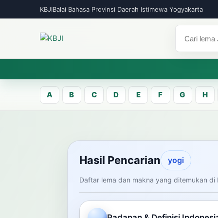
KBJI
Balai Bahasa Provinsi Daerah Istimewa Yogyakarta
A
B
C
D
E
F
G
H
KBJI WORKSPACE
Hasil Pen
Hasil Pencarian
yogi
Daftar lema dan makna yang ditemukan di 
Temukan lema Jawa dan maknanya dal
mengelola data Kamus Bahasa Jawa-In
Padanan & Definisi Indonesi