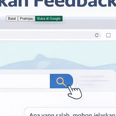
Salin tautan
Salin sitasi
Batal
Pratinjau
Buka di Google
Kontak
Jalan I Dewa Nyoman Oka 34
Yogyakarta
balaibahasadiy@kemendikdasm
en.go.id
+62274562070