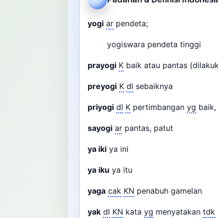
yogi
ar
pendeta;
yogiswara pendeta tinggi
prayogi
K
baik atau pantas (dilaku
preyogi
K
dl
sebaiknya
priyogi
dl
K
pertimbangan
yg
baik,
sayogi
ar
pantas, patut
ya iki
ya ini
ya iku
ya itu
yaga
cak
KN
penabuh gamelan
yak
dl
KN
kata
yg
menyatakan
tdk