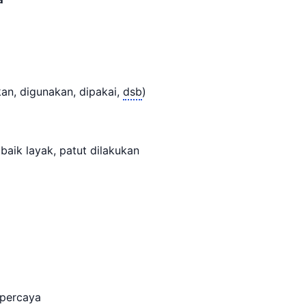
kan, digunakan, dipakai,
dsb
)
 baik layak, patut dilakukan
percaya