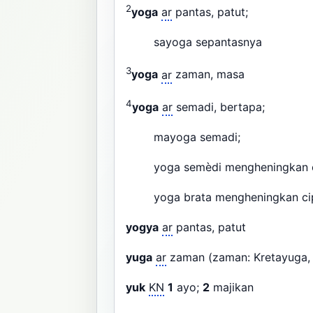
2
yoga
ar
pantas, patut;
sayoga sepantasnya
3
yoga
ar
zaman, masa
4
yoga
ar
semadi, bertapa;
mayoga semadi;
yoga semèdi mengheningkan c
yoga brata mengheningkan ci
yogya
ar
pantas, patut
yuga
ar
zaman (zaman: Kretayuga,
yuk
KN
1
ayo;
2
majikan