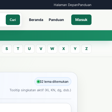
Halaman Depan
Panduan
Masuk
Beranda
Panduan
Cari
S
T
U
V
W
X
Y
Z
A
an kata Jawa
32 lema ditemukan
Tooltip singkatan aktif (Ki, KN, dg, dsb.)
Cari
ncarian