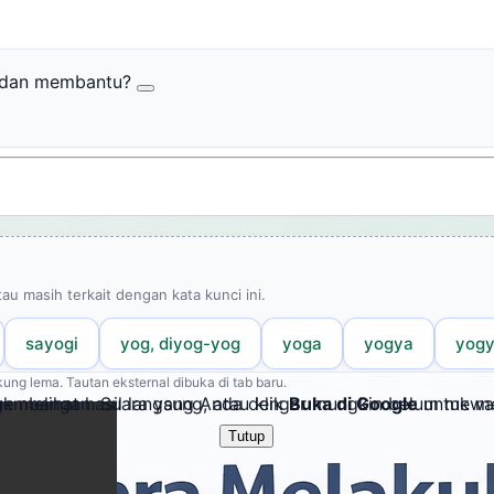
r dan membantu?
tau masih terkait dengan kata kunci ini.
sayogi
yog, diyog-yog
yoga
yogya
yogy
ung lema. Tautan eksternal dibuka di tab baru.
embangan. Suara yang Anda dengar mungkin belum mewakil
k melihat hasil langsung, atau klik
Buka di Google
untuk me
Tutup