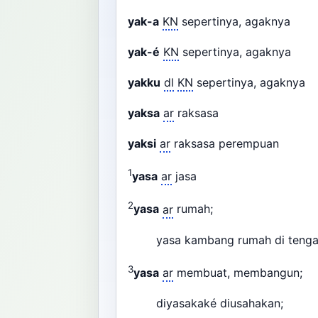
yak-a
KN
sepertinya, agaknya
yak-é
KN
sepertinya, agaknya
yakku
dl
KN
sepertinya, agaknya
yaksa
ar
raksasa
yaksi
ar
raksasa perempuan
1
yasa
ar
jasa
2
yasa
ar
rumah;
yasa kambang rumah di teng
3
yasa
ar
membuat, membangun;
diyasakaké diusahakan;