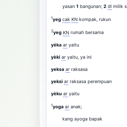
yasan
1
bangunan;
2
dl
milik s
1
yeg
cak
KN
kompak, rukun
2
yeg
KN
rumah bersama
yéka
ar
yaitu
yèki
ar
yaitu, ya ini
yeksa
ar
raksasa
yeksi
ar
raksasa perempuan
yèku
ar
yaitu
1
yoga
ar
anak;
kang ayoga bapak