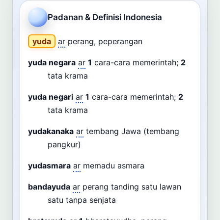
Cari
Padanan & Definisi Indonesia
Dashboard
Pencarian
yuda
ar
perang, peperangan
yuda negara
ar
1
cara-cara memerintah;
2
tata krama
yuda negari
ar
1
cara-cara memerintah;
2
tata krama
yudakanaka
ar
tembang Jawa (tembang
pangkur)
yudasmara
ar
memadu asmara
bandayuda
ar
perang tanding satu lawan
satu tanpa senjata