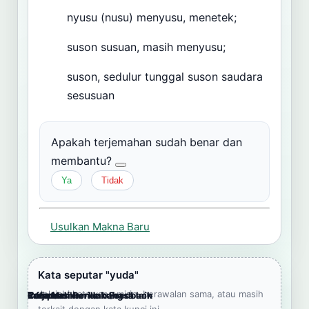
nyusu (nusu) menyusu, menetek;
suson susuan, masih menyusu;
suson, sedulur tunggal suson saudara
sesusuan
Apakah terjemahan sudah benar dan
membantu?
Ya
Tidak
Usulkan Makna Baru
Kata seputar "yuda"
Jelajahi kata yang mirip, berawalan sama, atau masih
Cara Memberikan Feedback
Lampiran
Referensi Pendukung
Informasi
Terjemahkan ke bahasa lain