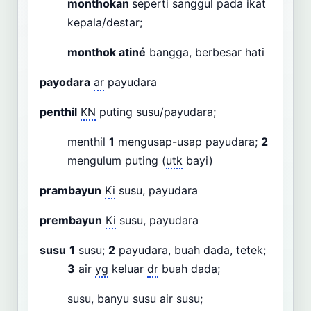
monthokan
seperti sanggul pada ikat
kepala/destar;
monthok atiné
bangga, berbesar hati
payodara
ar
payudara
penthil
KN
puting susu/payudara;
menthil
1
mengusap-usap payudara;
2
mengulum puting (
utk
bayi)
prambayun
Ki
susu, payudara
prembayun
Ki
susu, payudara
susu
1
susu;
2
payudara, buah dada, tetek;
3
air
yg
keluar
dr
buah dada;
susu, banyu susu air susu;