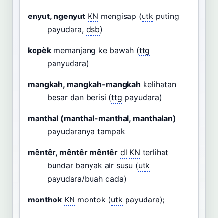
enyut, ngenyut
KN
mengisap (
utk
puting
payudara,
dsb
)
kopèk
memanjang ke bawah (
ttg
panyudara)
mangkah, mangkah-mangkah
kelihatan
besar dan berisi (
ttg
payudara)
manthal (manthal-manthal, manthalan)
payudaranya tampak
mêntêr, mêntêr mêntêr
dl
KN
terlihat
bundar banyak air susu (
utk
payudara/buah dada)
monthok
KN
montok (
utk
payudara);