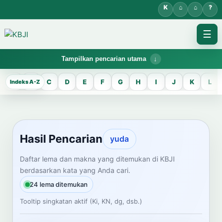
☰
Tampilkan pencarian utama
KBJI WORKSPACE
A
B
C
D
E
F
G
H
I
J
K
L
Hasil Pencarian
Temukan lema Jawa dan maknanya dalam bahasa Indonesia saat
mengelola data Kamus Bahasa Jawa-Indonesia.
Hasil Pencarian
yuda
CARI LEMA JAWA
Daftar lema dan makna yang ditemukan di KBJI
berdasarkan kata yang Anda cari.
Masukkan kata Jawa
24 lema ditemukan
Tooltip singkatan aktif (Ki, KN, dg, dsb.)