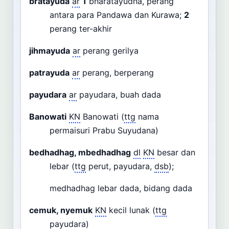
bratayuda
ar
1
bharatayudha, perang
antara para Pandawa dan Kurawa;
2
perang ter-akhir
jihmayuda
ar
perang gerilya
patrayuda
ar
perang, berperang
payudara
ar
payudara, buah dada
Banowati
KN
Banowati (
ttg
nama
permaisuri Prabu Suyudana)
bedhadhag, mbedhadhag
dl
KN
besar dan
lebar (
ttg
perut, payudara,
dsb
);
medhadhag lebar dada, bidang dada
cemuk, nyemuk
KN
kecil lunak (
ttg
payudara)