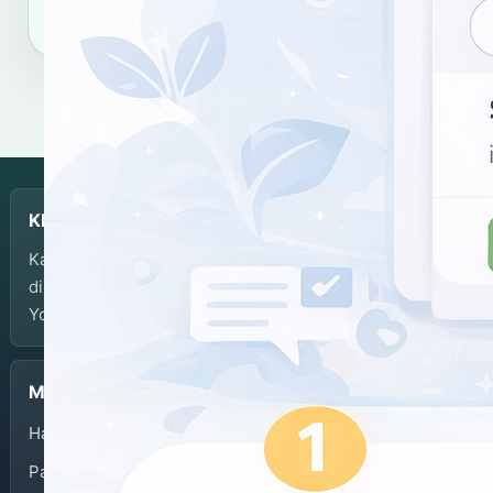
KBJI
Kamus Bahasa Jawa-Indonesia dikembangkan dan
dikelola oleh Balai Bahasa Provinsi Daerah Istimewa
Yogyakarta.
Menu
Halaman Depan
Panduan Penggunaan