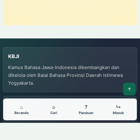
KBJI
Kamus Bahasa Jawa-Indonesia dikembangkan dan
dikelola oleh Balai Bahasa Provinsi Daerah Istimewa
Yogyakarta.
↑
Menu
⌂
⌕
?
↳
Beranda
Cari
Panduan
Masuk
Halaman Depan
Panduan Penggunaan
Privacy Policy