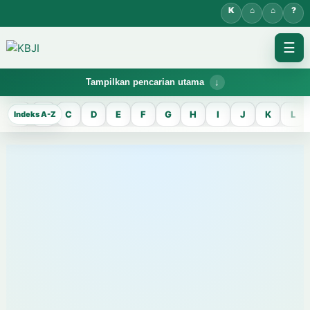
☰
Tampilkan pencarian utama
KBJI WORKSPACE
A
B
C
D
E
F
G
H
I
J
K
L
Pilih Mode
Temukan lema Jawa dan maknanya dalam bahasa Indonesia saat
mengelola data Kamus Bahasa Jawa-Indonesia.
CARI LEMA JAWA
Masukkan kata Jawa