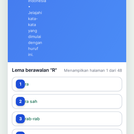
Indonesia
Cari
•
Jelajahi
kata-
Dashboard
Pencarian
kata
yang
dimulai
dengan
huruf
ini.
Lema berawalan "R"
Menampilkan halaman 1 dari 48
1
ra
2
ra sah
3
rab-rab