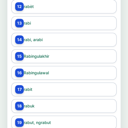
12
rabèt
13
rabi
14
rabi, arabi
15
Rabingulakhir
16
Rabingulawal
17
rabit
18
rabuk
19
rabut, ngrabut