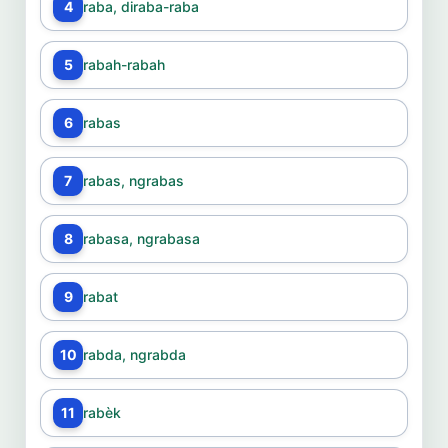
4
raba, diraba-raba
5
rabah-rabah
6
rabas
7
rabas, ngrabas
8
rabasa, ngrabasa
9
rabat
10
rabda, ngrabda
11
rabèk