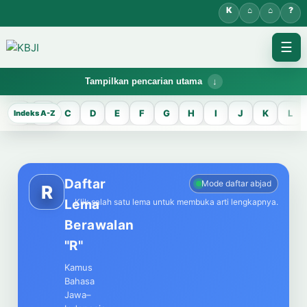
☰
Tampilkan pencarian utama
KBJI WORKSPACE
A
B
C
D
E
F
G
H
I
J
K
L
KBJI
Temukan lema Jawa dan maknanya dalam bahasa Indonesia saat
mengelola data Kamus Bahasa Jawa-Indonesia.
Daftar
Mode daftar abjad
R
Lema
Klik salah satu lema untuk membuka arti lengkapnya.
CARI LEMA JAWA
Berawalan
Masukkan kata Jawa
"R"
Kamus
Bahasa
Jawa–