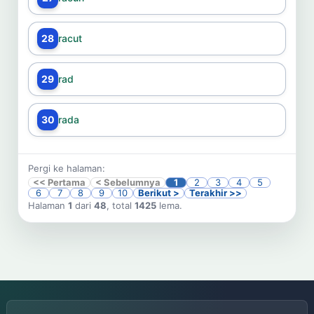
28
racut
29
rad
30
rada
Pergi ke halaman:
<< Pertama
< Sebelumnya
1
2
3
4
5
6
7
8
9
10
Berikut >
Terakhir >>
Halaman
1
dari
48
, total
1425
lema.