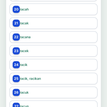
20
racah
21
racak
22
racana
23
racek
24
racik
25
racik, racikan
26
racuk
27
racun