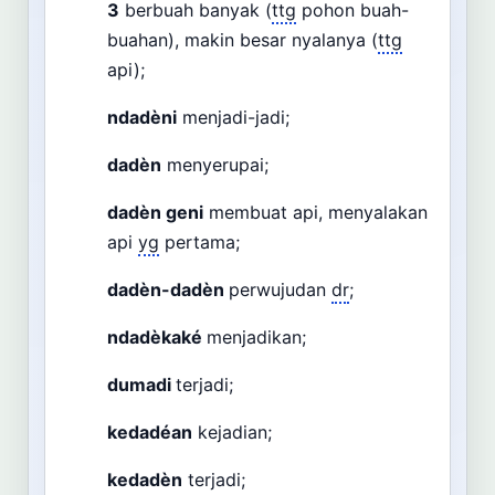
3
berbuah banyak (
ttg
pohon buah-
buahan), makin besar nyalanya (
ttg
api);
ndadèni
menjadi-jadi;
dadèn
menyerupai;
dadèn geni
membuat api, menyalakan
api
yg
pertama;
dadèn-dadèn
perwujudan
dr
;
ndadèkaké
menjadikan;
dumadi
terjadi;
kedadéan
kejadian;
kedadèn
terjadi;