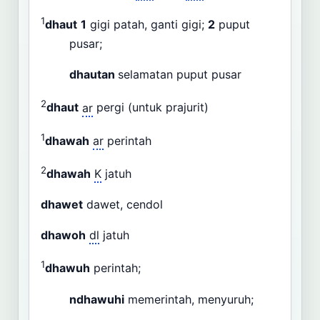
1
dhaut
1
gigi patah, ganti gigi;
2
puput
pusar;
dhautan
selamatan puput pusar
2
dhaut
ar
pergi (untuk prajurit)
1
dhawah
ar
perintah
2
dhawah
K
jatuh
dhawet
dawet, cendol
dhawoh
dl
jatuh
1
dhawuh
perintah;
ndhawuhi
memerintah, menyuruh;