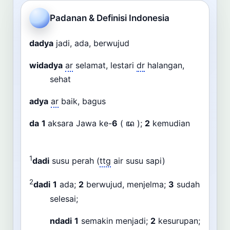
Cari
Padanan & Definisi Indonesia
Dashboard
Pencarian
dadya
jadi, ada, berwujud
widadya
ar
selamat, lestari
dr
halangan,
sehat
adya
ar
baik, bagus
da
1
aksara Jawa ke-
6
( ꦢ );
2
kemudian
1
dadi
susu perah (
ttg
air susu sapi)
2
dadi
1
ada;
2
berwujud, menjelma;
3
sudah
selesai;
ndadi
1
semakin menjadi;
2
kesurupan;