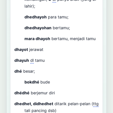
lahir);
dhedhayoh
para tamu;
dhedhayohan
bertamu;
mara dhayoh
bertamu, menjadi tamu
dhayot
jerawat
dhayuh
dl
tamu
dhé
besar;
bokdhé
bude
dhédhé
berjemur diri
dhedhet, didhedhet
ditarik pelan-pelan (
ttg
tali pancing
dsb
)