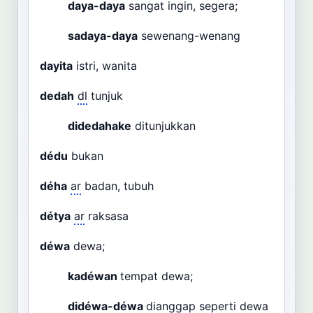
daya-daya
sangat ingin, segera;
sadaya-daya
sewenang-wenang
dayita
istri, wanita
dedah
dl
tunjuk
didedahake
ditunjukkan
dédu
bukan
déha
ar
badan, tubuh
détya
ar
raksasa
déwa
dewa;
kadéwan
tempat dewa;
didéwa-déwa
dianggap seperti dewa