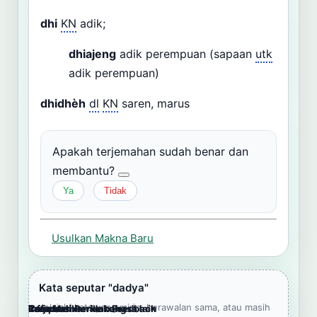
dhi
KN
adik;
dhiajeng
adik perempuan (sapaan
utk
adik perempuan)
dhidhèh
dl
KN
saren, marus
Apakah terjemahan sudah benar dan
membantu?
Ya
Tidak
Usulkan Makna Baru
Kata seputar "dadya"
Jelajahi kata yang mirip, berawalan sama, atau masih
Cara Memberikan Feedback
Lampiran
Referensi Pendukung
Informasi
Terjemahkan ke bahasa lain