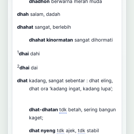
dhadhon
berwarna merah muda
dhah
salam, dadah
dhahat
sangat, berlebih
dhahat kinormatan
sangat dihormati
1
dhai
dahi
2
dhai
dai
dhat
kadang, sangat sebentar : dhat eling,
dhat ora ‘kadang ingat, kadang lupa’;
dhat-dhatan
tdk
betah, sering bangun
kaget;
dhat nyeng
tdk
ajek,
tdk
stabil