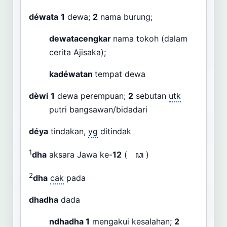
déwata
1
dewa;
2
nama burung;
dewatacengkar
nama tokoh (dalam
cerita Ajisaka);
kadéwatan
tempat dewa
dèwi
1
dewa perempuan;
2
sebutan
utk
putri bangsawan/bidadari
déya
tindakan,
yg
ditindak
1
dha
aksara Jawa ke-
12
( ꦣ )
2
dha
cak
pada
dhadha
dada
ndhadha
1
mengakui kesalahan;
2