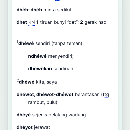
dhèh-dhèh
minta sedikit
dhet
KN
1
tiruan bunyi ”det”;
2
gerak nadi
1
dhéwé
sendiri (tanpa teman);
ndhéwé
menyendiri;
dhèwèkan
sendirian
2
dhéwé
kita, saya
dhéwot, dhéwot-dhéwot
berantakan (
ttg
rambut, bulu)
dhéyé
sejenis belalang wadung
dhéyot
jerawat