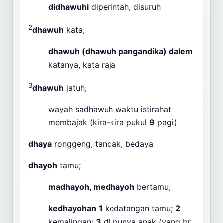
didhawuhi
diperintah, disuruh
2
dhawuh
kata;
dhawuh (dhawuh pangandika) dalem
katanya, kata raja
3
dhawuh
jatuh;
wayah sadhawuh waktu istirahat
membajak (kira-kira pukul
9
pagi)
dhaya
ronggeng, tandak, bedaya
dhayoh
tamu;
madhayoh, medhayoh
bertamu;
kedhayohan
1
kedatangan tamu;
2
kemalingan;
3
dl
punya anak (yang br