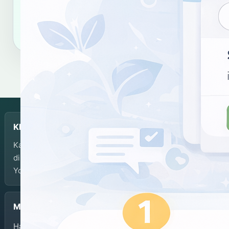
Salin tautan
Salin sitasi
KBJI
Kamus Bahasa Jawa-Indonesia dikembangkan dan
dikelola oleh Balai Bahasa Provinsi Daerah Istimewa
Yogyakarta.
Menu
Halaman Depan