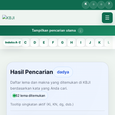
☰
Tampilkan pencarian utama
KBJI WORKSPACE
A
B
C
D
E
F
G
H
I
J
K
L
Hasil Pencarian
Temukan lema Jawa dan maknanya dalam bahasa Indonesia saat
mengelola data Kamus Bahasa Jawa-Indonesia.
Hasil Pencarian
dadya
CARI LEMA JAWA
Daftar lema dan makna yang ditemukan di KBJI
berdasarkan kata yang Anda cari.
Masukkan kata Jawa
62 lema ditemukan
Tooltip singkatan aktif (Ki, KN, dg, dsb.)