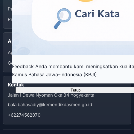
Panduan Penggunaan
Privacy Policy
Aplikasi
App Store
Google Play
Feedback Anda membantu kami meningkatkan kualit
Kamus Bahasa Jawa–Indonesia (KBJI).
Kontak
Tutup
Jalan I Dewa Nyoman Oka 34 Yogyakarta
balaibahasadiy@kemendikdasmen.go.id
+62274562070