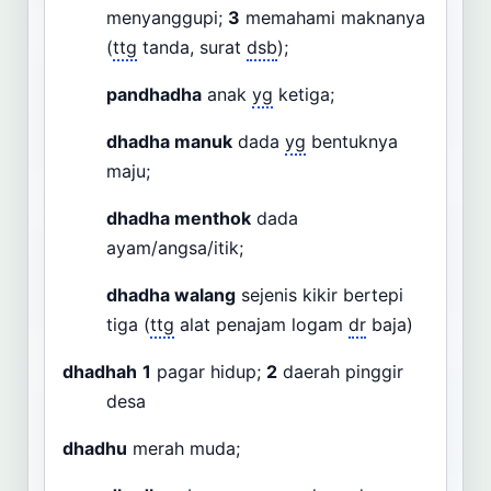
menyanggupi;
3
memahami maknanya
(
ttg
tanda, surat
dsb
);
pandhadha
anak
yg
ketiga;
dhadha manuk
dada
yg
bentuknya
maju;
dhadha menthok
dada
ayam/angsa/itik;
dhadha walang
sejenis kikir bertepi
tiga (
ttg
alat penajam logam
dr
baja)
dhadhah
1
pagar hidup;
2
daerah pinggir
desa
dhadhu
merah muda;