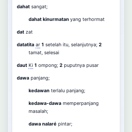
dahat
sangat;
dahat kinurmatan
yang terhormat
dat
zat
datatita
ar
1
setelah itu, selanjutnya;
2
tamat, selesai
daut
Ki
1
ompong;
2
puputnya pusar
dawa
panjang;
kedawan
terlalu panjang;
kedawa-dawa
memperpanjang
masalah;
dawa nalaré
pintar;