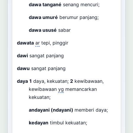
dawa tangané
senang mencuri;
dawa umuré
berumur panjang;
dawa ususé
sabar
dawata
ar
tepi, pinggir
dawi
sangat panjang
dawu
sangat panjang
daya
1
daya, kekuatan;
2
kewibawaan,
kewibawaan
yg
memancarkan
kekuatan;
andayani (ndayani)
memberi daya;
kedayan
timbul kekuatan;