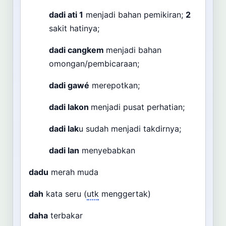
dadi ati
1
menjadi bahan pemikiran;
2
sakit hatinya;
dadi cangkem
menjadi bahan
omongan/pembicaraan;
dadi gawé
merepotkan;
dadi lakon
menjadi pusat perhatian;
dadi lak
u sudah menjadi takdirnya;
dadi lan
menyebabkan
dadu
merah muda
dah
kata seru (
utk
menggertak)
daha
terbakar