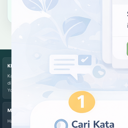
Salin sitasi
KBJI
Kamus Bahasa Jawa-Indonesia dikembangkan dan
dikelola oleh Balai Bahasa Provinsi Daerah Istimewa
Yogyakarta.
Menu
Halaman Depan