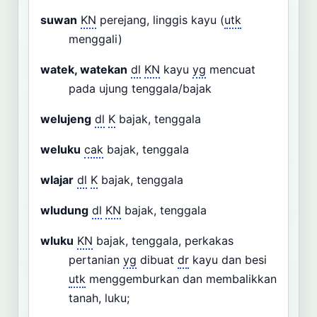
suwan
KN
perejang, linggis kayu (
utk
menggali)
watek, watekan
dl
KN
kayu
yg
mencuat
pada ujung tenggala/bajak
welujeng
dl
K
bajak, tenggala
weluku
cak
bajak, tenggala
wlajar
dl
K
bajak, tenggala
wludung
dl
KN
bajak, tenggala
wluku
KN
bajak, tenggala, perkakas
pertanian
yg
dibuat
dr
kayu dan besi
utk
menggemburkan dan membalikkan
tanah, luku;