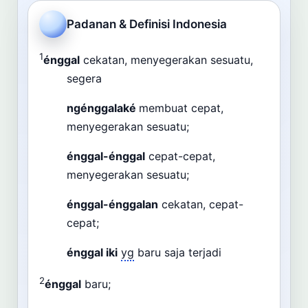
Cari
Padanan & Definisi Indonesia
Dashboard
Pencarian
1
énggal
cekatan, menyegerakan sesuatu,
segera
ngénggalaké
membuat cepat,
menyegerakan sesuatu;
énggal-énggal
cepat-cepat,
menyegerakan sesuatu;
énggal-énggalan
cekatan, cepat-
cepat;
énggal iki
yg
baru saja terjadi
2
énggal
baru;