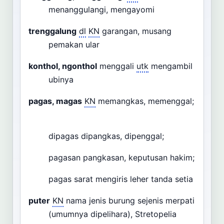
menanggulangi, mengayomi
trenggalung
dl
KN
garangan, musang
pemakan ular
konthol, ngonthol
menggali
utk
mengambil
ubinya
pagas, magas
KN
memangkas, memenggal;
dipagas dipangkas, dipenggal;
pagasan pangkasan, keputusan hakim;
pagas sarat mengiris leher tanda setia
puter
KN
nama jenis burung sejenis merpati
(umumnya dipelihara), Stretopelia