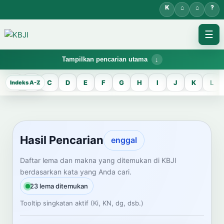
☰
Tampilkan pencarian utama
KBJI WORKSPACE
A
B
C
D
E
F
G
H
I
J
K
L
Hasil Pencarian
Temukan lema Jawa dan maknanya dalam bahasa Indonesia saat
mengelola data Kamus Bahasa Jawa-Indonesia.
Hasil Pencarian
enggal
CARI LEMA JAWA
Daftar lema dan makna yang ditemukan di KBJI
berdasarkan kata yang Anda cari.
Masukkan kata Jawa
23 lema ditemukan
Tooltip singkatan aktif (Ki, KN, dg, dsb.)