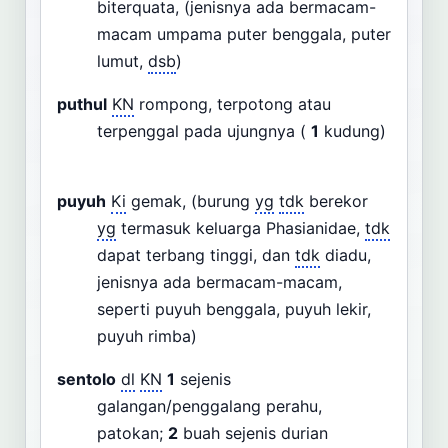
biterquata, (jenisnya ada bermacam-
macam umpama puter benggala, puter
lumut,
dsb
)
puthul
KN
rompong, terpotong atau
terpenggal pada ujungnya (
1
kudung)
puyuh
Ki
gemak, (burung
yg
tdk
berekor
yg
termasuk keluarga Phasianidae,
tdk
dapat terbang tinggi, dan
tdk
diadu,
jenisnya ada bermacam-macam,
seperti puyuh benggala, puyuh lekir,
puyuh rimba)
sentolo
dl
KN
1
sejenis
galangan/penggalang perahu,
patokan;
2
buah sejenis durian