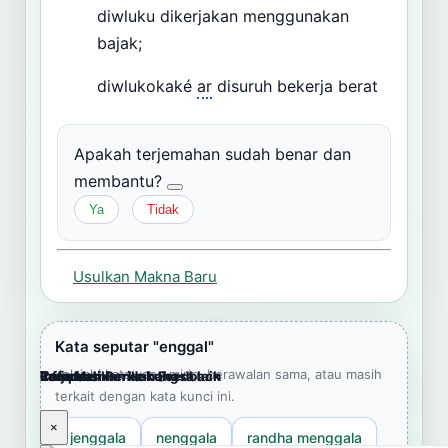
diwluku dikerjakan menggunakan
bajak;
diwlukokaké
ar
disuruh bekerja berat
Apakah terjemahan sudah benar dan
membantu?
Ya
Tidak
Usulkan Makna Baru
Kata seputar "enggal"
Jelajahi kata yang mirip, berawalan sama, atau masih
Cara Memberikan Feedback
Lampiran
Referensi Pendukung
Informasi
Terjemahkan ke bahasa lain
terkait dengan kata kunci ini.
×
×
×
×
×
jenggala
nenggala
randha menggala