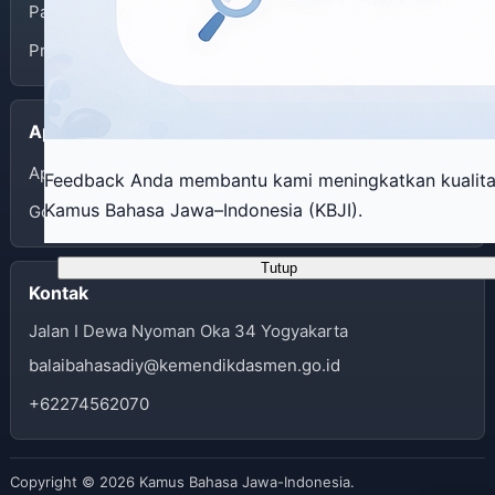
Panduan Penggunaan
Privacy Policy
Aplikasi
App Store
Feedback Anda membantu kami meningkatkan kualit
Kamus Bahasa Jawa–Indonesia (KBJI).
Google Play
Tutup
Kontak
Jalan I Dewa Nyoman Oka 34 Yogyakarta
balaibahasadiy@kemendikdasmen.go.id
+62274562070
Copyright © 2026 Kamus Bahasa Jawa-Indonesia.