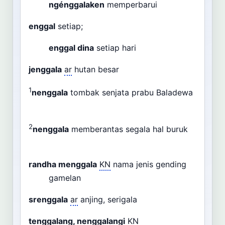
ngénggalaken
memperbarui
enggal
setiap;
enggal dina
setiap hari
jenggala
ar
hutan besar
1
nenggala
tombak senjata prabu Baladewa
2
nenggala
memberantas segala hal buruk
randha menggala
KN
nama jenis gending
gamelan
srenggala
ar
anjing, serigala
tenggalang, nenggalangi
KN