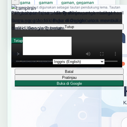
gama
gamam
gaman, gegaman
Referensi berikut digunakan sebagai tautan pendukung lema. Tautan
Pengucapan lema sedang dalam pengembangan.
Pilih bahasa tujuan, klik
Pratinjau
untuk melihat hasil
eksternal dibuka di tab baru.
gamana
gamar
gambak
gambang
Suara yang Anda dengar mungkin belum mewakili
langsung, atau klik
Buka di Google
untuk membuka
gambar
gambas
gambèn
Tutup
dialek Jawa yang benar.
hasil di Google Translate.
gambèn, gegambèn
gambèr, nggambèr
Tetap dengarkan
Teks
RUJUKAN RESMI KBJI
Pilih bahasa tujuan
Kamus Bahasa Jawa-Indonesia Balai
Batal
Bahasa Provinsi Daerah Istimewa
Pratinjau
Yogyakarta
Buka di Google
Gunakan tautan dan format sitasi ini untuk merujuk
hasil kata "gamblis".
Salin tautan
Salin sitasi