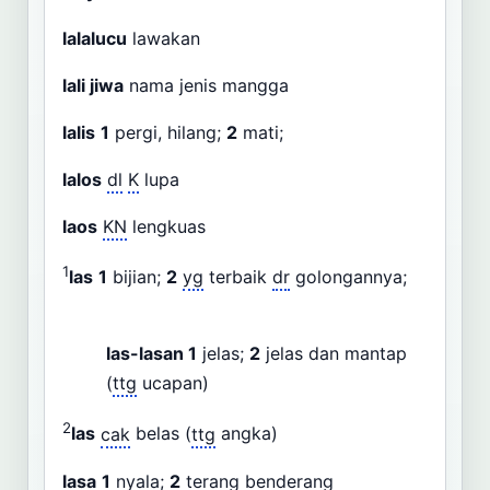
lalalucu
lawakan
lali jiwa
nama jenis mangga
lalis
1
pergi, hilang;
2
mati;
lalos
dl
K
lupa
laos
KN
lengkuas
1
las
1
bijian;
2
yg
terbaik
dr
golongannya;
las-lasan
1
jelas;
2
jelas dan mantap
(
ttg
ucapan)
2
las
cak
belas (
ttg
angka)
lasa
1
nyala;
2
terang benderang