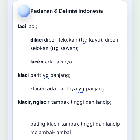
Cari
Padanan & Definisi Indonesia
Dashboard
Pencarian
laci
laci;
dilaci
diberi lekukan (
ttg
kayu), diberi
selokan (
ttg
sawah);
lacèn
ada lacinya
klaci
parit
yg
panjang;
klacèn ada paritnya
yg
panjang
klacir, nglacir
tampak tinggi dan lancip;
pating klacir tampak tinggi dan lancip
melambai-lambai