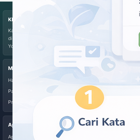
KBJI
Kamus Bahasa Jawa-Indonesia dikembangkan dan
dikelola oleh Balai Bahasa Provinsi Daerah Istimewa
Yogyakarta.
Menu
Halaman Depan
Panduan Penggunaan
Privacy Policy
Aplikasi
App Store