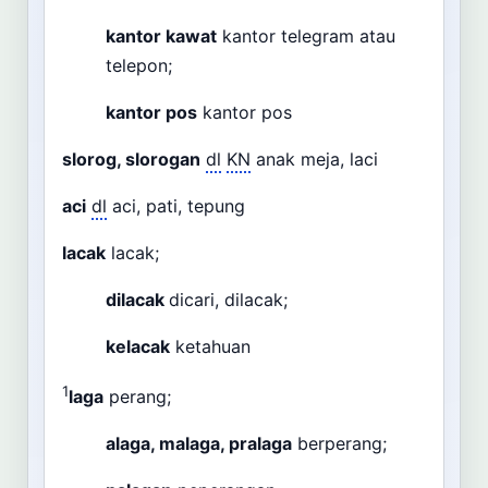
kantor kawat
kantor telegram atau
telepon;
kantor pos
kantor pos
slorog, slorogan
dl
KN
anak meja, laci
aci
dl
aci, pati, tepung
lacak
lacak;
dilacak
dicari, dilacak;
kelacak
ketahuan
1
laga
perang;
alaga, malaga, pralaga
berperang;