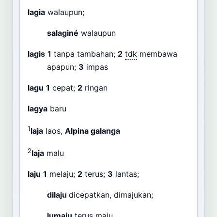
lagia
walaupun;
salaginé
walaupun
lagis
1
tanpa tambahan;
2
tdk
membawa
apapun;
3
impas
lagu
1
cepat;
2
ringan
lagya
baru
1
laja
laos,
Alpina galanga
2
laja
malu
laju
1
melaju;
2
terus;
3
lantas;
dilaju
dicepatkan, dimajukan;
lumaju
terus maju