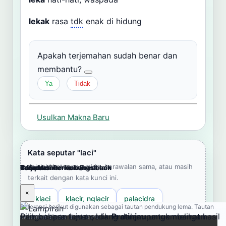
lekak
rasa
tdk
enak di hidung
Apakah terjemahan sudah benar dan
membantu?
Ya
Tidak
Usulkan Makna Baru
Kata seputar "laci"
Jelajahi kata yang mirip, berawalan sama, atau masih
Cara Memberikan Feedback
Lampiran
Referensi Pendukung
Informasi
Terjemahkan ke bahasa lain
terkait dengan kata kunci ini.
×
×
×
×
×
klaci
klacir, nglacir
palacidra
Referensi berikut digunakan sebagai tautan pendukung lema. Tautan
Pengucapan lema sedang dalam pengembangan.
Pilih bahasa tujuan, klik
Pratinjau
untuk melihat hasil
eksternal dibuka di tab baru.
laca lucu
lacak
lacur
lacut
laga