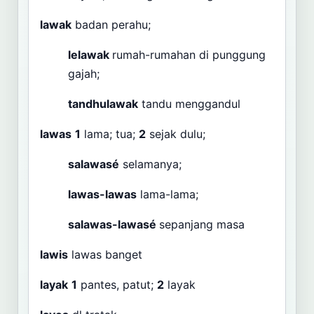
lawak
badan perahu;
lelawak
rumah-rumahan di punggung
gajah;
tandhulawak
tandu menggandul
lawas
1
lama; tua;
2
sejak dulu;
salawasé
selamanya;
lawas-lawas
lama-lama;
salawas-lawasé
sepanjang masa
lawis
lawas banget
layak
1
pantes, patut;
2
layak