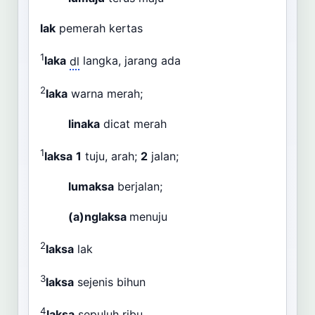
lak
pemerah kertas
1
laka
dl
langka, jarang ada
2
laka
warna merah;
linaka
dicat merah
1
laksa
1
tuju, arah;
2
jalan;
lumaksa
berjalan;
(a)nglaksa
menuju
2
laksa
lak
3
laksa
sejenis bihun
4
laksa
sepuluh ribu