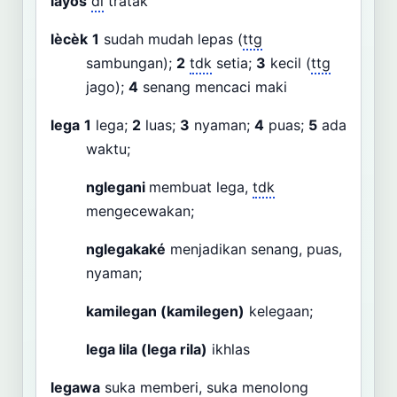
layos
dl
tratak
lècèk
1
sudah mudah lepas (
ttg
sambungan);
2
tdk
setia;
3
kecil (
ttg
jago);
4
senang mencaci maki
lega
1
lega;
2
luas;
3
nyaman;
4
puas;
5
ada
waktu;
nglegani
membuat lega,
tdk
mengecewakan;
nglegakaké
menjadikan senang, puas,
nyaman;
kamilegan (kamilegen)
kelegaan;
lega lila (lega rila)
ikhlas
legawa
suka memberi, suka menolong