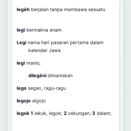
legèh
berjalan tanpa membawa sesuatu
legi
bermakna enam
Legi
nama hari pasaran pertama dalam
kalender Jawa
legi
manis;
dilegèni
dimaniskan
lego
segan, ragu-ragu
legojo
algojo
legok
1
lekuk, legok;
2
cekungan;
3
dalam;