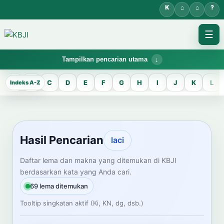
☰
Tampilkan pencarian utama
KBJI WORKSPACE
A
B
C
D
E
F
G
H
I
J
K
L
Hasil Pencarian
Temukan lema Jawa dan maknanya dalam bahasa Indonesia saat
mengelola data Kamus Bahasa Jawa-Indonesia.
Hasil Pencarian
laci
CARI LEMA JAWA
Daftar lema dan makna yang ditemukan di KBJI
berdasarkan kata yang Anda cari.
Masukkan kata Jawa
69 lema ditemukan
Tooltip singkatan aktif (Ki, KN, dg, dsb.)