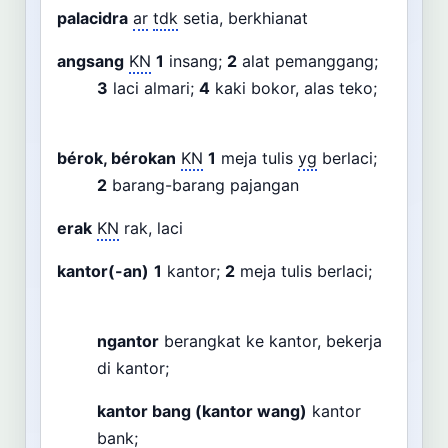
palacidra
ar
tdk
setia, berkhianat
angsang
KN
1
insang;
2
alat pemanggang;
3
laci almari;
4
kaki bokor, alas teko;
bérok, bérokan
KN
1
meja tulis
yg
berlaci;
2
barang-barang pajangan
erak
KN
rak, laci
kantor(-an)
1
kantor;
2
meja tulis berlaci;
ngantor
berangkat ke kantor, bekerja
di kantor;
kantor bang (kantor wang)
kantor
bank;