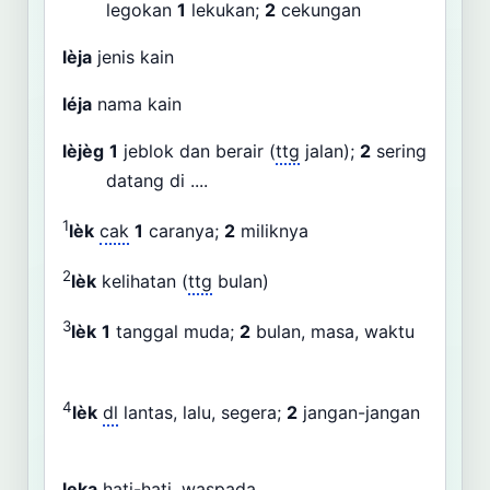
legokan
1
lekukan;
2
cekungan
lèja
jenis kain
léja
nama kain
lèjèg
1
jeblok dan berair (
ttg
jalan);
2
sering
datang di ....
1
lèk
cak
1
caranya;
2
miliknya
2
lèk
kelihatan (
ttg
bulan)
3
lèk
1
tanggal muda;
2
bulan, masa, waktu
4
lèk
dl
lantas, lalu, segera;
2
jangan-jangan
leka
hati-hati, waspada