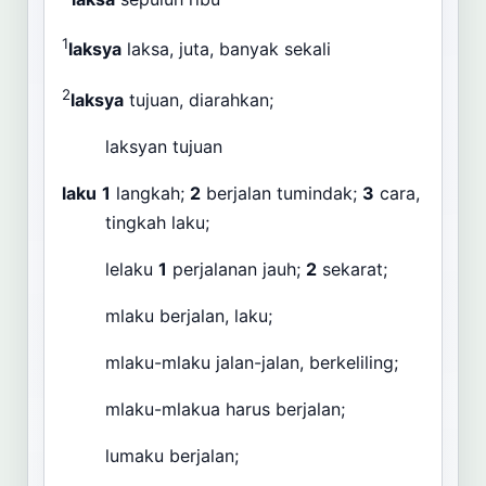
1
laksya
laksa, juta, banyak sekali
2
laksya
tujuan, diarahkan;
laksyan tujuan
laku
1
langkah;
2
berjalan tumindak;
3
cara,
tingkah laku;
lelaku
1
perjalanan jauh;
2
sekarat;
mlaku berjalan, laku;
mlaku-mlaku jalan-jalan, berkeliling;
mlaku-mlakua harus berjalan;
lumaku berjalan;