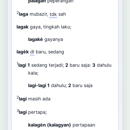
palagan
peperangan
2
laga
mubazir,
tdk
sah
lagak
gaya, tingkah laku;
lagaké
gayanya
lagèk
dl
baru, sedang
1
lagi
1
sedang terjadi;
2
baru saja:
3
dahulu
kala;
lagi-lagi
1
dahulu;
2
baru saja
2
lagi
masih ada
3
lagi
pertapa;
kalagèn (kalagyan)
pertapaan