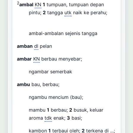
2
ambal
KN
1
tumpuan, tumpuan depan
pintu;
2
tangga
utk
naik ke perahu;
ambal-ambalan sejenis tangga
amban
dl
pelan
ambar
KN
berbau menyebar;
ngambar semerbak
ambu
bau, berbau;
ngambu mencium (bau);
mambu
1
berbau;
2
busuk, keluar
aroma
tdk
enak;
3
basi;
kambon
1
terbaui oleh;
2
terkena di ...;