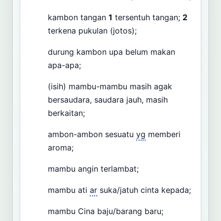
kambon tangan
1
tersentuh tangan;
2
terkena pukulan (jotos);
durung kambon upa belum makan
apa-apa;
(isih) mambu-mambu masih agak
bersaudara, saudara jauh, masih
berkaitan;
ambon-ambon sesuatu
yg
memberi
aroma;
mambu angin terlambat;
mambu ati
ar
suka/jatuh cinta kepada;
mambu Cina baju/barang baru;