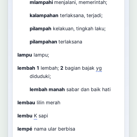
mlampahi
menjalani, memerintah;
kalampahan
terlaksana, terjadi;
pilampah
kelakuan, tingkah laku;
pilampahan
terlaksana
lampu
lampu;
lembah
1
lembah;
2
bagian bajak
yg
diduduki;
lembah manah
sabar dan baik hati
lembau
lilin merah
lembu
K
sapi
lempé
nama ular berbisa