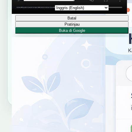
lambang, lambang gantung
Pilih bahasa tujuan
Batal
Pratinjau
RUJUKAN RESMI KBJI
Buka di Google
Kamus Bahasa Jawa-Indonesia Balai
Bahasa Provinsi Daerah Istimewa
Yogyakarta
Gunakan tautan dan format sitasi ini untuk merujuk
hasil kata "lambau".
Salin tautan
Salin sitasi