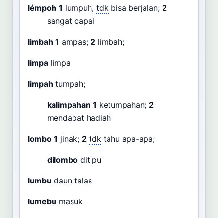
lémpoh
1
lumpuh,
tdk
bisa berjalan;
2
sangat capai
limbah
1
ampas;
2
limbah;
limpa
limpa
limpah
tumpah;
kalimpahan
1
ketumpahan;
2
mendapat hadiah
lombo
1
jinak;
2
tdk
tahu apa-apa;
dilombo
ditipu
lumbu
daun talas
lumebu
masuk