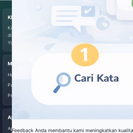
KBJI
Kamus Bahasa Jawa-Indonesia dikembangkan dan
dikelola oleh Balai Bahasa Provinsi Daerah Istimewa
Yogyakarta.
Menu
Halaman Depan
Panduan Penggunaan
Privacy Policy
Aplikasi
App Store
Feedback Anda membantu kami meningkatkan kualit