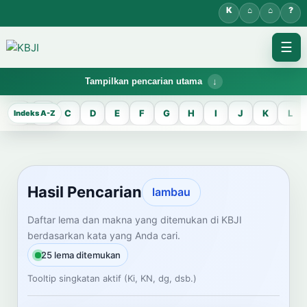
☰
Tampilkan pencarian utama
KBJI WORKSPACE
A
B
C
D
E
F
G
H
I
J
K
L
Hasil Pencarian
Temukan lema Jawa dan maknanya dalam bahasa Indonesia saat
mengelola data Kamus Bahasa Jawa-Indonesia.
Hasil Pencarian
lambau
CARI LEMA JAWA
Daftar lema dan makna yang ditemukan di KBJI
berdasarkan kata yang Anda cari.
Masukkan kata Jawa
25 lema ditemukan
Tooltip singkatan aktif (Ki, KN, dg, dsb.)