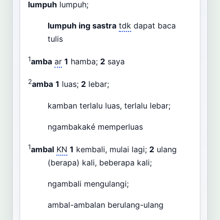
lumpuh
lumpuh;
lumpuh ing sastra
tdk
dapat baca
tulis
1
amba
ar
1
hamba;
2
saya
2
amba
1
luas;
2
lebar;
kamban terlalu luas, terlalu lebar;
ngambakaké memperluas
1
ambal
KN
1
kembali, mulai lagi;
2
ulang
(berapa) kali, beberapa kali;
ngambali mengulangi;
ambal-ambalan berulang-ulang