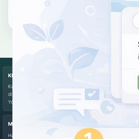
Salin tautan
Salin sitasi
KBJI
Kamus Bahasa Jawa-Indonesia dikembangkan dan
dikelola oleh Balai Bahasa Provinsi Daerah Istimewa
Yogyakarta.
Menu
Halaman Depan