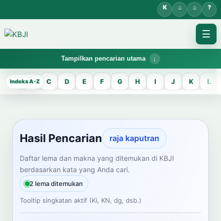
☰
Tampilkan pencarian utama
KBJI WORKSPACE
A
B
C
D
E
F
G
H
I
J
K
L
Hasil Pencarian
Temukan lema Jawa dan maknanya dalam bahasa Indonesia saat
mengelola data Kamus Bahasa Jawa-Indonesia.
Hasil Pencarian
raja kaputran
CARI LEMA JAWA
Daftar lema dan makna yang ditemukan di KBJI
berdasarkan kata yang Anda cari.
Masukkan kata Jawa
2 lema ditemukan
Tooltip singkatan aktif (Ki, KN, dg, dsb.)