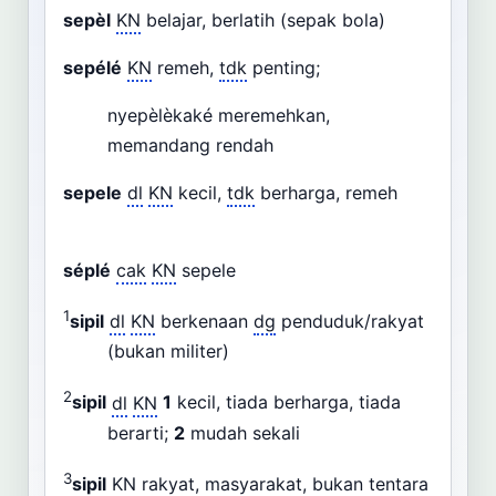
sepèl
KN
belajar, berlatih (sepak bola)
sepélé
KN
remeh,
tdk
penting;
nyepèlèkaké meremehkan,
memandang rendah
sepele
dl
KN
kecil,
tdk
berharga, remeh
séplé
cak
KN
sepele
1
sipil
dl
KN
berkenaan
dg
penduduk/rakyat
(bukan militer)
2
sipil
dl
KN
1
kecil, tiada berharga, tiada
berarti;
2
mudah sekali
3
sipil
KN
rakyat, masyarakat, bukan tentara