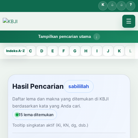
☰
Tampilkan pencarian utama
KBJI WORKSPACE
A
B
C
D
E
F
G
H
I
J
K
L
Hasil Pencarian
Temukan lema Jawa dan maknanya dalam bahasa Indonesia saat
mengelola data Kamus Bahasa Jawa-Indonesia.
Hasil Pencarian
sabilillah
CARI LEMA JAWA
Daftar lema dan makna yang ditemukan di KBJI
berdasarkan kata yang Anda cari.
Masukkan kata Jawa
15 lema ditemukan
Tooltip singkatan aktif (Ki, KN, dg, dsb.)