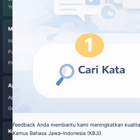
Yogyakarta.
Menu
Halaman Depan
Panduan Penggunaan
Privacy Policy
Aplikasi
App Store
Google Play
Feedback Anda membantu kami meningkatkan kualit
Kontak
Kamus Bahasa Jawa–Indonesia (KBJI).