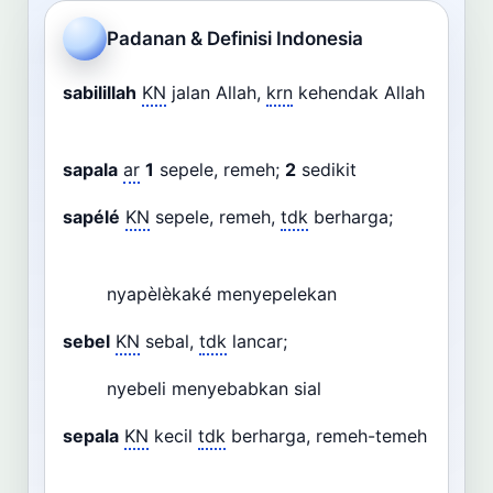
Cari
Padanan & Definisi Indonesia
Dashboard
Pencarian
sabilillah
KN
jalan Allah,
krn
kehendak Allah
sapala
ar
1
sepele, remeh;
2
sedikit
sapélé
KN
sepele, remeh,
tdk
berharga;
nyapèlèkaké menyepelekan
sebel
KN
sebal,
tdk
lancar;
nyebeli menyebabkan sial
sepala
KN
kecil
tdk
berharga, remeh-temeh