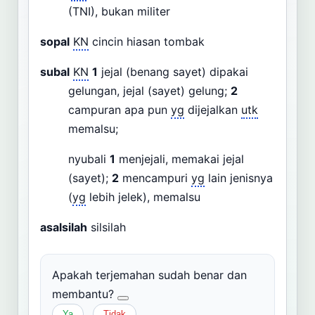
(TNI), bukan militer
sopal
KN
cincin hiasan tombak
subal
KN
1
jejal (benang sayet) dipakai
gelungan, jejal (sayet) gelung;
2
campuran apa pun
yg
dijejalkan
utk
memalsu;
nyubali
1
menjejali, memakai jejal
(sayet);
2
mencampuri
yg
lain jenisnya
(
yg
lebih jelek), memalsu
asalsilah
silsilah
Apakah terjemahan sudah benar dan
membantu?
Ya
Tidak