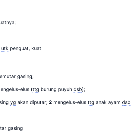
kuatnya;
n
utk
penguat, kuat
mutar gasing;
ngelus-elus (
ttg
burung puyuh
dsb
);
sing
yg
akan diputar;
2
mengelus-elus
ttg
anak ayam
dsb
ar gasing