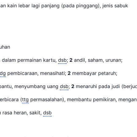
an kain lebar lagi panjang (pada pinggang), jenis sabuk
aruhan
h dalam permainan kartu,
dsb
;
2
andil, saham, urunan;
dg
pembicaraan, menasihati;
2
membayar petaruh;
antu, menyumbang uang
dsb
;
2
menaruhi pada judi (berjud
erbicara (
ttg
permasalahan), membantu pemikiran, mengan
rasa heran, sakit,
dsb