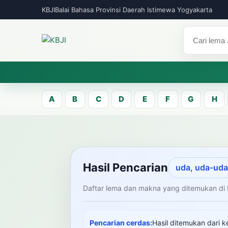
KBJI
Balai Bahasa Provinsi Daerah Istimewa Yogyakarta
A
B
C
D
E
F
G
H
KBJI WORKSPACE
Hasil Pen
Hasil Pencarian
uda, uda-uda
Daftar lema dan makna yang ditemukan di 
Temukan lema Jawa dan maknanya dal
mengelola data Kamus Bahasa Jawa-In
Pencarian cerdas:
Hasil ditemukan dari k