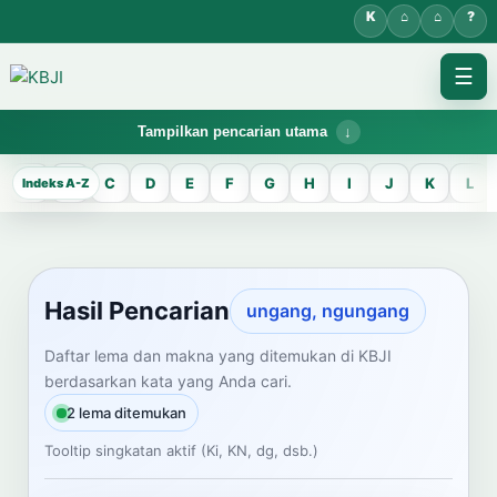
☰
Tampilkan pencarian utama
KBJI WORKSPACE
A
B
C
D
E
F
G
H
I
J
K
L
Hasil Pencarian
Temukan lema Jawa dan maknanya dalam bahasa Indonesia saat
mengelola data Kamus Bahasa Jawa-Indonesia.
Hasil Pencarian
ungang, ngungang
CARI LEMA JAWA
Daftar lema dan makna yang ditemukan di KBJI
berdasarkan kata yang Anda cari.
Masukkan kata Jawa
2 lema ditemukan
Tooltip singkatan aktif (Ki, KN, dg, dsb.)