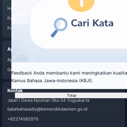
Halaman Depan
Panduan Penggunaan
Privacy Policy
Aplikasi
App Store
Google Play
Feedback Anda membantu kami meningkatkan kualit
Kamus Bahasa Jawa–Indonesia (KBJI).
Kontak
Tutup
Jalan I Dewa Nyoman Oka 34 Yogyakarta
balaibahasadiy@kemendikdasmen.go.id
+62274562070