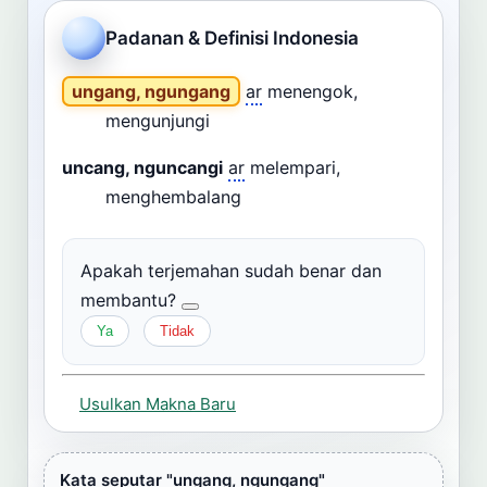
Cari
Padanan & Definisi Indonesia
Dashboard
Pencarian
ungang, ngungang
ar
menengok,
mengunjungi
uncang, nguncangi
ar
melempari,
menghembalang
Apakah terjemahan sudah benar dan
membantu?
Ya
Tidak
Usulkan Makna Baru
Kata seputar "ungang, ngungang"