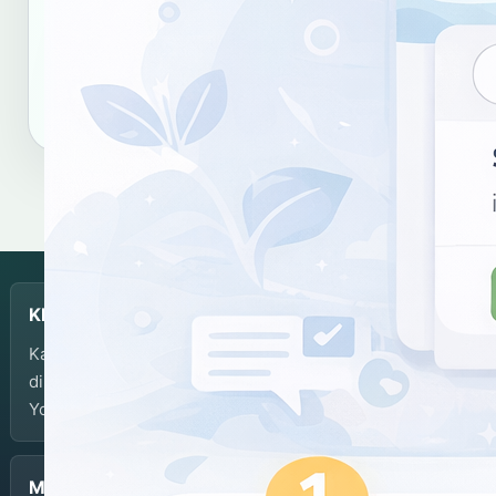
Salin tautan
Salin sitasi
KBJI
Kamus Bahasa Jawa-Indonesia dikembangkan dan
dikelola oleh Balai Bahasa Provinsi Daerah Istimewa
Yogyakarta.
Menu