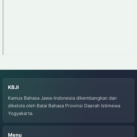
KBJI
Kamus Bahasa Jawa-Indonesia dikembangkan dan
dikelola oleh Balai Bahasa Provinsi Daerah Istimewa
Yogyakarta.
Menu