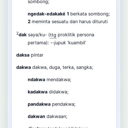
sombong;
ngedak-edakaké
1
berkata sombong;
2
meminta sesuatu dan harus dituruti
2
dak
saya/ku- (
ttg
proklitik persona
pertama): --
jupuk
‘kuambil’
daksa
pintar
dakwa
dakwa, duga, terka, sangka;
ndakwa
mendakwa;
kadakwa
didakwa;
pandakwa
pendakwa;
dakwan
dakwaan;