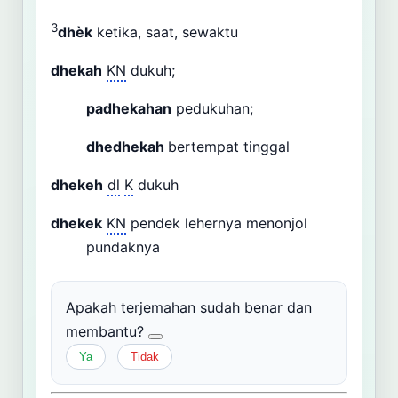
3
dhèk
ketika, saat, sewaktu
dhekah
KN
dukuh;
padhekahan
pedukuhan;
dhedhekah
bertempat tinggal
dhekeh
dl
K
dukuh
dhekek
KN
pendek lehernya menonjol
pundaknya
Apakah terjemahan sudah benar dan
membantu?
Ya
Tidak