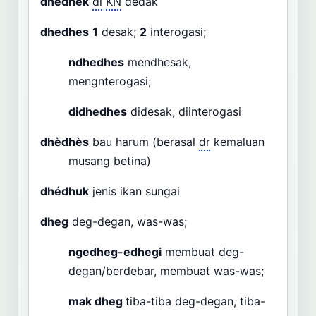
dhedhek
dl
KN
dedak
dhedhes
1
desak;
2
interogasi;
ndhedhes
mendhesak,
mengnterogasi;
didhedhes
didesak, diinterogasi
dhèdhès
bau harum (berasal
dr
kemaluan
musang betina)
dhédhuk
jenis ikan sungai
dheg
deg-degan, was-was;
ngedheg-edhegi
membuat deg-
degan/berdebar, membuat was-was;
mak dheg
tiba-tiba deg-degan, tiba-