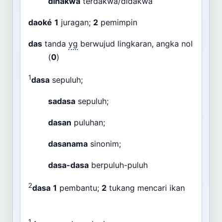
dinakwa
terdakwa/didakwa
daoké
1
juragan;
2
pemimpin
das
tanda
yg
berwujud lingkaran, angka nol
(
0
)
1
dasa
sepuluh;
sadasa
sepuluh;
dasan
puluhan;
dasanama
sinonim;
dasa-dasa
berpuluh-puluh
2
dasa
1
pembantu;
2
tukang mencari ikan
1