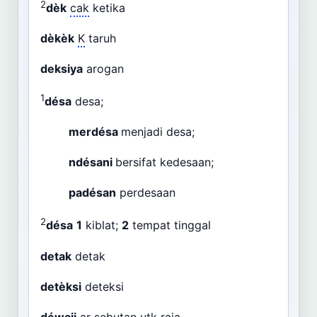
2
dèk
cak
ketika
dèkèk
K
taruh
deksiya
arogan
1
désa
desa;
merdésa
menjadi desa;
ndésani
bersifat kedesaan;
padésan
perdesaan
2
désa
1
kiblat;
2
tempat tinggal
detak
detak
detèksi
deteksi
déwaji
ar
sebutan
utk
raja