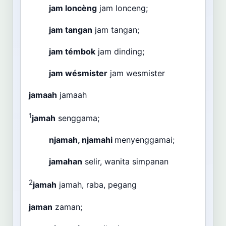
jam loncèng
jam lonceng;
jam tangan
jam tangan;
jam témbok
jam dinding;
jam wésmister
jam wesmister
jamaah
jamaah
1
jamah
senggama;
njamah, njamahi
menyenggamai;
jamahan
selir, wanita simpanan
2
jamah
jamah, raba, pegang
jaman
zaman;