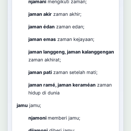
njamani
mengikuti zaman;
jaman akir
zaman akhir;
jaman édan
zaman edan;
jaman emas
zaman kejayaan;
jaman langgeng, jaman kalanggengan
zaman akhirat;
jaman pati
zaman setelah mati;
jaman ramé, jaman keraméan
zaman
hidup di dunia
jamu
jamu;
njamoni
memberi jamu;
dijamoni
diberi jamu;