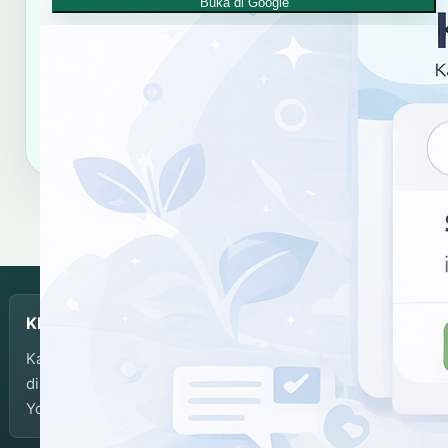
Buka di Google
Gunakan tautan dan format sitasi ini untuk merujuk
hasil kata "junun".
Salin tautan
Salin sitasi
KBJI
Kamus Bahasa Jawa-Indonesia dikembangkan dan
dikelola oleh Balai Bahasa Provinsi Daerah Istimewa
Yogyakarta.