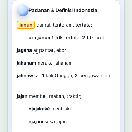
Cari
Padanan & Definisi Indonesia
Dashboard
Pencarian
junun
damai, tenteram, tertata;
ora junun
1
tdk
tertata,
2
tdk
urut
jagana
ar
pantat, ekor
jahanam
neraka jahanam
jahnawi
ar
1
kali Gangga;
2
bengawan, air
jajan
membeli makan, traktir;
njajakaké
mentraktir;
njajani
suka jajan;