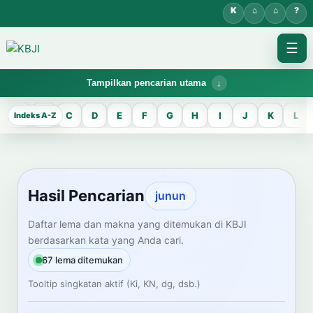
☰
Tampilkan pencarian utama
KBJI WORKSPACE
A
B
C
D
E
F
G
H
I
J
K
L
Hasil Pencarian
Temukan lema Jawa dan maknanya dalam bahasa Indonesia saat
mengelola data Kamus Bahasa Jawa-Indonesia.
Hasil Pencarian
junun
CARI LEMA JAWA
Daftar lema dan makna yang ditemukan di KBJI
berdasarkan kata yang Anda cari.
Masukkan kata Jawa
67 lema ditemukan
Tooltip singkatan aktif (Ki, KN, dg, dsb.)