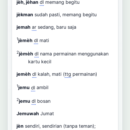
jèh, jèhan
dl
memang begitu
jèkman
sudah pasti, memang begitu
jemah
ar
sedang, baru saja
1
jèmèh
dl
mati
2
jèmèh
dl
nama permainan menggunakan
kartu kecil
jemèh
dl
kalah, mati (
ttg
permainan)
1
jemu
dl
ambil
2
jemu
dl
bosan
Jemuwah
Jumat
jèn
sendiri, sendirian (tanpa teman);