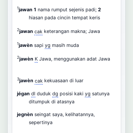
1
jawan
1
nama rumput sejenis padi;
2
hiasan pada cincin tempat keris
2
jawan
cak
keterangan makna; Jawa
1
jawèn
sapi
yg
masih muda
2
jawèn
K
Jawa, menggunakan adat Jawa
3
jawèn
cak
kekuasaan di luar
jégan
dl
duduk
dg
posisi kaki
yg
satunya
ditumpuk di atasnya
jegnèn
seingat saya, kelihatannya,
sepertinya