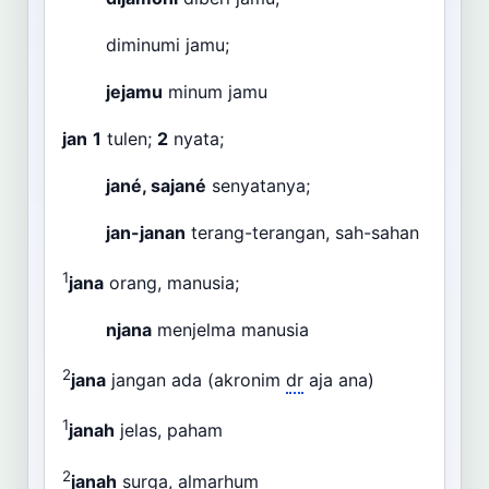
diminumi jamu;
jejamu
minum jamu
jan
1
tulen;
2
nyata;
jané, sajané
senyatanya;
jan-janan
terang-terangan, sah-sahan
1
jana
orang, manusia;
njana
menjelma manusia
2
jana
jangan ada (akronim
dr
aja ana)
1
janah
jelas, paham
2
janah
surga, almarhum