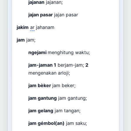
jajanan
jajanan;
jajan pasar
jajan pasar
jakim
ar
jahanam
jam
jam;
ngejami
menghitung waktu;
jam-jaman
1
berjam-jam;
2
mengenakan arloji;
jam bèker
jam beker;
jam gantung
jam gantung;
jam gelang
jam tangan;
jam gémbol(an)
jam saku;