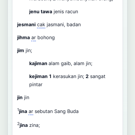
jenu tawa
jenis racun
jesmani
cak
jasmani, badan
jihma
ar
bohong
jim
jin;
kajiman
alam gaib, alam jin;
kejiman
1
kerasukan jin;
2
sangat
pintar
jin
jin
1
jina
ar
sebutan Sang Buda
2
jina
zina;