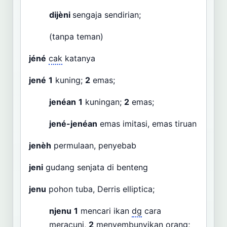
dijèni
sengaja sendirian;
(tanpa teman)
jéné
cak
katanya
jené
1
kuning;
2
emas;
jenéan
1
kuningan;
2
emas;
jené-jenéan
emas imitasi, emas tiruan
jenèh
permulaan, penyebab
jeni
gudang senjata di benteng
jenu
pohon tuba, Derris elliptica;
njenu
1
mencari ikan
dg
cara
meracuni,
2
menyembunyikan orang;