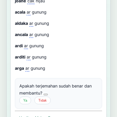
joané
cak
hijau
acala
ar
gunung
aldaka
ar
gunung
ancala
ar
gunung
ardi
ar
gunung
arditi
ar
gunung
arga
ar
gunung
Apakah terjemahan sudah benar dan
membantu?
Ya
Tidak