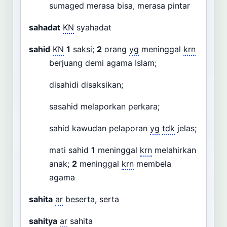
sumaged merasa bisa, merasa pintar
sahadat
KN
syahadat
sahid
KN
1
saksi;
2
orang
yg
meninggal
krn
berjuang demi agama Islam;
disahidi disaksikan;
sasahid melaporkan perkara;
sahid kawudan pelaporan
yg
tdk
jelas;
mati sahid
1
meninggal
krn
melahirkan
anak;
2
meninggal
krn
membela
agama
sahita
ar
beserta, serta
sahitya
ar
sahita