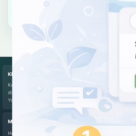
Salin tautan
Salin sitasi
KBJI
Kamus Bahasa Jawa-Indonesia dikembangkan dan
dikelola oleh Balai Bahasa Provinsi Daerah Istimewa
Yogyakarta.
Menu
Halaman Depan