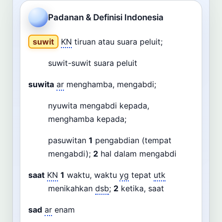
Cari
Padanan & Definisi Indonesia
Dashboard
Pencarian
suwit
KN
tiruan atau suara peluit;
suwit-suwit suara peluit
suwita
ar
menghamba, mengabdi;
nyuwita mengabdi kepada,
menghamba kepada;
pasuwitan
1
pengabdian (tempat
mengabdi);
2
hal dalam mengabdi
saat
KN
1
waktu, waktu
yg
tepat
utk
menikahkan
dsb
;
2
ketika, saat
sad
ar
enam