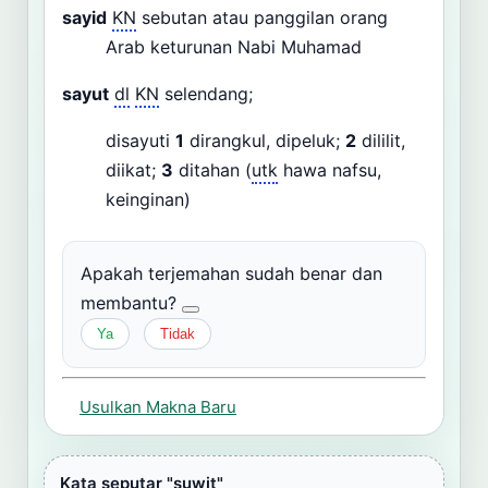
sayid
KN
sebutan atau panggilan orang
Arab keturunan Nabi Muhamad
sayut
dl
KN
selendang;
disayuti
1
dirangkul, dipeluk;
2
dililit,
diikat;
3
ditahan (
utk
hawa nafsu,
keinginan)
Apakah terjemahan sudah benar dan
membantu?
Ya
Tidak
Usulkan Makna Baru
Kata seputar "suwit"