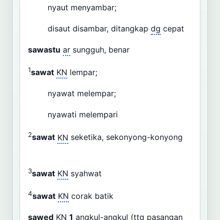
nyaut menyambar;
disaut disambar, ditangkap
dg
cepat
sawastu
ar
sungguh, benar
1
sawat
KN
lempar;
nyawat melempar;
nyawati melempari
2
sawat
KN
seketika, sekonyong-konyong
3
sawat
KN
syahwat
4
sawat
KN
corak batik
sawed
KN
1
angkul-angkul (
ttg
pasangan