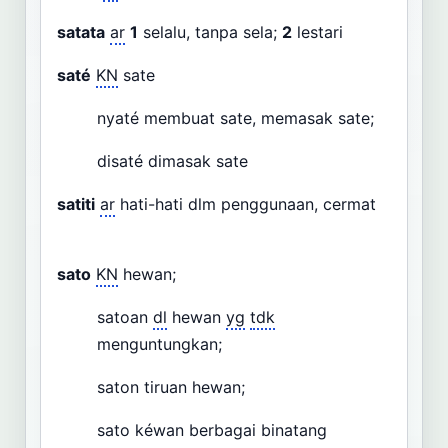
satata
ar
1
selalu, tanpa sela;
2
lestari
saté
KN
sate
nyaté membuat sate, memasak sate;
disaté dimasak sate
satiti
ar
hati-hati dlm penggunaan, cermat
sato
KN
hewan;
satoan
dl
hewan
yg
tdk
menguntungkan;
saton tiruan hewan;
sato kéwan berbagai binatang