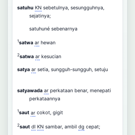
satuhu
KN
sebetulnya, sesungguhnya,
sejatinya;
satuhuné sebenarnya
1
satwa
ar
hewan
2
satwa
ar
kesucian
satya
ar
setia, sungguh-sungguh, setuju
satyawada
ar
perkataan benar, menepati
perkataannya
1
saut
ar
cokot, gigit
2
saut
dl
KN
sambar, ambil
dg
cepat;