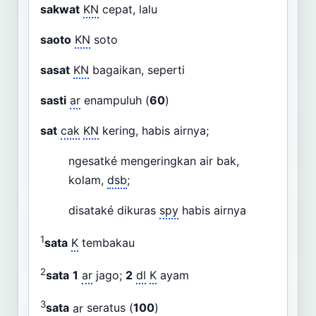
sakwat
KN
cepat, lalu
saoto
KN
soto
sasat
KN
bagaikan, seperti
sasti
ar
enampuluh (
60
)
sat
cak
KN
kering, habis airnya;
ngesatké mengeringkan air bak,
kolam,
dsb
;
disataké dikuras
spy
habis airnya
1
sata
K
tembakau
2
sata
1
ar
jago;
2
dl
K
ayam
3
sata
ar
seratus (
100
)