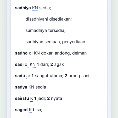
sadhiya
KN
sedia;
disadhiyani disediakan;
sumadhiya tersedia;
sadhiyan sediaan, penyediaan
sadho
dl
KN
dokar, andong, delman
sadi
dl
KN
1
dari;
2
agak
sadu
ar
1
sangat utama;
2
orang suci
sadya
KN
sedia
saèstu
K
1
jadi;
2
nyata
saged
K
bisa;