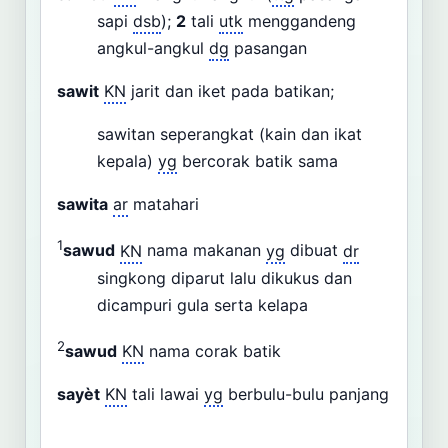
sapi
dsb
);
2
tali
utk
menggandeng
angkul-angkul
dg
pasangan
sawit
KN
jarit dan iket pada batikan;
sawitan seperangkat (kain dan ikat
kepala)
yg
bercorak batik sama
sawita
ar
matahari
1
sawud
KN
nama makanan
yg
dibuat
dr
singkong diparut lalu dikukus dan
dicampuri gula serta kelapa
2
sawud
KN
nama corak batik
sayèt
KN
tali lawai
yg
berbulu-bulu panjang