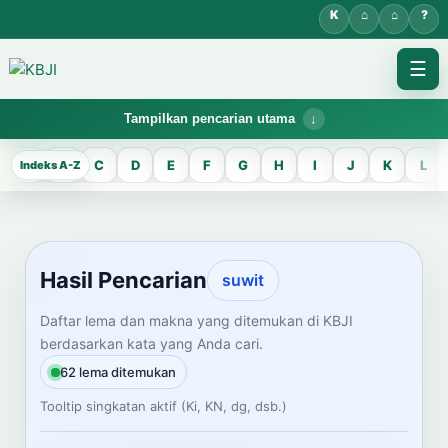
☰
Tampilkan pencarian utama
KBJI WORKSPACE
A
B
C
D
E
F
G
H
I
J
K
L
Hasil Pencarian
Temukan lema Jawa dan maknanya dalam bahasa Indonesia saat
mengelola data Kamus Bahasa Jawa-Indonesia.
Hasil Pencarian
suwit
CARI LEMA JAWA
Daftar lema dan makna yang ditemukan di KBJI
berdasarkan kata yang Anda cari.
Masukkan kata Jawa
62 lema ditemukan
Tooltip singkatan aktif (Ki, KN, dg, dsb.)