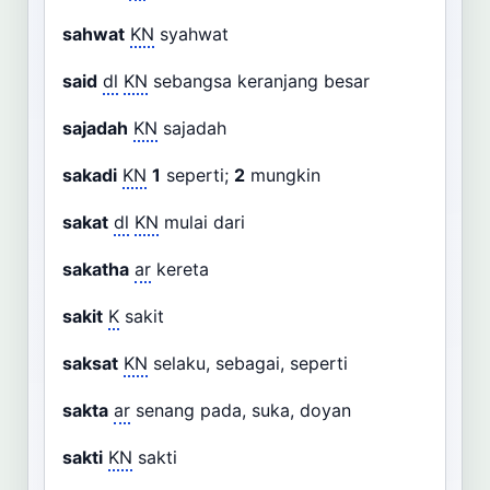
sahwat
KN
syahwat
said
dl
KN
sebangsa keranjang besar
sajadah
KN
sajadah
sakadi
KN
1
seperti;
2
mungkin
sakat
dl
KN
mulai dari
sakatha
ar
kereta
sakit
K
sakit
saksat
KN
selaku, sebagai, seperti
sakta
ar
senang pada, suka, doyan
sakti
KN
sakti