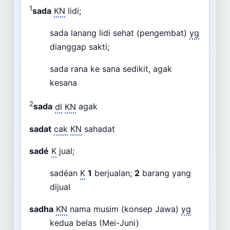
1
sada
KN
lidi;
sada lanang lidi sehat (pengembat)
yg
dianggap sakti;
sada rana ke sana sedikit, agak
kesana
2
sada
dl
KN
agak
sadat
cak
KN
sahadat
sadé
K
jual;
sadéan
K
1
berjualan;
2
barang yang
dijual
sadha
KN
nama musim (konsep Jawa)
yg
kedua belas (Mei-Juni)