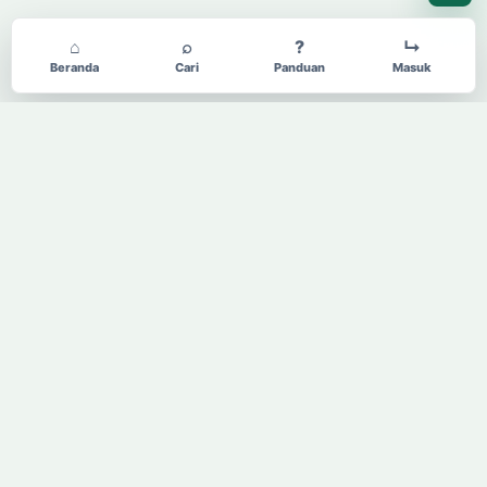
⌂
⌕
?
↳
Beranda
Cari
Panduan
Masuk
KBJI
Kamus Bahasa Jawa-Indonesia dikembangkan dan
dikelola oleh Balai Bahasa Provinsi Daerah Istimewa
Yogyakarta.
Menu