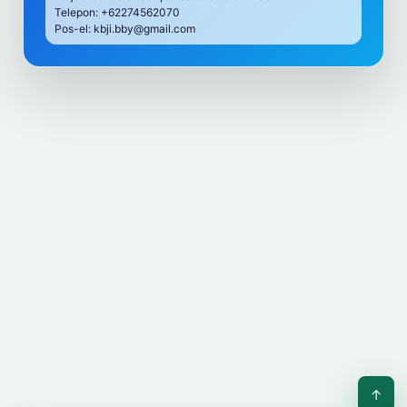
Telepon: +62274562070
Pos-el: kbji.bby@gmail.com
↑