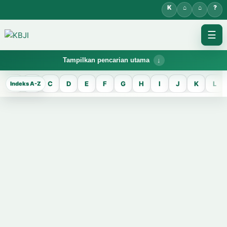
☰
Tampilkan pencarian utama
KBJI WORKSPACE
A
B
C
D
E
F
G
H
I
J
K
L
KBJI
Temukan lema Jawa dan maknanya dalam bahasa Indonesia saat
mengelola data Kamus Bahasa Jawa-Indonesia.
CARI LEMA JAWA
Masukkan kata Jawa