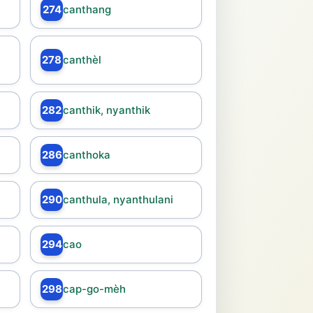
274
canthang
278
canthèl
282
canthik, nyanthik
286
canthoka
290
canthula, nyanthulani
294
cao
298
cap-go-mèh