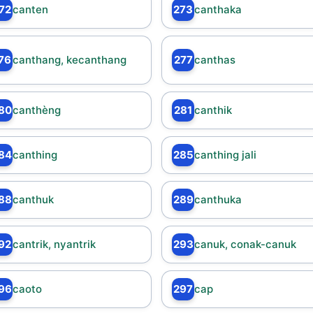
72
canten
273
canthaka
76
canthang, kecanthang
277
canthas
80
canthèng
281
canthik
84
canthing
285
canthing jali
88
canthuk
289
canthuka
92
cantrik, nyantrik
293
canuk, conak-canuk
96
caoto
297
cap