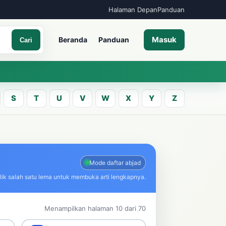
Halaman Depan
Panduan
Masuk
Beranda
Panduan
Cari
S
T
U
V
W
X
Y
Z
A
an kata Jawa
Mode daftar abjad
lik salah satu lema untuk membuka arti lengkapnya.
Cari
Menampilkan halaman 10 dari 70
ncarian