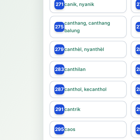
271
canik, nyanik
2
canthang, canthang
275
2
balung
279
canthèl, nyanthèl
2
283
canthilan
2
287
canthol, kecanthol
2
291
cantrik
2
295
caos
2