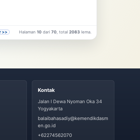
r >>
Halaman
10
dari
70
, total
2083
lema.
Kontak
Jalan I Dewa Nyoman Oka 34
Yogyakarta
balaibahasadiy@kemendikdasm
en.go.id
+62274562070