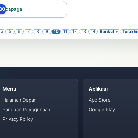
00
capaga
ya
5
6
7
8
9
10
11
12
13
14
Berikut >
Terakhi
Menu
Aplikasi
Halaman Depan
App Store
Panduan Penggunaan
Google Play
Privacy Policy