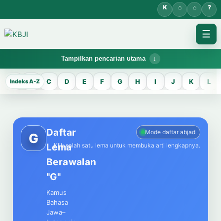
☰
Tampilkan pencarian utama
KBJI WORKSPACE
A
B
C
D
E
F
G
H
I
J
K
L
KBJI
Temukan lema Jawa dan maknanya dalam bahasa Indonesia saat
mengelola data Kamus Bahasa Jawa-Indonesia.
Daftar
Mode daftar abjad
G
Lema
Klik salah satu lema untuk membuka arti lengkapnya.
CARI LEMA JAWA
Berawalan
Masukkan kata Jawa
"G"
Kamus
Bahasa
Jawa–