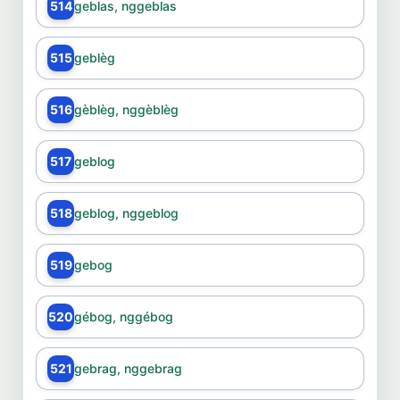
514
geblas, nggeblas
515
geblèg
516
gèblèg, nggèblèg
517
geblog
518
geblog, nggeblog
519
gebog
520
gébog, nggébog
521
gebrag, nggebrag