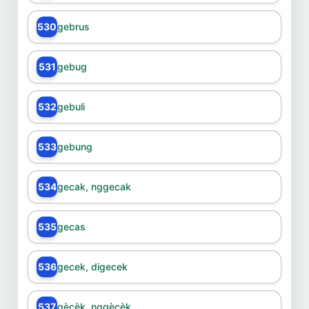
530
gebrus
531
gebug
532
gebuli
533
gebung
534
gecak, nggecak
535
gecas
536
gecek, digecek
537
gècèk, nggècèk