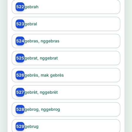
522
gebrah
523
gebral
524
gebras, nggebras
525
gebrat, nggebrat
526
gebrès, mak gebrès
527
gebrèt, nggebrèt
528
gebrog, nggebrog
529
gebrug