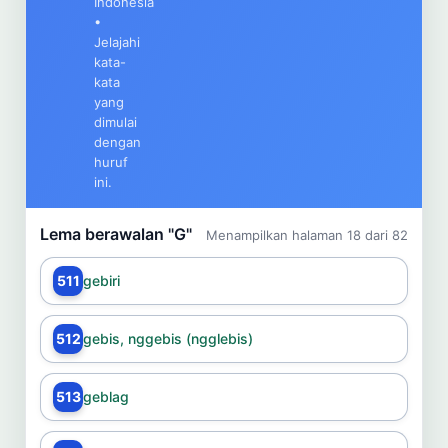
Indonesia
Cari
•
Jelajahi
kata-
Dashboard
Pencarian
kata
yang
dimulai
dengan
huruf
ini.
Lema berawalan "G"
Menampilkan halaman 18 dari 82
511
gebiri
512
gebis, nggebis (ngglebis)
513
geblag