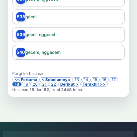
538
gècèl
539
gecel, nggecel
540
gecem, nggecem
Pergi ke halaman:
<< Pertama
< Sebelumnya
13
14
15
16
17
18
19
20
21
22
Berikut >
Terakhir >>
Halaman
18
dari
82
, total
2448
lema.