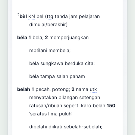
2
bèl
KN
bel (
ttg
tanda jam pelajaran
dimulai/berakhir)
béla
1
bela;
2
memperjuangkan
mbélani membela;
béla sungkawa berduka cita;
béla tampa salah paham
belah
1
pecah, potong;
2
nama
utk
menyatakan bilangan setengah
ratusan/ribuan seperti karo belah
150
‘seratus lima puluh’
dibelahi diikati sebelah-sebelah;