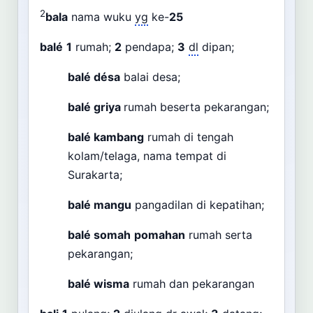
2
bala
nama wuku
yg
ke-
25
balé
1
rumah;
2
pendapa;
3
dl
dipan;
balé désa
balai desa;
balé griya
rumah beserta pekarangan;
balé kambang
rumah di tengah
kolam/telaga, nama tempat di
Surakarta;
balé mangu
pangadilan di kepatihan;
balé somah
pomahan
rumah serta
pekarangan;
balé wisma
rumah dan pekarangan