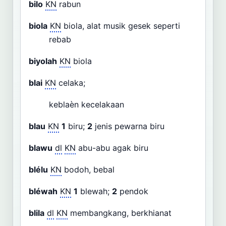
bilo
KN
rabun
biola
KN
biola, alat musik gesek seperti
rebab
biyolah
KN
biola
blai
KN
celaka;
keblaèn kecelakaan
blau
KN
1
biru;
2
jenis pewarna biru
blawu
dl
KN
abu-abu agak biru
blélu
KN
bodoh, bebal
bléwah
KN
1
blewah;
2
pendok
blila
dl
KN
membangkang, berkhianat