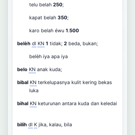
telu belah
250
;
kapat belah
350
;
karo belah éwu
1
.
500
belèh
dl
KN
1
tidak;
2
beda, bukan;
belèh iya apa iya
belo
KN
anak kuda;
bibal
KN
terkelupasnya kulit kering bekas
luka
bihal
KN
keturunan antara kuda dan keledai
bilih
dl
K
jika, kalau, bila