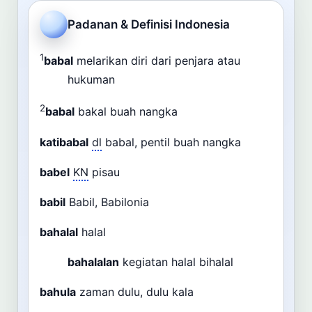
Cari
Padanan & Definisi Indonesia
Dashboard
Pencarian
1
babal
melarikan diri dari penjara atau
hukuman
2
babal
bakal buah nangka
katibabal
dl
babal, pentil buah nangka
babel
KN
pisau
babil
Babil, Babilonia
bahalal
halal
bahalalan
kegiatan halal bihalal
bahula
zaman dulu, dulu kala