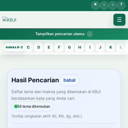
☰
Tampilkan pencarian utama
KBJI WORKSPACE
A
B
C
D
E
F
G
H
I
J
K
L
Hasil Pencarian
Temukan lema Jawa dan maknanya dalam bahasa Indonesia saat
mengelola data Kamus Bahasa Jawa-Indonesia.
Hasil Pencarian
babal
CARI LEMA JAWA
Daftar lema dan makna yang ditemukan di KBJI
berdasarkan kata yang Anda cari.
Masukkan kata Jawa
56 lema ditemukan
Tooltip singkatan aktif (Ki, KN, dg, dsb.)