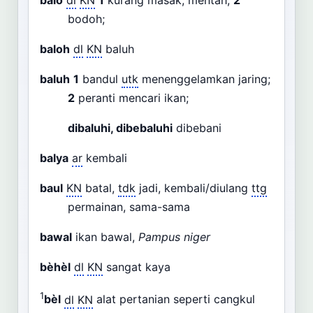
balo
dl
KN
1
kurang masak, mentah;
2
bodoh;
baloh
dl
KN
baluh
baluh
1
bandul
utk
menenggelamkan jaring;
2
peranti mencari ikan;
dibaluhi, dibebaluhi
dibebani
balya
ar
kembali
baul
KN
batal,
tdk
jadi, kembali/diulang
ttg
permainan, sama-sama
bawal
ikan bawal,
Pampus niger
bèhèl
dl
KN
sangat kaya
1
bèl
dl
KN
alat pertanian seperti cangkul