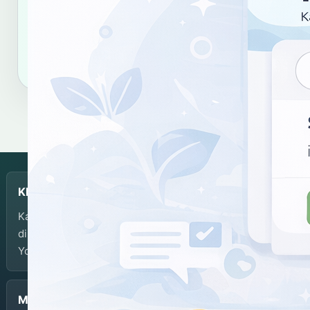
Salin tautan
Salin sitasi
KBJI
Kamus Bahasa Jawa-Indonesia dikembangkan dan
dikelola oleh Balai Bahasa Provinsi Daerah Istimewa
Yogyakarta.
Menu