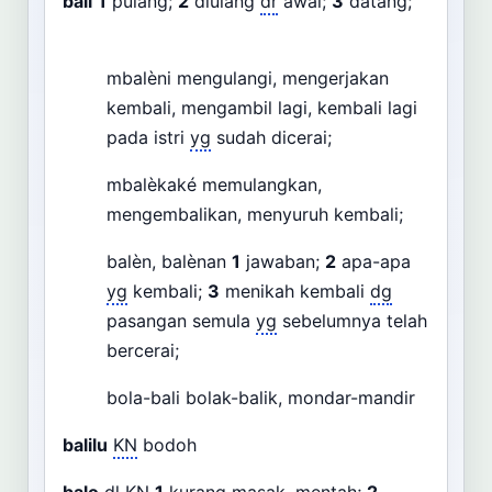
bali
1
pulang;
2
diulang
dr
awal;
3
datang;
mbalèni mengulangi, mengerjakan
kembali, mengambil lagi, kembali lagi
pada istri
yg
sudah dicerai;
mbalèkaké memulangkan,
mengembalikan, menyuruh kembali;
balèn, balènan
1
jawaban;
2
apa-apa
yg
kembali;
3
menikah kembali
dg
pasangan semula
yg
sebelumnya telah
bercerai;
bola-bali bolak-balik, mondar-mandir
balilu
KN
bodoh