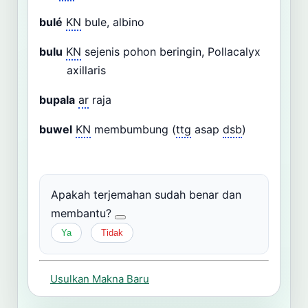
bulé
KN
bule, albino
bulu
KN
sejenis pohon beringin, Pollacalyx
axillaris
bupala
ar
raja
buwel
KN
membumbung (
ttg
asap
dsb
)
Apakah terjemahan sudah benar dan
membantu?
Ya
Tidak
Usulkan Makna Baru