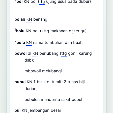
2
bol
KN
bol (
ttg
ujung usus pada dubur)
bolah
KN
benang
1
bolu
KN
bolu (
ttg
makanan
dr
terigu)
2
bolu
KN
nama tumbuhan dan buah
bowol
dl
KN
berlubang (
ttg
goni, karung
dsb
);
mbowoli melubangi
bubul
KN
1
bisul di tumit;
2
tunas biji
durian;
bubulen menderita sakit bubul
bul
KN
jembangan besar