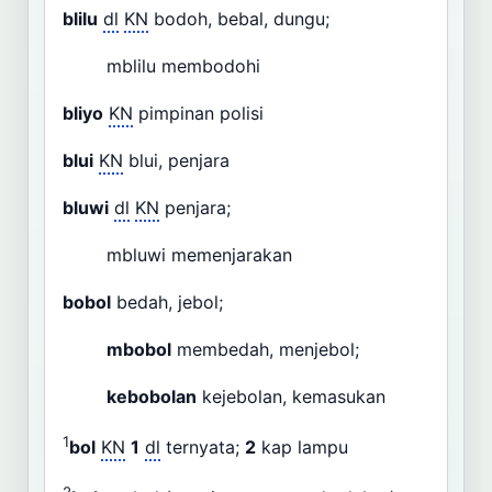
blilu
dl
KN
bodoh, bebal, dungu;
mblilu membodohi
bliyo
KN
pimpinan polisi
blui
KN
blui, penjara
bluwi
dl
KN
penjara;
mbluwi memenjarakan
bobol
bedah, jebol;
mbobol
membedah, menjebol;
kebobolan
kejebolan, kemasukan
1
bol
KN
1
dl
ternyata;
2
kap lampu