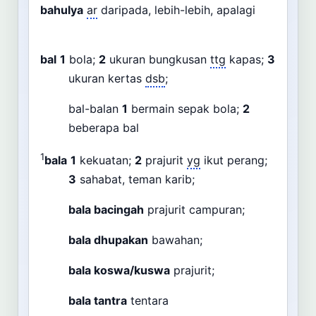
bahulya
ar
daripada, lebih-lebih, apalagi
bal
1
bola;
2
ukuran bungkusan
ttg
kapas;
3
ukuran kertas
dsb
;
bal-balan
1
bermain sepak bola;
2
beberapa bal
1
bala
1
kekuatan;
2
prajurit
yg
ikut perang;
3
sahabat, teman karib;
bala bacingah
prajurit campuran;
bala dhupakan
bawahan;
bala koswa/kuswa
prajurit;
bala tantra
tentara