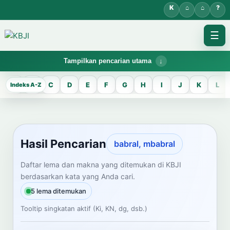
☰
Tampilkan pencarian utama
KBJI WORKSPACE
A
B
C
D
E
F
G
H
I
J
K
L
Hasil Pencarian
Temukan lema Jawa dan maknanya dalam bahasa Indonesia saat
mengelola data Kamus Bahasa Jawa-Indonesia.
Hasil Pencarian
babral, mbabral
CARI LEMA JAWA
Daftar lema dan makna yang ditemukan di KBJI
berdasarkan kata yang Anda cari.
Masukkan kata Jawa
5 lema ditemukan
Tooltip singkatan aktif (Ki, KN, dg, dsb.)