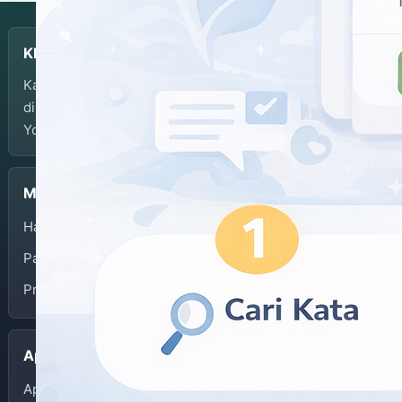
KBJI
Kamus Bahasa Jawa-Indonesia dikembangkan dan
dikelola oleh Balai Bahasa Provinsi Daerah Istimewa
Yogyakarta.
Menu
Halaman Depan
Panduan Penggunaan
Privacy Policy
Aplikasi
App Store