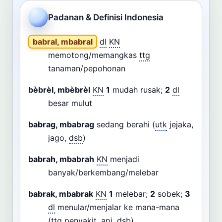
Cari
Padanan & Definisi Indonesia
Dashboard
Pencarian
babral, mbabral
dl
KN
memotong/memangkas
ttg
tanaman/pepohonan
bèbrèl, mbèbrèl
KN
1
mudah rusak;
2
dl
besar mulut
babrag, mbabrag
sedang berahi (
utk
jejaka,
jago,
dsb
)
babrah, mbabrah
KN
menjadi
banyak/berkembang/melebar
babrak, mbabrak
KN
1
melebar;
2
sobek;
3
dl
menular/menjalar ke mana-mana
(
ttg
penyakit, api,
dsb
)