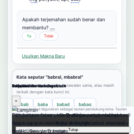
Apakah terjemahan sudah benar dan
membantu?
Ya
Tidak
Usulkan Makna Baru
Kata seputar "babral, mbabral"
Jelajahi kata yang mirip, berawalan sama, atau masih
Cara Memberikan Feedback
Lampiran
Referensi Pendukung
Informasi
Terjemahkan ke bahasa lain
terkait dengan kata kunci ini.
×
×
×
×
×
bab
baba
babad
babag
Referensi berikut digunakan sebagai tautan pendukung lema. Tautan
Pengucapan lema sedang dalam pengembangan.
Pilih bahasa tujuan, klik
Pratinjau
untuk melihat hasil
eksternal dibuka di tab baru.
babag, babagan
babah
babak
Suara yang Anda dengar mungkin belum mewakili
langsung, atau klik
Buka di Google
untuk membuka
babak salu
babal
baban
babanèh
Tutup
dialek Jawa yang benar.
hasil di Google Translate.