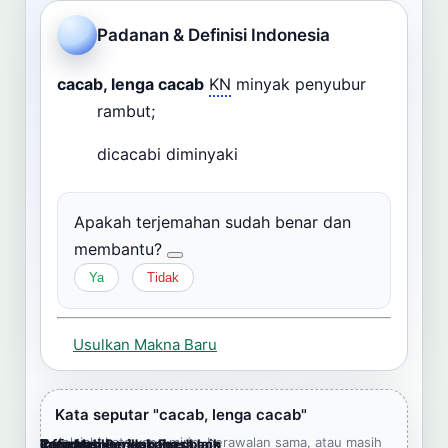
Cari
Padanan & Definisi Indonesia
Dashboard
Pencarian
cacab, lenga cacab
KN
minyak penyubur
rambut;
dicacabi diminyaki
Apakah terjemahan sudah benar dan
membantu?
Ya
Tidak
Usulkan Makna Baru
Kata seputar "cacab, lenga cacab"
Jelajahi kata yang mirip, berawalan sama, atau masih
Cara Memberikan Feedback
Lampiran
Referensi Pendukung
Informasi
Terjemahkan ke bahasa lain