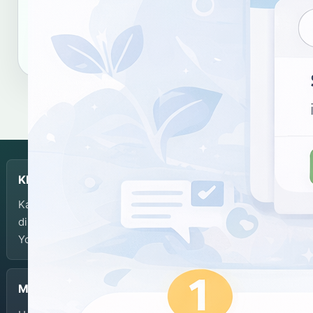
Salin tautan
Salin sitasi
KBJI
Kamus Bahasa Jawa-Indonesia dikembangkan dan
dikelola oleh Balai Bahasa Provinsi Daerah Istimewa
Yogyakarta.
Menu