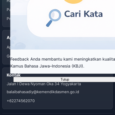
Halaman Depan
Panduan Penggunaan
Privacy Policy
Aplikasi
App Store
Google Play
Feedback Anda membantu kami meningkatkan kualit
Kamus Bahasa Jawa–Indonesia (KBJI).
Kontak
Tutup
Jalan I Dewa Nyoman Oka 34 Yogyakarta
balaibahasadiy@kemendikdasmen.go.id
+62274562070