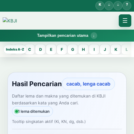
☰
Tampilkan pencarian utama
KBJI WORKSPACE
A
B
C
D
E
F
G
H
I
J
K
L
Hasil Pencarian
Temukan lema Jawa dan maknanya dalam bahasa Indonesia saat
mengelola data Kamus Bahasa Jawa-Indonesia.
Hasil Pencarian
cacab, lenga cacab
CARI LEMA JAWA
Daftar lema dan makna yang ditemukan di KBJI
berdasarkan kata yang Anda cari.
Masukkan kata Jawa
1 lema ditemukan
Tooltip singkatan aktif (Ki, KN, dg, dsb.)