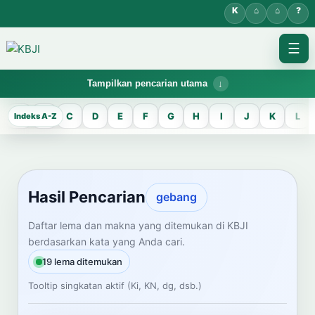
☰
Tampilkan pencarian utama
KBJI WORKSPACE
A
B
C
D
E
F
G
H
I
J
K
L
Hasil Pencarian
Temukan lema Jawa dan maknanya dalam bahasa Indonesia saat
mengelola data Kamus Bahasa Jawa-Indonesia.
Hasil Pencarian
gebang
CARI LEMA JAWA
Daftar lema dan makna yang ditemukan di KBJI
berdasarkan kata yang Anda cari.
Masukkan kata Jawa
19 lema ditemukan
Tooltip singkatan aktif (Ki, KN, dg, dsb.)