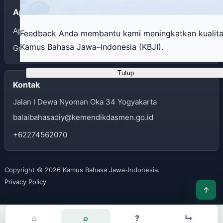
Aplikasi
App Store
Feedback Anda membantu kami meningkatkan kualit
Kamus Bahasa Jawa–Indonesia (KBJI).
Google Play
Tutup
Kontak
Jalan I Dewa Nyoman Oka 34 Yogyakarta
balaibahasadiy@kemendikdasmen.go.id
+62274562070
Copyright © 2026 Kamus Bahasa Jawa-Indonesia.
Privacy Policy
↑
⌂
⌕
?
↳