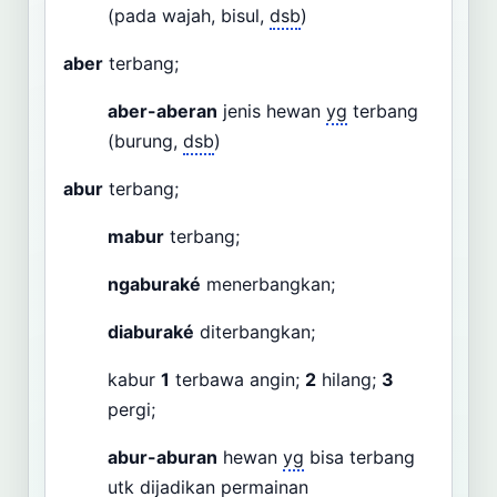
(pada wajah, bisul,
dsb
)
aber
terbang;
aber-aberan
jenis hewan
yg
terbang
(burung,
dsb
)
abur
terbang;
mabur
terbang;
ngaburaké
menerbangkan;
diaburaké
diterbangkan;
kabur
1
terbawa angin;
2
hilang;
3
pergi;
abur-aburan
hewan
yg
bisa terbang
utk
dijadikan permainan