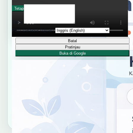
gebayak
gebayan
Tetap dengarkan
gèbèg, gèbèg-gèbèk
gebeg, nggebeg
Teks
gèbèl
Pilih bahasa tujuan
Batal
Pratinjau
RUJUKAN RESMI KBJI
Buka di Google
Kamus Bahasa Jawa-Indonesia Balai
Bahasa Provinsi Daerah Istimewa
Yogyakarta
Gunakan tautan dan format sitasi ini untuk merujuk
hasil kata "gebang".
Salin tautan
Salin sitasi