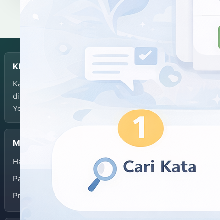
KBJI
Kamus Bahasa Jawa-Indonesia dikembangkan dan
dikelola oleh Balai Bahasa Provinsi Daerah Istimewa
Yogyakarta.
Menu
Halaman Depan
Panduan Penggunaan
Privacy Policy