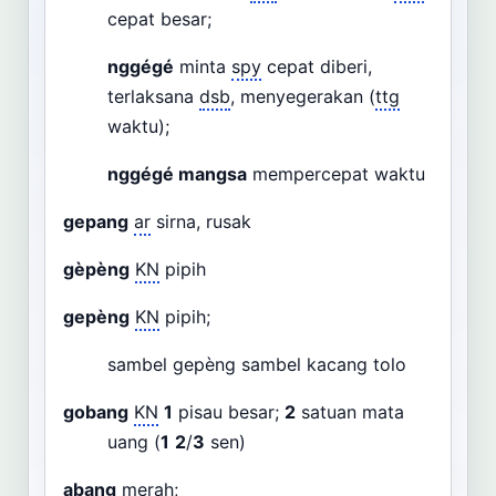
cepat besar;
nggégé
minta
spy
cepat diberi,
terlaksana
dsb
, menyegerakan (
ttg
waktu);
nggégé mangsa
mempercepat waktu
gepang
ar
sirna, rusak
gèpèng
KN
pipih
gepèng
KN
pipih;
sambel gepèng sambel kacang tolo
gobang
KN
1
pisau besar;
2
satuan mata
uang (
1
2
/
3
sen)
abang
merah;