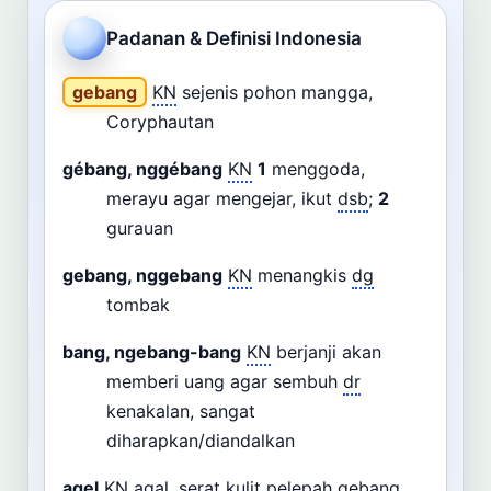
Cari
Padanan & Definisi Indonesia
Dashboard
Pencarian
gebang
KN
sejenis pohon mangga,
Coryphautan
gébang, nggébang
KN
1
menggoda,
merayu agar mengejar, ikut
dsb
;
2
gurauan
gebang, nggebang
KN
menangkis
dg
tombak
bang, ngebang-bang
KN
berjanji akan
memberi uang agar sembuh
dr
kenakalan, sangat
diharapkan/diandalkan
agel
KN
agal, serat kulit pelepah gebang