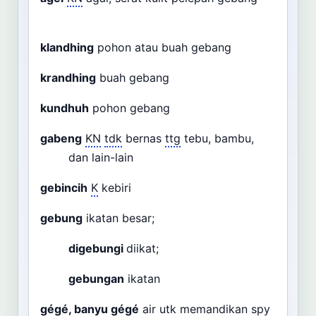
klandhing
pohon atau buah gebang
krandhing
buah gebang
kundhuh
pohon gebang
gabeng
KN
tdk
bernas
ttg
tebu, bambu,
dan lain-lain
gebincih
K
kebiri
gebung
ikatan besar;
digebungi
diikat;
gebungan
ikatan
gégé, banyu gégé
air
utk
memandikan
spy