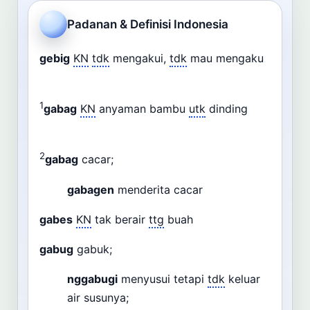
Cari
Padanan & Definisi Indonesia
Dashboard
Pencarian
gebig
KN
tdk
mengakui,
tdk
mau mengaku
1
gabag
KN
anyaman bambu
utk
dinding
2
gabag
cacar;
gabagen
menderita cacar
gabes
KN
tak berair
ttg
buah
gabug
gabuk;
nggabugi
menyusui tetapi
tdk
keluar
air susunya;