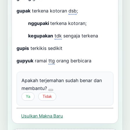
gupak
terkena kotoran
dsb
;
nggupaki
terkena kotoran;
kegupakan
tdk
sengaja terkena
gupis
terkikis sedikit
gupyuk
ramai
ttg
orang berbicara
Apakah terjemahan sudah benar dan
membantu?
Ya
Tidak
Usulkan Makna Baru