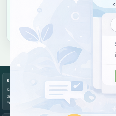
Gunakan tautan dan format sitasi ini untuk merujuk
hasil kata "gebig".
Salin tautan
Salin sitasi
KBJI
Kamus Bahasa Jawa-Indonesia dikembangkan dan
dikelola oleh Balai Bahasa Provinsi Daerah Istimewa
Yogyakarta.