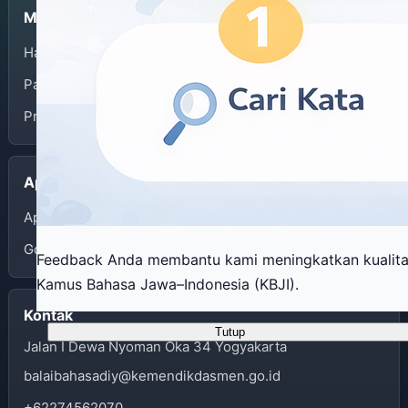
Menu
Halaman Depan
Panduan Penggunaan
Privacy Policy
Aplikasi
App Store
Google Play
Feedback Anda membantu kami meningkatkan kualit
Kamus Bahasa Jawa–Indonesia (KBJI).
Kontak
Tutup
Jalan I Dewa Nyoman Oka 34 Yogyakarta
balaibahasadiy@kemendikdasmen.go.id
+62274562070