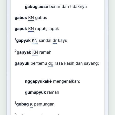
gabug aosé
benar dan tidaknya
gabus
KN
gabus
gapuk
KN
rapuh, lapuk
1
gapyak
KN
sandal
dr
kayu
2
gapyak
KN
ramah
gapyuk
bertemu
dg
rasa kasih dan sayang;
nggapyukaké
mengenalkan;
gumapyuk
ramah
1
gebag
K
pentungan
2