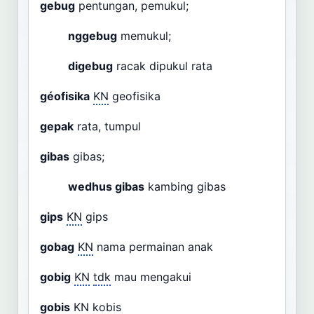
gebug
pentungan, pemukul;
nggebug
memukul;
digebug
racak dipukul rata
géofisika
KN
geofisika
gepak
rata, tumpul
gibas
gibas;
wedhus gibas
kambing gibas
gips
KN
gips
gobag
KN
nama permainan anak
gobig
KN
tdk
mau mengakui
gobis
KN
kobis