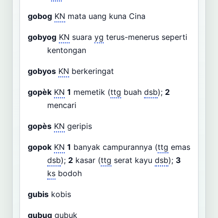
gobog
KN
mata uang kuna Cina
gobyog
KN
suara
yg
terus-menerus seperti
kentongan
gobyos
KN
berkeringat
gopèk
KN
1
memetik (
ttg
buah
dsb
);
2
mencari
gopès
KN
geripis
gopok
KN
1
banyak campurannya (
ttg
emas
dsb
);
2
kasar (
ttg
serat kayu
dsb
);
3
ks
bodoh
gubis
kobis
gubug
gubuk