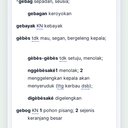
gebag
sepadan, seusia;
gebagan
keroyokan
gebayak
KN
kebayak
gèbès
tdk
mau, segan, bergeleng kepala;
gèbès-gèbès
tdk
setuju, menolak;
nggèbèsaké
1
menolak;
2
menggelengkan kepala akan
menyeruduk (
ttg
kerbau
dsb
);
digèbèsaké
digelengkan
gebog
KN
1
pohon pisang;
2
sejenis
keranjang besar