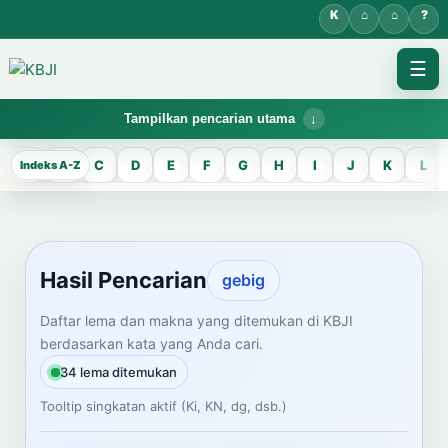
☰
Tampilkan pencarian utama
KBJI WORKSPACE
A
B
C
D
E
F
G
H
I
J
K
L
Hasil Pencarian
Temukan lema Jawa dan maknanya dalam bahasa Indonesia saat
mengelola data Kamus Bahasa Jawa-Indonesia.
Hasil Pencarian
gebig
CARI LEMA JAWA
Daftar lema dan makna yang ditemukan di KBJI
berdasarkan kata yang Anda cari.
Masukkan kata Jawa
34 lema ditemukan
Tooltip singkatan aktif (Ki, KN, dg, dsb.)