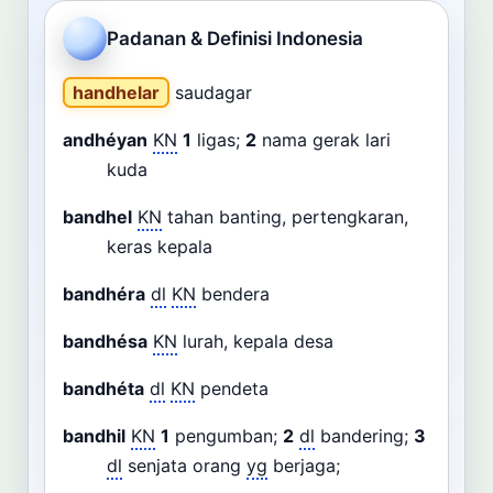
Cari
Padanan & Definisi Indonesia
Dashboard
Pencarian
handhelar
saudagar
andhéyan
KN
1
ligas;
2
nama gerak lari
kuda
bandhel
KN
tahan banting, pertengkaran,
keras kepala
bandhéra
dl
KN
bendera
bandhésa
KN
lurah, kepala desa
bandhéta
dl
KN
pendeta
bandhil
KN
1
pengumban;
2
dl
bandering;
3
dl
senjata orang
yg
berjaga;