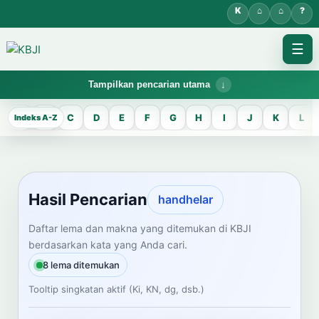
☰
Tampilkan pencarian utama
KBJI WORKSPACE
A
B
C
D
E
F
G
H
I
J
K
L
Hasil Pencarian
Temukan lema Jawa dan maknanya dalam bahasa Indonesia saat
mengelola data Kamus Bahasa Jawa-Indonesia.
Hasil Pencarian
handhelar
CARI LEMA JAWA
Daftar lema dan makna yang ditemukan di KBJI
berdasarkan kata yang Anda cari.
Masukkan kata Jawa
8 lema ditemukan
Tooltip singkatan aktif (Ki, KN, dg, dsb.)