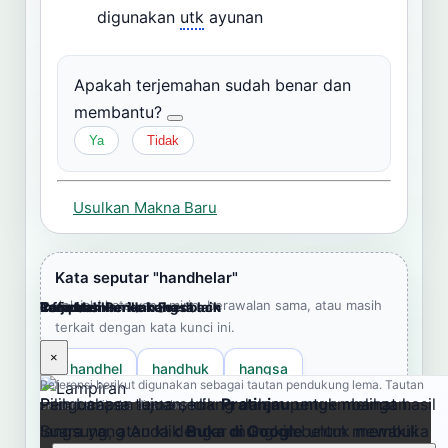
digunakan
utk
ayunan
Apakah terjemahan sudah benar dan
membantu?
Ya
Tidak
Usulkan Makna Baru
Kata seputar "handhelar"
Jelajahi kata yang mirip, berawalan sama, atau masih
Cara Memberikan Feedback
Lampiran
Referensi Pendukung
Informasi
Terjemahkan ke bahasa lain
terkait dengan kata kunci ini.
×
×
×
×
×
handhel
handhuk
hangsa
Referensi berikut digunakan sebagai tautan pendukung lema. Tautan
Pengucapan lema sedang dalam pengembangan.
Pilih bahasa tujuan, klik
Pratinjau
untuk melihat hasil
eksternal dibuka di tab baru.
andhéyan
bandhel
bandhéra
Suara yang Anda dengar mungkin belum mewakili
langsung, atau klik
Buka di Google
untuk membuka