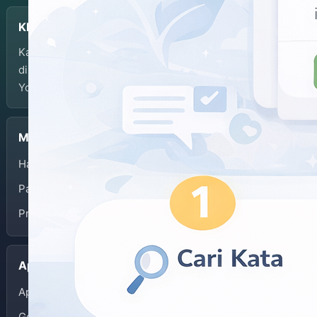
KBJI
Kamus Bahasa Jawa-Indonesia dikembangkan dan
dikelola oleh Balai Bahasa Provinsi Daerah Istimewa
Yogyakarta.
Menu
Halaman Depan
Panduan Penggunaan
Privacy Policy
Aplikasi
App Store
Google Play