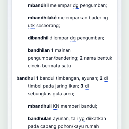
mbandhil
melempar
dg
pengumban;
mbandhilaké
melemparkan badering
utk
seseorang;
dibandhil
dilempar
dg
pengumban;
bandhilan
1
mainan
pengumban/bandering;
2
nama bentuk
cincin bermata satu
bandhul
1
bandul timbangan, ayunan;
2
dl
timbel pada jaring ikan;
3
dl
sebungkus gula aren;
mbandhuli
KN
memberi bandul;
bandhulan
ayunan, tali
yg
diikatkan
pada cabang pohon/kayu rumah