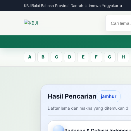
KBJI
Balai Bahasa Provinsi Daerah Istimewa Yogyakarta
A
B
C
D
E
F
G
H
KBJI WORKSPACE
Hasil Pen
Hasil Pencarian
jamhur
Daftar lema dan makna yang ditemukan di 
Temukan lema Jawa dan maknanya dal
mengelola data Kamus Bahasa Jawa-In
Padanan & Definisi Indonesi