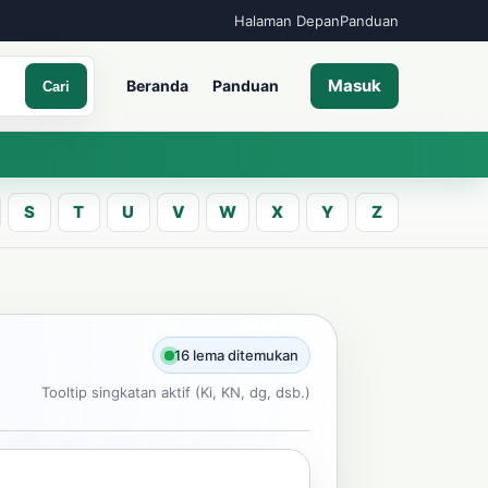
Halaman Depan
Panduan
Masuk
Beranda
Panduan
Cari
S
T
U
V
W
X
Y
Z
A
an kata Jawa
16 lema ditemukan
Tooltip singkatan aktif (Ki, KN, dg, dsb.)
Cari
ncarian