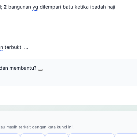
l;
2
bangunan
yg
dilempari batu ketika ibadah haji
rn
terbukti …
r dan membantu?
tau masih terkait dengan kata kunci ini.