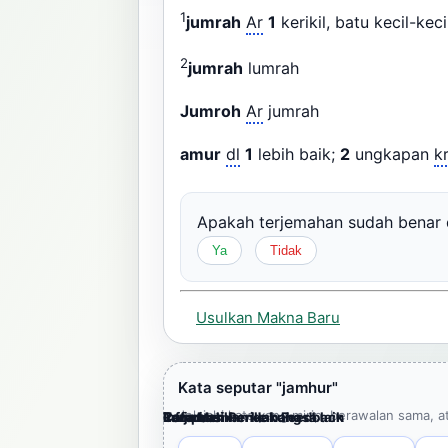
1
jumrah
Ar
1
kerikil, batu kecil-keci
2
jumrah
lumrah
Jumroh
Ar
jumrah
amur
dl
1
lebih baik;
2
ungkapan
k
Apakah terjemahan sudah bena
Ya
Tidak
Usulkan Makna Baru
Kata seputar "jamhur"
Jelajahi kata yang mirip, berawalan sama, a
Cara Memberikan Feedback
Lampiran
Referensi Pendukung
Informasi
Terjemahkan ke bahasa lain