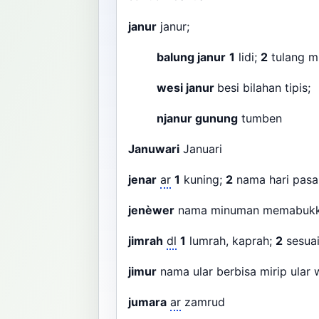
janur
janur;
balung janur
1
lidi;
2
tulang mu
wesi janur
besi bilahan tipis;
njanur gunung
tumben
Januwari
Januari
jenar
ar
1
kuning;
2
nama hari pas
jenèwer
nama minuman memabu
jimrah
dl
1
lumrah, kaprah;
2
sesua
jimur
nama ular berbisa mirip ular
jumara
ar
zamrud