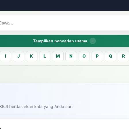
Tampilkan pencarian utama
I
J
K
L
M
N
O
P
Q
R
CARI LEMA JAW
Masukk
carian
KBJI berdasarkan kata yang Anda cari.
am bahasa Indonesia saat
donesia.
Dashboard
Pe
a