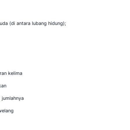
da (di antara lubang hidung);
aran kelima
kkan
i jumlahnya
 welang