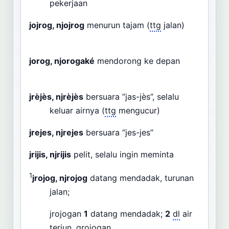
pekerjaan
jojrog, njojrog
menurun tajam (
ttg
jalan)
jorog, njorogaké
mendorong ke depan
jrèjès, njrèjès
bersuara ”jas-jès”, selalu
keluar airnya (
ttg
mengucur)
jrejes, njrejes
bersuara “jes-jes”
jrijis, njrijis
pelit, selalu ingin meminta
1
jrojog, njrojog
datang mendadak, turunan
jalan;
jrojogan
1
datang mendadak;
2
dl
air
terjun, grojogan