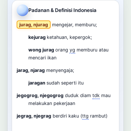
Cari
Padanan & Definisi Indonesia
Dashboard
Pencarian
jurag, njurag
mengejar, memburu;
kejurag
ketahuan, kepergok;
wong jurag
orang
yg
memburu atau
mencari ikan
jarag, njarag
menyengaja;
jaragan
sudah seperti itu
jegogrog, njegogrog
duduk diam
tdk
mau
melakukan pekerjaan
jegrag, njegrag
berdiri kaku (
ttg
rambut)