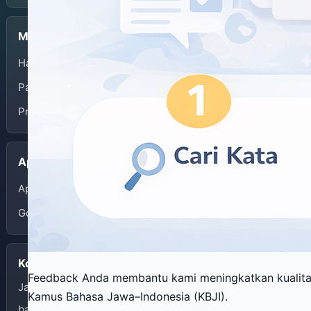
Menu
Halaman Depan
Panduan Penggunaan
Privacy Policy
Aplikasi
App Store
Google Play
Kontak
Feedback Anda membantu kami meningkatkan kualit
Jalan I Dewa Nyoman Oka 34 Yogyakarta
Kamus Bahasa Jawa–Indonesia (KBJI).
balaibahasadiy@kemendikdasmen.go.id