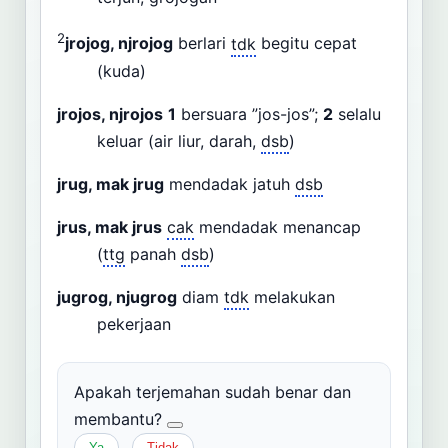
2
jrojog, njrojog
berlari
tdk
begitu cepat
(kuda)
jrojos, njrojos
1
bersuara ”jos-jos”;
2
selalu
keluar (air liur, darah,
dsb
)
jrug, mak jrug
mendadak jatuh
dsb
jrus, mak jrus
cak
mendadak menancap
(
ttg
panah
dsb
)
jugrog, njugrog
diam
tdk
melakukan
pekerjaan
Apakah terjemahan sudah benar dan
membantu?
Ya
Tidak