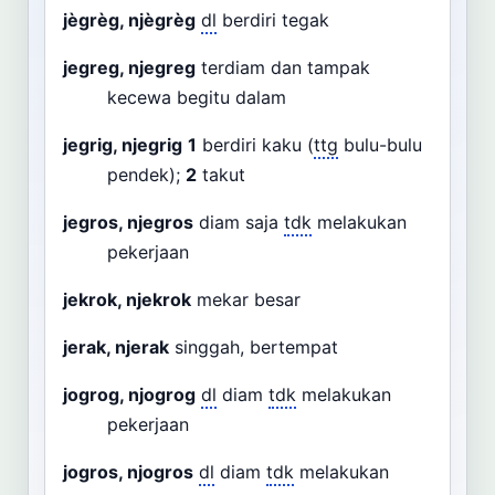
jègrèg, njègrèg
dl
berdiri tegak
jegreg, njegreg
terdiam dan tampak
kecewa begitu dalam
jegrig, njegrig
1
berdiri kaku (
ttg
bulu-bulu
pendek);
2
takut
jegros, njegros
diam saja
tdk
melakukan
pekerjaan
jekrok, njekrok
mekar besar
jerak, njerak
singgah, bertempat
jogrog, njogrog
dl
diam
tdk
melakukan
pekerjaan
jogros, njogros
dl
diam
tdk
melakukan