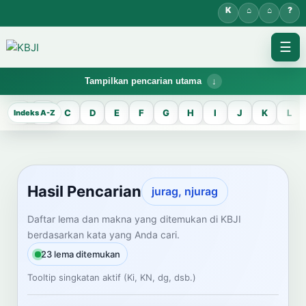
☰
Tampilkan pencarian utama
KBJI WORKSPACE
A
B
C
D
E
F
G
H
I
J
K
L
Hasil Pencarian
Temukan lema Jawa dan maknanya dalam bahasa Indonesia saat
mengelola data Kamus Bahasa Jawa-Indonesia.
Hasil Pencarian
jurag, njurag
CARI LEMA JAWA
Daftar lema dan makna yang ditemukan di KBJI
berdasarkan kata yang Anda cari.
Masukkan kata Jawa
23 lema ditemukan
Tooltip singkatan aktif (Ki, KN, dg, dsb.)