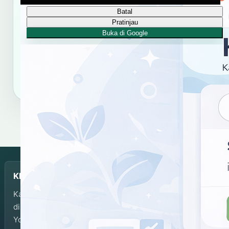
Yogyakarta
Batal
Gunakan tautan dan format sitasi ini untuk merujuk
Pratinjau
hasil kata "jurag, njurag".
Buka di Google
Salin tautan
Salin sitasi
KBJI
Kamus Bahasa Jawa-Indonesia dikembangkan dan
dikelola oleh Balai Bahasa Provinsi Daerah Istimewa
Yogyakarta.