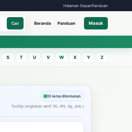
Halaman Depan
Panduan
Masuk
Beranda
Panduan
Cari
S
T
U
V
W
X
Y
Z
A
an kata Jawa
35 lema ditemukan
Tooltip singkatan aktif (Ki, KN, dg, dsb.)
Cari
ncarian