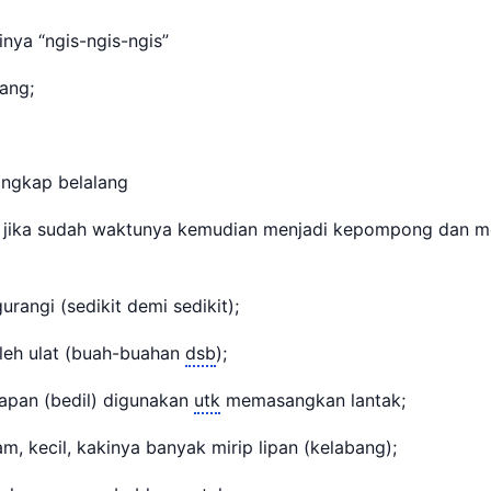
nya “ngis-ngis-ngis”
lang;
ngkap belalang
jika sudah waktunya kemudian menjadi kepompong dan me
rangi (sedikit demi sedikit);
oleh ulat (buah-buahan
dsb
);
enapan (bedil) digunakan
utk
memasangkan lantak;
am, kecil, kakinya banyak mirip lipan (kelabang);