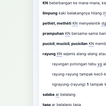
KN
beterbangan ke mana-mana, kel
limpung
kaki belakangnya hilang (
pethèt, methèti
KN
menyelentik
d
prampuhan
KN
bersama-sama bany
pucicil, mucicil, pucicilan
KN
membe
rayung
KN
sejenis alang-alang atau
rayungan potongan tebu
yg
a
rayung-rayung tampak kecil-kec
ngrayung-(rayung)
1
tampak ke
salaba
ar
belalang
taga
ar
belalang taga