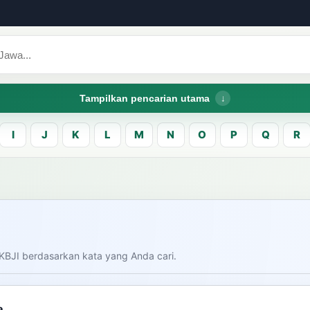
Tampilkan pencarian utama
I
J
K
L
M
N
O
P
Q
R
CARI LEMA JAW
Masukk
carian
KBJI berdasarkan kata yang Anda cari.
am bahasa Indonesia saat
donesia.
Dashboard
Pe
a