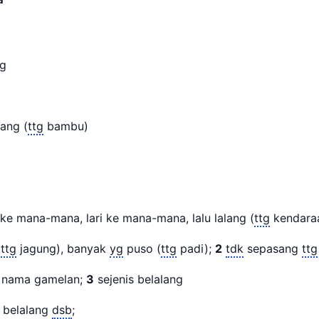
ang
ang (
ttg
bambu)
e mana-mana, lari ke mana-mana, lalu lalang (
ttg
kendar
(
ttg
jagung), banyak
yg
puso (
ttg
padi);
2
tdk
sepasang
ttg
nama gamelan;
3
sejenis belalang
t belalang
dsb
;