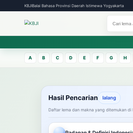
KBJI
Balai Bahasa Provinsi Daerah Istimewa Yogyakarta
A
B
C
D
E
F
G
H
KBJI WORKSPACE
Hasil Pen
Hasil Pencarian
lalang
Daftar lema dan makna yang ditemukan di 
Temukan lema Jawa dan maknanya dal
mengelola data Kamus Bahasa Jawa-In
Padanan & Definisi Indonesi