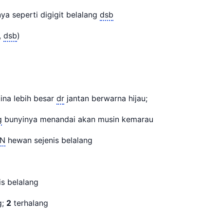
nya seperti digigit belalang
dsb
,
dsb
)
ina lebih besar
dr
jantan berwarna hijau;
g
bunyinya menandai akan musin kemarau
N
hewan sejenis belalang
is belalang
g;
2
terhalang