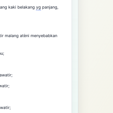
ang kaki belakang
yg
panjang,
tir malang atèni menyebabkan
au;
awatir;
atir;
watir;