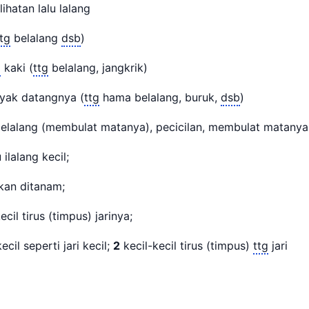
ihatan lalu lalang
ttg
belalang
dsb
)
g
kaki (
ttg
belalang, jangkrik)
ak datangnya (
ttg
hama belalang, buruk,
dsb
)
lalang (membulat matanya), pecicilan, membulat matan
 ilalang kecil;
kan ditanam;
il tirus (timpus) jarinya;
cil seperti jari kecil;
2
kecil-kecil tirus (timpus)
ttg
jari