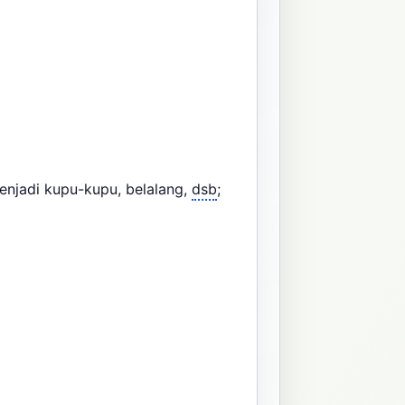
njadi kupu-kupu, belalang,
dsb
;