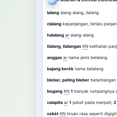
lalang
alang-alang, ilalang
clalang
kepanjangan, terlalu panj
halalang
ar
alang-alang
tlalang, tlalangan
KN
kelihatan panj
anggas
ar
nama jenis belalang
bajang kerèk
nama belalang
bleber, pating bleber
beterbangan k
bogang
KN
1
banyak rumpangnya 
calapita
ar
1
peluit pada merpati;
2
cekèt
KN
tiruan rasa seperti digigi