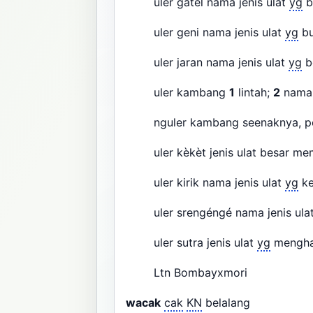
uler gatel nama jenis ulat
yg
b
uler geni nama jenis ulat
yg
bu
uler jaran nama jenis ulat
yg
be
uler kambang
1
lintah;
2
nama 
nguler kambang seenaknya, pe
uler kèkèt jenis ulat besar mem
uler kirik nama jenis ulat
yg
ke
uler srengéngé nama jenis ulat
uler sutra jenis ulat
yg
mengha
Ltn Bombayxmori
wacak
cak
KN
belalang