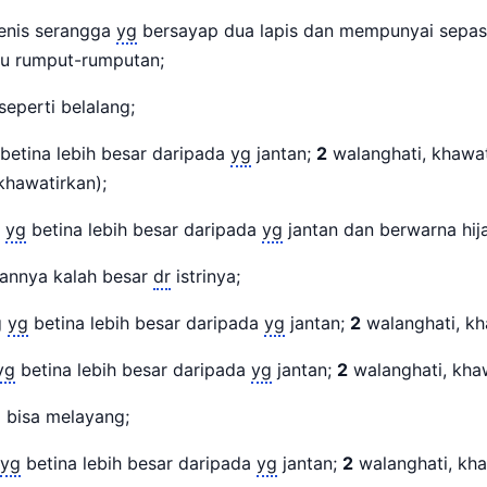
enis serangga
yg
bersayap dua lapis dan mempunyai sepas
au rumput-rumputan;
seperti belalang;
betina lebih besar daripada
yg
jantan;
2
walanghati, khawa
hawatirkan);
g
yg
betina lebih besar daripada
yg
jantan dan berwarna hij
annya kalah besar
dr
istrinya;
g
yg
betina lebih besar daripada
yg
jantan;
2
walanghati, kh
yg
betina lebih besar daripada
yg
jantan;
2
walanghati, khaw
i bisa melayang;
yg
betina lebih besar daripada
yg
jantan;
2
walanghati, kha