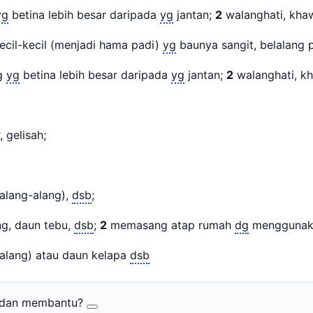
yg
betina lebih besar daripada
yg
jantan;
2
walanghati, khaw
kecil-kecil (menjadi hama padi)
yg
baunya sangit, belalang p
ng
yg
betina lebih besar daripada
yg
jantan;
2
walanghati, kh
 gelisah;
(alang-alang),
dsb
;
ng, daun tebu,
dsb
;
2
memasang atap rumah
dg
menggunakan
-alang) atau daun kelapa
dsb
r dan membantu?