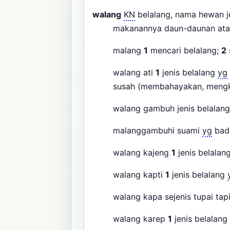
walang
KN
belalang, nama hewan j
makanannya daun-daunan at
malang
1
mencari belalang;
2
walang ati
1
jenis belalang
yg
susah (membahayakan, mengk
walang gambuh jenis belalan
malanggambuhi suami
yg
bad
walang kajeng
1
jenis belalan
walang kapti
1
jenis belalang
walang kapa sejenis tupai tap
walang karep
1
jenis belalang