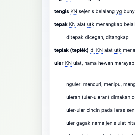
tengis
KN
sejenis belalang
yg
bunyi
tepak
KN
alat
utk
menangkap bela
ditepak dicegah, ditangkap
teplak (teplèk)
dl
KN
alat
utk
mena
uler
KN
ulat, nama hewan merayap 
nguleri mencuri, menipu, mengu
uleran (uler-uleran) dimakan 
uler-uler cincin pada laras s
uler gagak nama jenis ulat hit