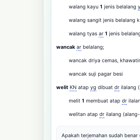
walang kayu
1
jenis belalang
walang sangit jenis belalang 
walang tyas
ar
1
jenis belala
wancak
ar
belalang;
wancak driya cemas, khawatir,
wancak suji pagar besi
welit
KN
atap
yg
dibuat
dr
ilalang 
melit
1
membuat atap
dr
ilala
welitan atap
dr
ilalang (alang
Apakah terjemahan sudah bena