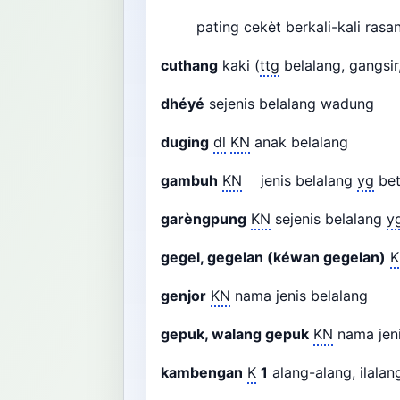
pating cekèt berkali-kali rasa
cuthang
kaki (
ttg
belalang, gangsir
dhéyé
sejenis belalang wadung
duging
dl
KN
anak belalang
gambuh
KN
jenis belalang
yg
bet
garèngpung
KN
sejenis belalang
y
gegel, gegelan (kéwan gegelan)
K
genjor
KN
nama jenis belalang
gepuk, walang gepuk
KN
nama jen
kambengan
K
1
alang-alang, ilalan