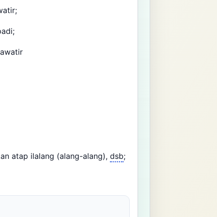
atir;
adi;
awatir
 atap ilalang (alang-alang),
dsb
;