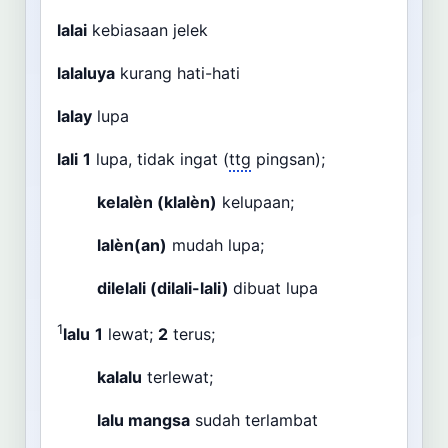
lalai
kebiasaan jelek
lalaluya
kurang hati-hati
lalay
lupa
lali
1
lupa, tidak ingat (
ttg
pingsan);
kelalèn (klalèn)
kelupaan;
lalèn(an)
mudah lupa;
dilelali (dilali-lali)
dibuat lupa
1
lalu
1
lewat;
2
terus;
kalalu
terlewat;
lalu mangsa
sudah terlambat