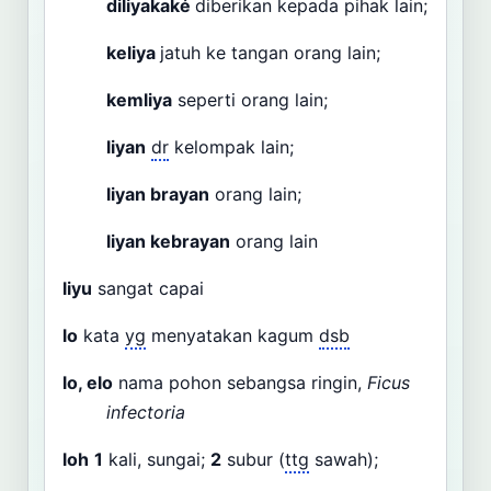
diliyakaké
diberikan kepada pihak lain;
keliya
jatuh ke tangan orang lain;
kemliya
seperti orang lain;
liyan
dr
kelompak lain;
liyan brayan
orang lain;
liyan kebrayan
orang lain
liyu
sangat capai
lo
kata
yg
menyatakan kagum
dsb
lo, elo
nama pohon sebangsa ringin,
Ficus
infectoria
loh
1
kali, sungai;
2
subur (
ttg
sawah);