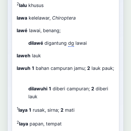
2
lalu
khusus
lawa
kelelawar,
Chiroptera
lawé
lawai, benang;
dilawé
digantung
dg
lawai
laweh
lauk
lawuh
1
bahan campuran jamu;
2
lauk pauk;
dilawuhi
1
diberi campuran;
2
diberi
lauk
1
laya
1
rusak, sirna;
2
mati
2
laya
papan, tempat