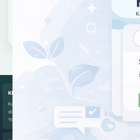
hasil kata "lalawa".
Salin tautan
Salin sitasi
KBJI
Kamus Bahasa Jawa-Indonesia dikembangkan dan
dikelola oleh Balai Bahasa Provinsi Daerah Istimewa
Yogyakarta.