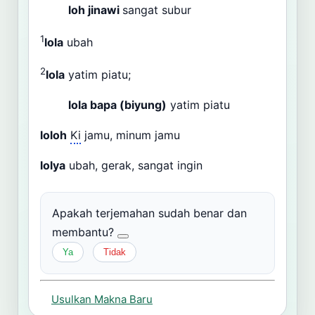
loh jinawi
sangat subur
1
lola
ubah
2
lola
yatim piatu;
lola bapa (biyung)
yatim piatu
loloh
Ki
jamu, minum jamu
lolya
ubah, gerak, sangat ingin
Apakah terjemahan sudah benar dan
membantu?
Ya
Tidak
Usulkan Makna Baru