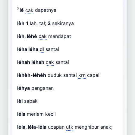
2
lé
cak
dapatnya
lèh
1
lah, ta!;
2
sekiranya
lèh, lèhé
cak
mendapat
léha léha
dl
santai
léhah léhah
cak
santai
lèhèh-lèhèh
duduk santai
krn
capai
léhya
penganan
lèi
sabak
léla
meriam kecil
léla, léla-léla
ucapan
utk
menghibur anak;