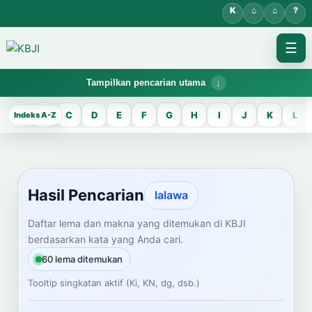
☰
Tampilkan pencarian utama
KBJI WORKSPACE
A
B
C
D
E
F
G
H
I
J
K
L
Hasil Pencarian
Temukan lema Jawa dan maknanya dalam bahasa Indonesia saat
mengelola data Kamus Bahasa Jawa-Indonesia.
Hasil Pencarian
lalawa
CARI LEMA JAWA
Daftar lema dan makna yang ditemukan di KBJI
berdasarkan kata yang Anda cari.
Masukkan kata Jawa
60 lema ditemukan
Tooltip singkatan aktif (Ki, KN, dg, dsb.)