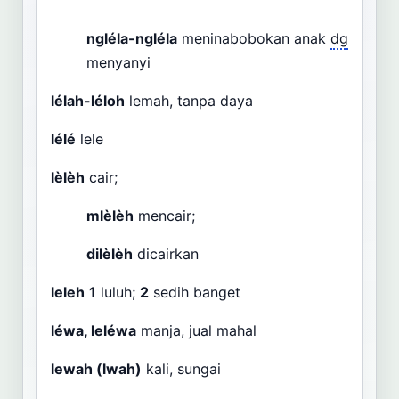
ngléla-ngléla
meninabobokan anak
dg
menyanyi
lélah-léloh
lemah, tanpa daya
lélé
lele
lèlèh
cair;
mlèlèh
mencair;
dilèlèh
dicairkan
leleh
1
luluh;
2
sedih banget
léwa, leléwa
manja, jual mahal
lewah (lwah)
kali, sungai