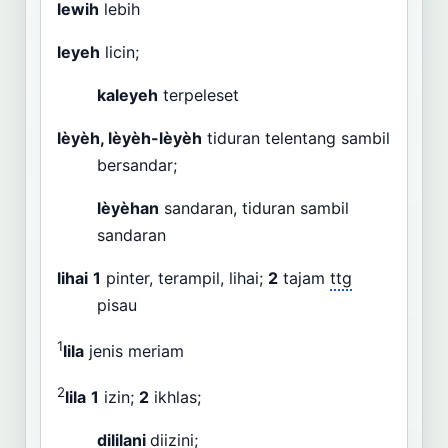
lewih
lebih
leyeh
licin;
kaleyeh
terpeleset
lèyèh, lèyèh-lèyèh
tiduran telentang sambil
bersandar;
lèyèhan
sandaran, tiduran sambil
sandaran
lihai
1
pinter, terampil, lihai;
2
tajam
ttg
pisau
1
lila
jenis meriam
2
lila
1
izin;
2
ikhlas;
dililani
diizini;