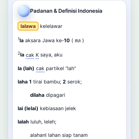
Cari
Padanan & Definisi Indonesia
Dashboard
Pencarian
lalawa
kelelawar
1
la
aksara Jawa ke-
10
( ꦭ )
2
la
cak
K
saya, aku
la (lah)
cak
partikel “lah”
laha
1
tirai bambu;
2
serok;
dilaha
dipagari
lai (lelai)
kebiasaan jelek
lalah
luluh, leleh;
alahanl lahan siap tanam