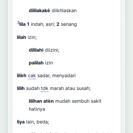
dililakaké
diikhlaskan
3
lila
1
indah, asri;
2
senang
lilah
izin;
dililahi
diizini;
palilah
izin
lilèh
cak
sadar, menyadari
lilih
sudah
tdk
marah atau susah;
lilihan atèn
mudah sembuh sakit
hatinya
liya
lain, beda;