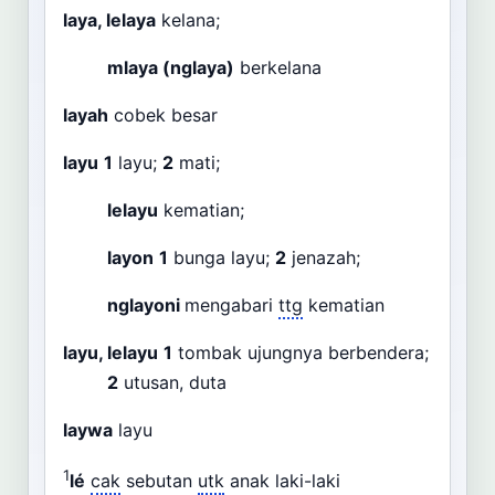
laya, lelaya
kelana;
mlaya (nglaya)
berkelana
layah
cobek besar
layu
1
layu;
2
mati;
lelayu
kematian;
layon
1
bunga layu;
2
jenazah;
nglayoni
mengabari
ttg
kematian
layu, lelayu
1
tombak ujungnya berbendera;
2
utusan, duta
laywa
layu
1
lé
cak
sebutan
utk
anak laki-laki