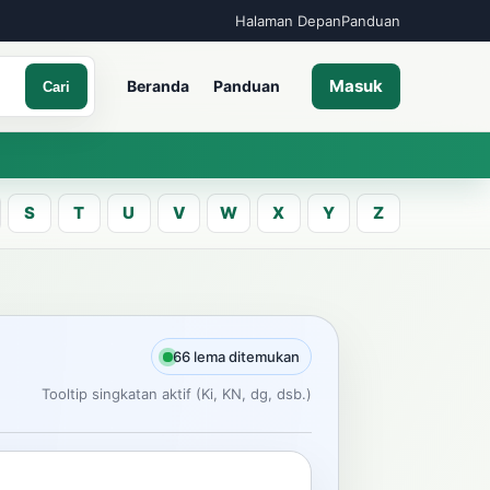
Halaman Depan
Panduan
Masuk
Beranda
Panduan
Cari
S
T
U
V
W
X
Y
Z
A
an kata Jawa
66 lema ditemukan
Tooltip singkatan aktif (Ki, KN, dg, dsb.)
Cari
ncarian