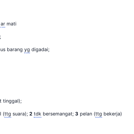
ar
mati
i;
us barang
yg
digadai;
 tinggal);
 (
ttg
suara);
2
tdk
bersemangat;
3
pelan (
ttg
bekerja)