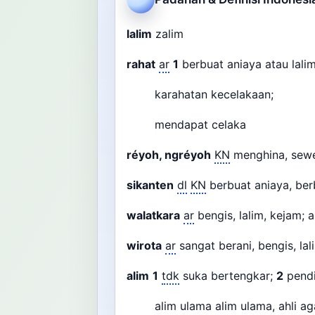
lalim
zalim
rahat
ar
1
berbuat aniaya atau lali
karahatan kecelakaan;
mendapat celaka
réyoh, ngréyoh
KN
menghina, sewe
sikanten
dl
KN
berbuat aniaya, be
walatkara
ar
bengis, lalim, kejam;
wirota
ar
sangat berani, bengis, la
alim
1
tdk
suka bertengkar;
2
pend
alim ulama alim ulama, ahli a