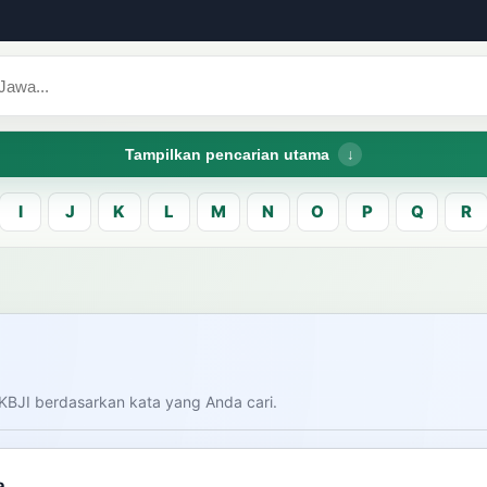
Tampilkan pencarian utama
I
J
K
L
M
N
O
P
Q
R
CARI LEMA JAW
Masukk
carian
KBJI berdasarkan kata yang Anda cari.
am bahasa Indonesia saat
donesia.
Dashboard
Pe
a