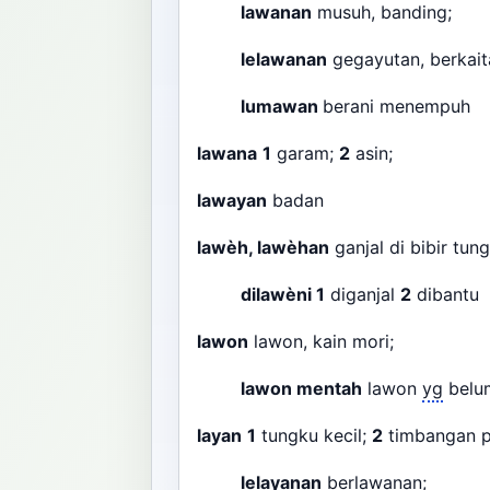
lawanan
musuh, banding;
lelawanan
gegayutan, berkait
lumawan
berani menempuh
lawana
1
garam;
2
asin;
lawayan
badan
lawèh, lawèhan
ganjal di bibir tu
dilawèni
1
diganjal
2
dibantu
lawon
lawon, kain mori;
lawon mentah
lawon
yg
belum
layan
1
tungku kecil;
2
timbangan p
lelayanan
berlawanan;