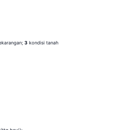
karangan;
3
kondisi tanah
(
ttg
bayi);