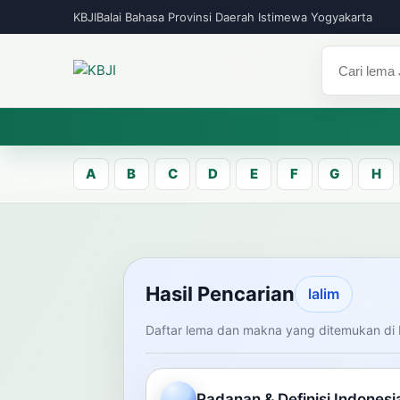
KBJI
Balai Bahasa Provinsi Daerah Istimewa Yogyakarta
A
B
C
D
E
F
G
H
KBJI WORKSPACE
Hasil Pen
Hasil Pencarian
lalim
Daftar lema dan makna yang ditemukan di 
Temukan lema Jawa dan maknanya dal
mengelola data Kamus Bahasa Jawa-In
Padanan & Definisi Indonesi