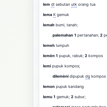
lem
dl
sebutan
utk
orang tua
lema
K
gemuk
lemah
bumi, tanah;
palemahan
1
pertanahan;
2
pe
lemeh
lumpuh
lemèn
1
pupuk, rabuk;
2
kompos
lemi
pupuk kompos;
dilemèni
dipupuk
dg
kompos
lemon
pupuk kandang
lemu
1
gemuk;
2
subur;
nglemoni
masa pertumbuhan 