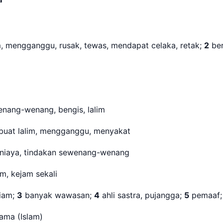
m, mengganggu, rusak, tewas, mendapat celaka, retak;
2
ber
nang-wenang, bengis, lalim
rbuat lalim, mengganggu, menyakat
 aniaya, tindakan sewenang-wenang
lim, kejam sekali
iam;
3
banyak wawasan;
4
ahli sastra, pujangga;
5
pemaaf
gama (Islam)