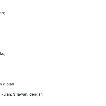
an;
ngku;
 diolah
ikulan;
3
lawan, dengan;