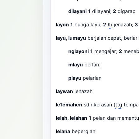
dilayani
1
dilayani;
2
digarap
layon
1
bunga layu;
2
Ki
jenazah;
3
layu, lumayu
berjalan cepat, berlar
nglayoni
1
mengejar;
2
meneb
mlayu
berlari;
playu
pelarian
laywan
jenazah
le'lemahen
sdh kerasan (
ttg
tempat
lelah, lelahan
1
pelan dan memantul
lelana
bepergian