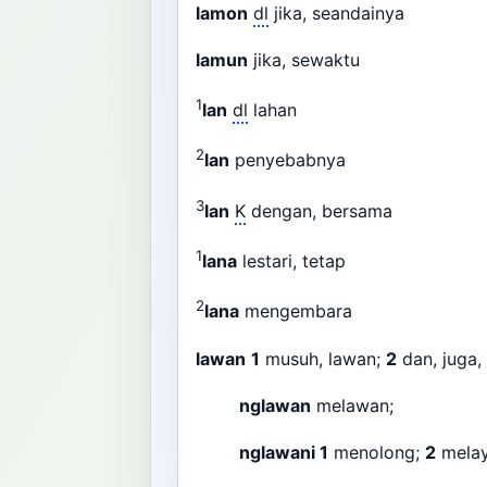
lamon
dl
jika, seandainya
lamun
jika, sewaktu
1
lan
dl
lahan
2
lan
penyebabnya
3
lan
K
dengan, bersama
1
lana
lestari, tetap
2
lana
mengembara
lawan
1
musuh, lawan;
2
dan, juga
nglawan
melawan;
nglawani
1
menolong;
2
melay