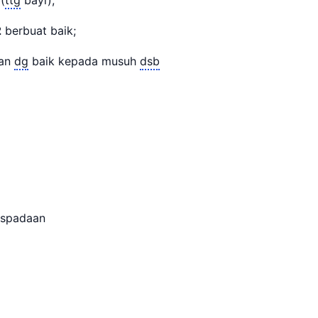
2
berbuat baik;
an
dg
baik kepada musuh
dsb
spadaan