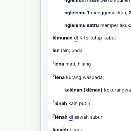
nglelemu
1
menggemukkan;
nglelemu satru
memperlakuk
lémunan
dl
K
tertutup kabut
lèn
lain; beda
1
léna
mati, hilang
2
léna
kurang waspada;
kalénan (klénan)
kekurangwa
1
lénah
kain putih
2
lénah
dl
sawah subur
lènyèh
becek