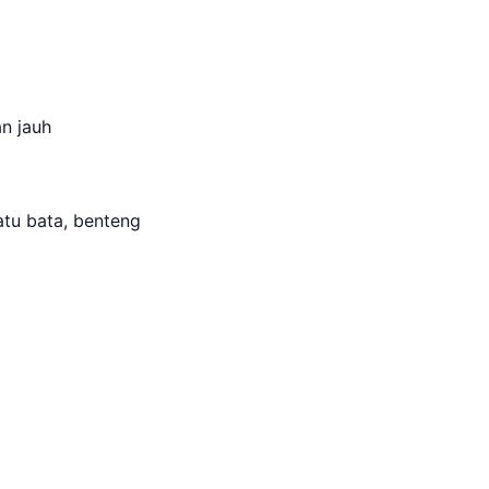
an jauh
atu bata, benteng