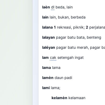
laèn
dl
beda, lain
lain
lain, bukan, berbeda
lalana
1
rekreasi, piknik;
2
perjalan
lalayan
pagar batu bata, benteng
laléyan
pagar batu merah, pagar b
lam
cak
setengah ingat
lama
lama
lamèn
daun padi
lami
lama;
kelamèn
kelamaan