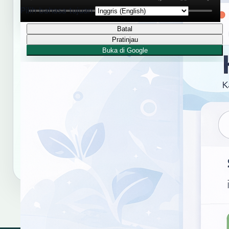
lambang, lambang gantung
Pilih bahasa tujuan
Batal
Pratinjau
RUJUKAN RESMI KBJI
Buka di Google
Kamus Bahasa Jawa-Indonesia Balai
Bahasa Provinsi Daerah Istimewa
Yogyakarta
Gunakan tautan dan format sitasi ini untuk merujuk
hasil kata "lambak, lambak lambak".
Salin tautan
Salin sitasi