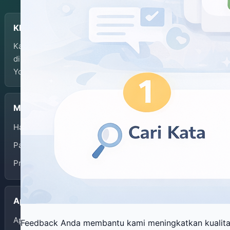
KBJI
Kamus Bahasa Jawa-Indonesia dikembangkan dan
dikelola oleh Balai Bahasa Provinsi Daerah Istimewa
Yogyakarta.
Menu
Halaman Depan
Panduan Penggunaan
Privacy Policy
Aplikasi
App Store
Feedback Anda membantu kami meningkatkan kualit