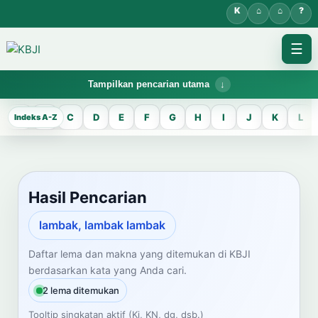
☰
Tampilkan pencarian utama
KBJI WORKSPACE
A
B
C
D
E
F
G
H
I
J
K
L
Hasil Pencarian
Temukan lema Jawa dan maknanya dalam bahasa Indonesia saat
mengelola data Kamus Bahasa Jawa-Indonesia.
Hasil Pencarian
CARI LEMA JAWA
lambak, lambak lambak
Masukkan kata Jawa
Daftar lema dan makna yang ditemukan di KBJI
berdasarkan kata yang Anda cari.
2 lema ditemukan
Tooltip singkatan aktif (Ki, KN, dg, dsb.)