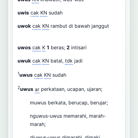
uwis
cak
KN
sudah
uwok
cak
KN
rambut di bawah janggut
uwos
cak
K
1
beras;
2
intisari
uwuk
cak
KN
batal,
tdk
jadi
1
uwus
cak
KN
sudah
2
uwus
ar
perkataan, ucapan, ujaran;
muwus berkata, berucap, berujar;
nguwus-uwus memarahi, marah-
marah;
diuwus-uwus dimarahi, dimaki