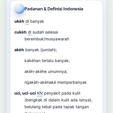
Cari
Padanan & Definisi Indonesia
Dashboard
Pencarian
ukèh
dl
banyak
cukèh
dl
sudah selesai
berembuk/musyawarah
akèh
banyak (jumlah);
kakèhan terlalu banyak;
akèh-akèhe umumnya;
ngakèh-akèhaké memperbanyak
uci, uci-uci
KN
penyakit pada kulit
(bengkak di dalam kulit ada isinya),
belulang tebal pada tapak tangan