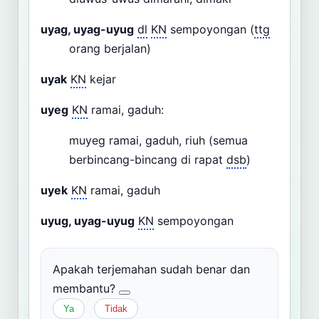
uyag, uyag-uyug
dl
KN
sempoyongan (
ttg
orang berjalan)
uyak
KN
kejar
uyeg
KN
ramai, gaduh:
muyeg ramai, gaduh, riuh (semua
berbincang-bincang di rapat
dsb
)
uyek
KN
ramai, gaduh
uyug, uyag-uyug
KN
sempoyongan
Apakah terjemahan sudah benar dan
membantu?
Ya
Tidak