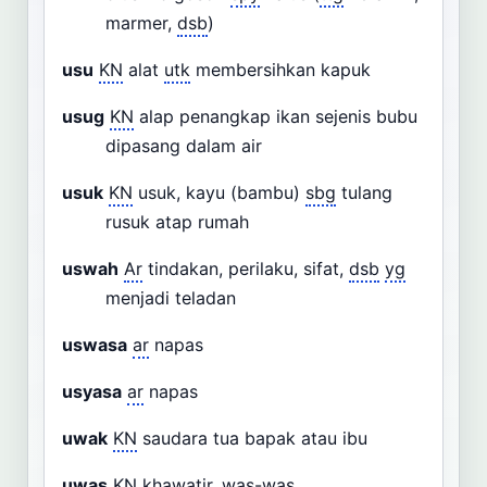
marmer,
dsb
)
usu
KN
alat
utk
membersihkan kapuk
usug
KN
alap penangkap ikan sejenis bubu
dipasang dalam air
usuk
KN
usuk, kayu (bambu)
sbg
tulang
rusuk atap rumah
uswah
Ar
tindakan, perilaku, sifat,
dsb
yg
menjadi teladan
uswasa
ar
napas
usyasa
ar
napas
uwak
KN
saudara tua bapak atau ibu
uwas
KN
khawatir, was-was