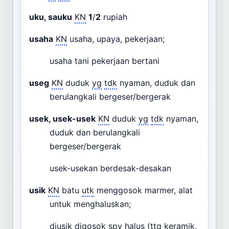
uku, sauku
KN
1
/
2
rupiah
usaha
KN
usaha, upaya, pekerjaan;
usaha tani pekerjaan bertani
useg
KN
duduk
yg
tdk
nyaman, duduk dan
berulangkali bergeser/bergerak
usek, usek-usek
KN
duduk
yg
tdk
nyaman,
duduk dan berulangkali
bergeser/bergerak
usek-usekan berdesak-desakan
usik
KN
batu
utk
menggosok marmer, alat
untuk menghaluskan;
diusik digosok
spy
halus (
ttg
keramik,