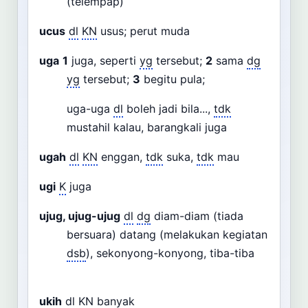
(telempap)
ucus
dl
KN
usus; perut muda
uga
1
juga, seperti
yg
tersebut;
2
sama
dg
yg
tersebut;
3
begitu pula;
uga-uga
dl
boleh jadi bila...,
tdk
mustahil kalau, barangkali juga
ugah
dl
KN
enggan,
tdk
suka,
tdk
mau
ugi
K
juga
ujug, ujug-ujug
dl
dg
diam-diam (tiada
bersuara) datang (melakukan kegiatan
dsb
), sekonyong-konyong, tiba-tiba
ukih
dl
KN
banyak