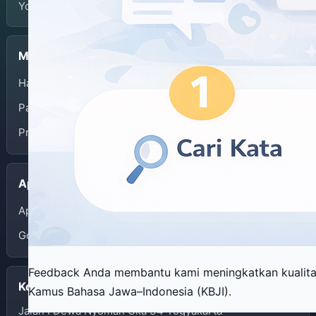
Yogyakarta.
Menu
Halaman Depan
Panduan Penggunaan
Privacy Policy
Aplikasi
App Store
Google Play
Feedback Anda membantu kami meningkatkan kualit
Kontak
Kamus Bahasa Jawa–Indonesia (KBJI).
Jalan I Dewa Nyoman Oka 34 Yogyakarta