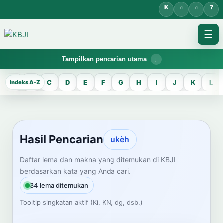
☰
Tampilkan pencarian utama
KBJI WORKSPACE
A
B
C
D
E
F
G
H
I
J
K
L
Hasil Pencarian
Temukan lema Jawa dan maknanya dalam bahasa Indonesia saat
mengelola data Kamus Bahasa Jawa-Indonesia.
Hasil Pencarian
ukèh
CARI LEMA JAWA
Daftar lema dan makna yang ditemukan di KBJI
berdasarkan kata yang Anda cari.
Masukkan kata Jawa
34 lema ditemukan
Tooltip singkatan aktif (Ki, KN, dg, dsb.)